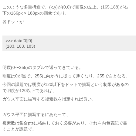
このような多重構造で、(x,y)が(0,0)で画像の左上、(165,188)が右
下の166px × 188pxの画像であり、
各ドットが
>>> data[0][0]

(183, 183, 183)
明度(0〜255)のタプルで返ってきている。
明度は0が黒で、255に向かうに従って薄くなり、255で白となる。
今回の課題では明度が120以下をドットで描写という制限があるの
で明度が120以下であれば、
ガウス平面に描写する複素数を指定すれば良い。
ガウス平面に描写するにあたって、
複素数は集合ptsに格納しておく必要があり、それを内包表記で書
くことが課題で、