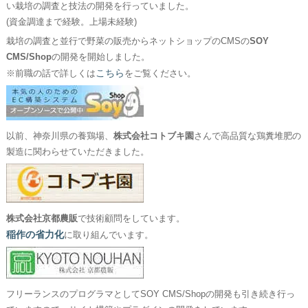
い栽培の調査と技法の開発を行っていました。
(資金調達まで経験。上場未経験)
栽培の調査と並行で野菜の販売からネットショップのCMSの
SOY
CMS/Shop
の開発を開始しました。
こちら
※前職の話で詳しくは
をご覧ください。
以前、神奈川県の養鶏場、
株式会社コトブキ園
さんで高品質な鶏糞堆肥の
製造に関わらせていただきました。
株式会社京都農販
で技術顧問をしています。
稲作の省力化
に取り組んでいます。
フリーランスのプログラマとしてSOY CMS/Shopの開発も引き続き行っ