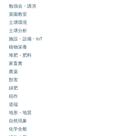
勉強会・講演
菜園教室
土壌環境
土壌分析
施設・設備・IoT
植物栄養
堆肥・肥料
家畜糞
農薬
獣害
緑肥
稲作
道端
地形・地質
自然現象
化学全般