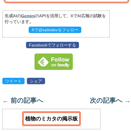
生成AIの
Gemini
のAPIを活用して、XでAI広報の試験を
行っています。
Xで@saitodevをフォロー
Facebookでフォローする
ツイート
シェア
←
前の記事へ
次の記事へ
→
植物のミカタの掲示板