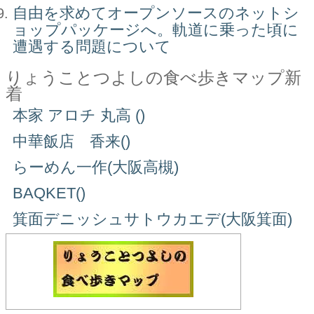
自由を求めてオープンソースのネットシ
ョップパッケージへ。軌道に乗った頃に
遭遇する問題について
りょうことつよしの食べ歩きマップ新
着
本家 アロチ 丸高 ()
中華飯店 香来()
らーめん一作(大阪高槻)
BAQKET()
箕面デニッシュサトウカエデ(大阪箕面)