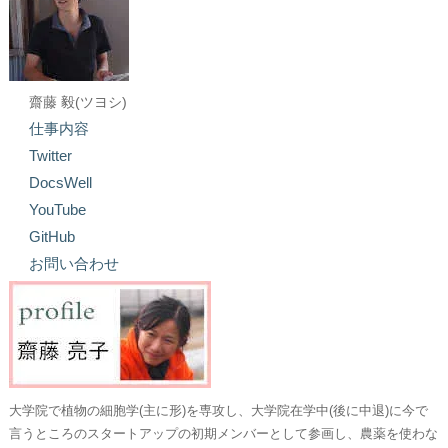
齋藤 毅(ツヨシ)
仕事内容
Twitter
DocsWell
YouTube
GitHub
お問い合わせ
大学院で植物の細胞学(主に形)を専攻し、大学院在学中(後に中退)に今で
言うところのスタートアップの初期メンバーとして参画し、農薬を使わな