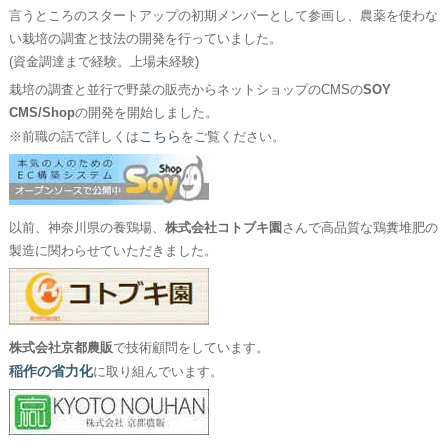
言うところのスタートアップの初期メンバーとして参画し、農薬を使わな
い栽培の調査と技法の開発を行っていました。
(資金調達まで経験。上場未経験)
栽培の調査と並行で野菜の販売からネットショップのCMSの
SOY
CMS/Shop
の開発を開始しました。
こちら
※前職の話で詳しくは
をご覧ください。
以前、神奈川県の養鶏場、
株式会社コトブキ園
さんで高品質な鶏糞堆肥の
製造に関わらせていただきました。
株式会社京都農販
で技術顧問をしています。
稲作の省力化
に取り組んでいます。