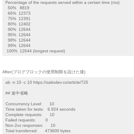
Percentage of the requests served within a certain time (ms)

  50%   8819

  66%  12373

  75%  12391

  80%  12402

  90%  12644

  95%  12644

  98%  12644

  99%  12644

 100%  12644 (longest request)
After(ブログブロックの使用制限を設けた後)
ab -n 10 -c 10 https://saitodev.co/article/725

## 途中省略

Concurrency Level:      10

Time taken for tests:   6.924 seconds

Complete requests:      10

Failed requests:        0

Non-2xx responses:      10

Total transferred:      473600 bytes
