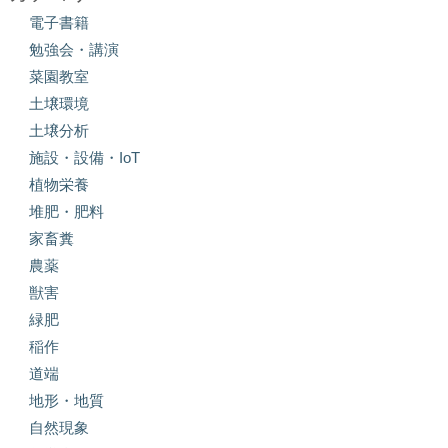
電子書籍
勉強会・講演
菜園教室
土壌環境
土壌分析
施設・設備・IoT
植物栄養
堆肥・肥料
家畜糞
農薬
獣害
緑肥
稲作
道端
地形・地質
自然現象