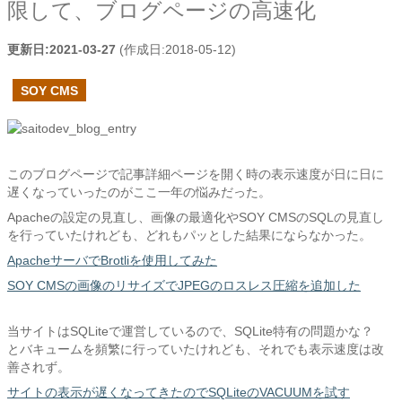
限して、ブログページの高速化
更新日:
2021-03-27
(作成日:
2018-05-12
)
SOY CMS
このブログページで記事詳細ページを開く時の表示速度が日に日に
遅くなっていったのがここ一年の悩みだった。
Apacheの設定の見直し、画像の最適化やSOY CMSのSQLの見直し
を行っていたけれども、どれもパッとした結果にならなかった。
ApacheサーバでBrotliを使用してみた
SOY CMSの画像のリサイズでJPEGのロスレス圧縮を追加した
当サイトはSQLiteで運営しているので、SQLite特有の問題かな？
とバキュームを頻繁に行っていたけれども、それでも表示速度は改
善されず。
サイトの表示が遅くなってきたのでSQLiteのVACUUMを試す