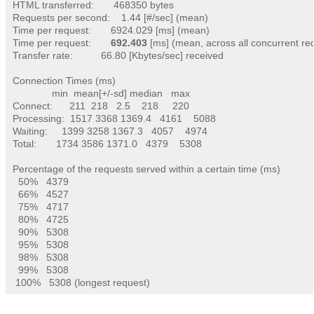
HTML transferred:       468350 bytes

Requests per second:    1.44 [#/sec] (mean)

Time per request:       6924.029 [ms] (mean)

Time per request:       
692.403
 [ms] (mean, across all concurrent req
Transfer rate:          66.80 [Kbytes/sec] received

Connection Times (ms)

              min  mean[+/-sd] median   max

Connect:      211  218   2.5    218     220

Processing:  1517 3368 1369.4   4161    5088

Waiting:     1399 3258 1367.3   4057    4974

Total:       1734 3586 1371.0   4379    5308

Percentage of the requests served within a certain time (ms)

  50%   4379

  66%   4527

  75%   4717

  80%   4725

  90%   5308

  95%   5308

  98%   5308

  99%   5308

 100%   5308 (longest request)