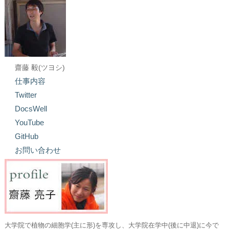
齋藤 毅(ツヨシ)
仕事内容
Twitter
DocsWell
YouTube
GitHub
お問い合わせ
大学院で植物の細胞学(主に形)を専攻し、大学院在学中(後に中退)に今で