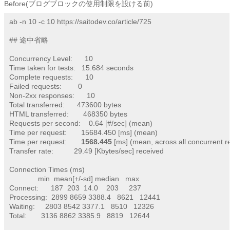
Before(ブログブロックの使用制限を設ける前)
ab -n 10 -c 10 https://saitodev.co/article/725

## 途中省略

Concurrency Level:      10

Time taken for tests:   15.684 seconds

Complete requests:      10

Failed requests:        0

Non-2xx responses:      10

Total transferred:      473600 bytes

HTML transferred:       468350 bytes

Requests per second:    0.64 [#/sec] (mean)

Time per request:       15684.450 [ms] (mean)

Time per request:       
1568.445
 [ms] (mean, across all concurrent r
Transfer rate:          29.49 [Kbytes/sec] received

Connection Times (ms)

              min  mean[+/-sd] median   max

Connect:      187  203  14.0    203     237

Processing:  2899 8659 3388.4   8621   12441

Waiting:     2803 8542 3377.1   8510   12326

Total:       3136 8862 3385.9   8819   12644
