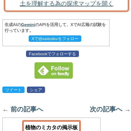
土を理解する為の探求マップを開く
生成AIの
Gemini
のAPIを活用して、XでAI広報の試験を
行っています。
Xで@saitodevをフォロー
Facebookでフォローする
ツイート
シェア
←
前の記事へ
次の記事へ
→
植物のミカタの掲示板