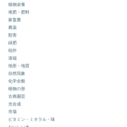
植物栄養
堆肥・肥料
家畜糞
農薬
獣害
緑肥
稲作
道端
地形・地質
自然現象
化学全般
植物の形
古典園芸
光合成
市場
ビタミン・ミネラル・味
おいしい水