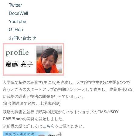
Twitter
DocsWell
YouTube
GitHub
お問い合わせ
大学院で植物の細胞学(主に形)を専攻し、大学院在学中(後に中退)に今で
言うところのスタートアップの初期メンバーとして参画し、農薬を使わな
い栽培の調査と技法の開発を行っていました。
(資金調達まで経験。上場未経験)
栽培の調査と並行で野菜の販売からネットショップのCMSの
SOY
CMS/Shop
の開発を開始しました。
こちら
※前職の話で詳しくは
をご覧ください。