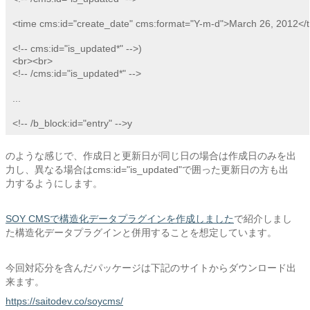
<time cms:id="create_date" cms:format="Y-m-d">March 26, 2012</t
<!-- cms:id="is_updated*" -->)

<br><br>

<!-- /cms:id="is_updated*" -->

...

<!-- /b_block:id="entry" -->y
のような感じで、作成日と更新日が同じ日の場合は作成日のみを出
力し、異なる場合はcms:id="is_updated"で囲った更新日の方も出
力するようにします。
SOY CMSで構造化データプラグインを作成しました
で紹介しまし
た構造化データプラグインと併用することを想定しています。
今回対応分を含んだパッケージは下記のサイトからダウンロード出
来ます。
https://saitodev.co/soycms/