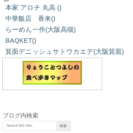
本家 アロチ 丸高 ()
中華飯店 香来()
らーめん一作(大阪高槻)
BAQKET()
箕面デニッシュサトウカエデ(大阪箕面)
ブログ内検索