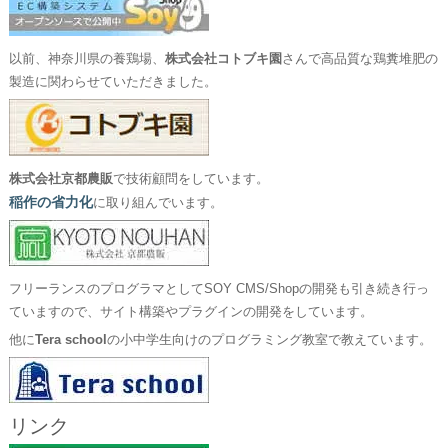
以前、神奈川県の養鶏場、
株式会社コトブキ園
さんで高品質な鶏糞堆肥の
製造に関わらせていただきました。
株式会社京都農販
で技術顧問をしています。
稲作の省力化
に取り組んでいます。
フリーランスのプログラマとしてSOY CMS/Shopの開発も引き続き行っ
ていますので、サイト構築やプラグインの開発をしています。
他に
Tera school
の小中学生向けのプログラミング教室で教えています。
リンク