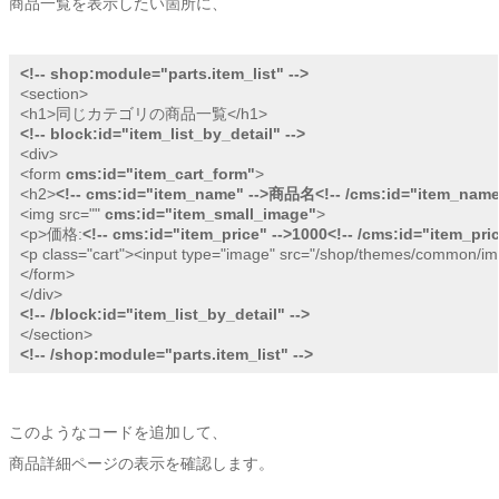
商品一覧を表示したい箇所に、
<!-- shop:module="parts.item_list" -->
<section>

<!-- block:id="item_list_by_detail" -->
<div>

<form 
cms:id="item_cart_form"
>

<h2>
<!-- cms:id="item_name" -->商品名<!-- /cms:id="item_name"
<img src="" 
cms:id="item_small_image"
>

<p>価格:
<!-- cms:id="item_price" -->1000<!-- /cms:id="item_pric
<p class="cart"><input type="image" src="/shop/themes/common/
</form>

<!-- /block:id="item_list_by_detail" -->
<!-- /shop:module="parts.item_list" -->
このようなコードを追加して、
商品詳細ページの表示を確認します。