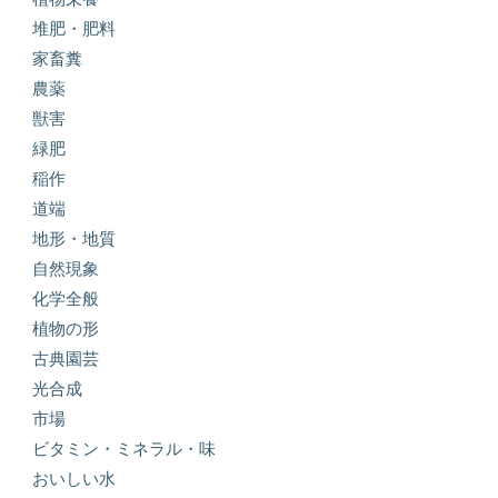
堆肥・肥料
家畜糞
農薬
獣害
緑肥
稲作
道端
地形・地質
自然現象
化学全般
植物の形
古典園芸
光合成
市場
ビタミン・ミネラル・味
おいしい水