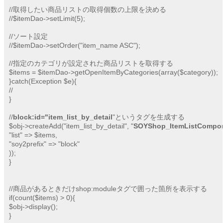
//取得したい商品リストの取得個数の上限を決める

//$itemDao->setLimit(5);

//ソート設定

//$itemDao->setOrder("item_name ASC");

//指定のカテゴリが設定された商品リストを取得する

$items = $itemDao->getOpenItemByCategories(array($category));

}catch(Exception $e){

//

}

//
block:id="item_list_by_detail
"というタグを生成する

$obj->createAdd("item_list_by_detail", "
SOYShop_ItemListCompo
"list" => $items,

"soy2prefix" => "block"

));

}

//商品があるときだけshop:moduleタグで囲った箇所を表示する

if(count($items) > 0){

$obj->display();

}