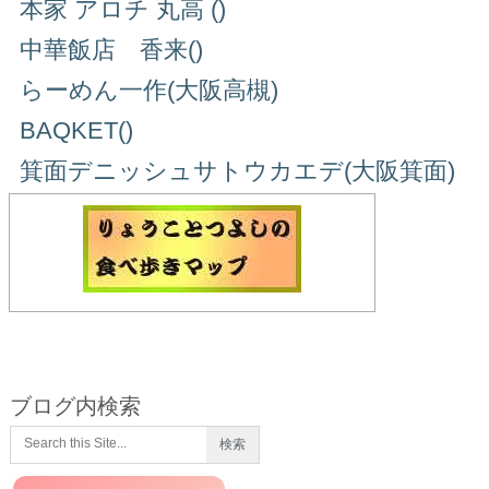
本家 アロチ 丸高 ()
中華飯店 香来()
らーめん一作(大阪高槻)
BAQKET()
箕面デニッシュサトウカエデ(大阪箕面)
ブログ内検索