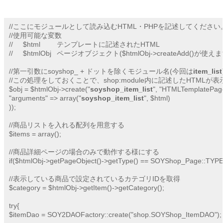
//ここにモジュールとして読み込むHTML・PHPを記述してください。
//使用可能な変数

//     $html	テンプレートに記述されたHTML

//     $htmlObj	ページオブジェクト($htmlObj->createAdd()が使えます)

//第一引数にsoyshop_ + ドットを除くモジュール名(今回は
item_list
//この処理をしておくことで、shop:module内に記述したHTMLが
$obj = $htmlObj->create("
soyshop_item_list
", "HTMLTemplatePage"
"arguments" => array("
soyshop_item_list
", $html)

));

//商品リストを入れる配列を用意する

$items = array();

//商品詳細ページの場合のみで動作する様にする

if($htmlObj->getPageObject()->getType() == SOYShop_Page::TYPE
//表示している商品で設定されているカテゴリIDを取得

$category = $htmlObj->getItem()->getCategory();

try{

$itemDao = SOY2DAOFactory::create("shop.SOYShop_ItemDAO");
