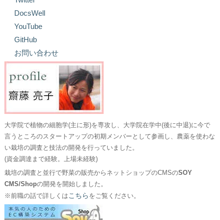
DocsWell
YouTube
GitHub
お問い合わせ
大学院で植物の細胞学(主に形)を専攻し、大学院在学中(後に中退)に今で
言うところのスタートアップの初期メンバーとして参画し、農薬を使わな
い栽培の調査と技法の開発を行っていました。
(資金調達まで経験。上場未経験)
栽培の調査と並行で野菜の販売からネットショップのCMSの
SOY
CMS/Shop
の開発を開始しました。
こちら
※前職の話で詳しくは
をご覧ください。