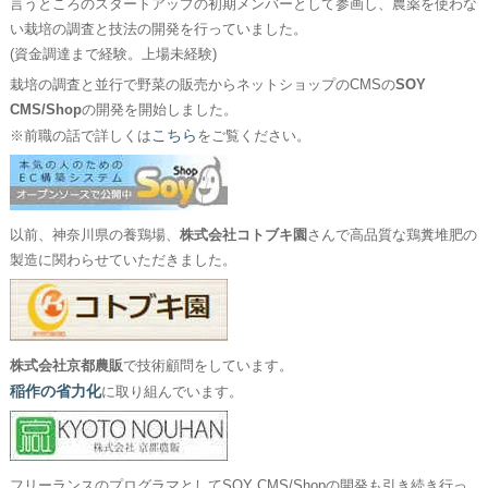
言うところのスタートアップの初期メンバーとして参画し、農薬を使わな
い栽培の調査と技法の開発を行っていました。
(資金調達まで経験。上場未経験)
栽培の調査と並行で野菜の販売からネットショップのCMSの
SOY
CMS/Shop
の開発を開始しました。
こちら
※前職の話で詳しくは
をご覧ください。
以前、神奈川県の養鶏場、
株式会社コトブキ園
さんで高品質な鶏糞堆肥の
製造に関わらせていただきました。
株式会社京都農販
で技術顧問をしています。
稲作の省力化
に取り組んでいます。
フリーランスのプログラマとしてSOY CMS/Shopの開発も引き続き行っ