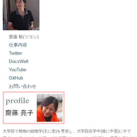
齋藤 毅(ツヨシ)
仕事内容
Twitter
DocsWell
YouTube
GitHub
お問い合わせ
大学院で植物の細胞学(主に形)を専攻し、大学院在学中(後に中退)に今で