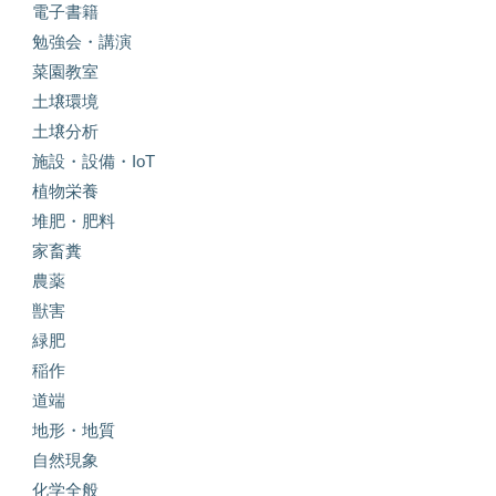
電子書籍
勉強会・講演
菜園教室
土壌環境
土壌分析
施設・設備・IoT
植物栄養
堆肥・肥料
家畜糞
農薬
獣害
緑肥
稲作
道端
地形・地質
自然現象
化学全般