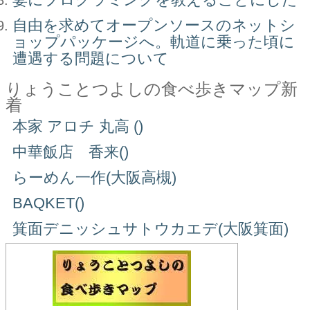
自由を求めてオープンソースのネットシ
ョップパッケージへ。軌道に乗った頃に
遭遇する問題について
りょうことつよしの食べ歩きマップ新
着
本家 アロチ 丸高 ()
中華飯店 香来()
らーめん一作(大阪高槻)
BAQKET()
箕面デニッシュサトウカエデ(大阪箕面)