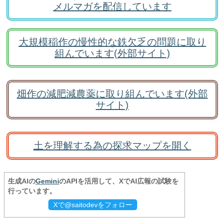
メルマガを配信しています
大規模稲作の慢性的な鉄欠乏の問題に取り
組んでいます(外部サイト)
畑作の減肥減農薬に取り組んでいます(外部
サイト)
土を理解する為の探求マップを開く
生成AIの
Gemini
のAPIを活用して、XでAI広報の試験を
行っています。
Xで@saitodevをフォロー