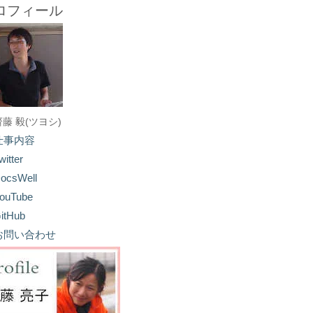
ロフィール
齋藤 毅(ツヨシ)
仕事内容
witter
ocsWell
ouTube
itHub
お問い合わせ