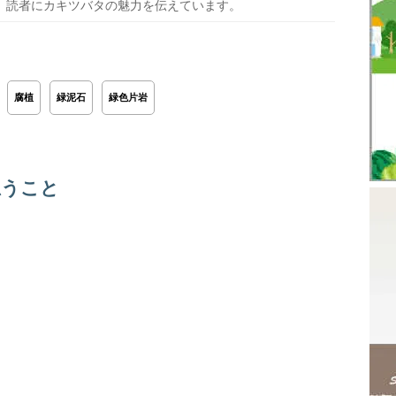
、読者にカキツバタの魅力を伝えています。
腐植
緑泥石
緑色片岩
思うこと