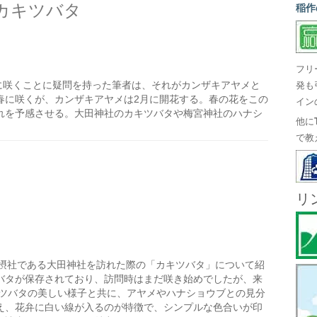
カキツバタ
稲作
フリ
に咲くことに疑問を持った筆者は、それがカンザキアヤメと
発も
春に咲くが、カンザキアヤメは2月に開花する。春の花をこの
イン
れを予感させる。大田神社のカキツバタや梅宮神社のハナシ
他に
で教
リ
摂社である大田神社を訪れた際の「カキツバタ」について紹
バタが保存されており、訪問時はまだ咲き始めでしたが、来
キツバタの美しい様子と共に、アヤメやハナショウブとの見分
え、花弁に白い線が入るのが特徴で、シンプルな色合いが印