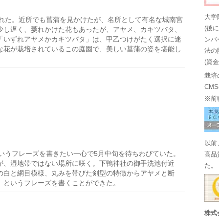
大学
れた。近所でも菖蒲を見かけたが、名所として有名な城南宮
(後
少し遅く、萎れかけた花もあったが、アヤメ、カキツバタ、
「いずれアヤメかカキツバタ」は、甲乙つけがたく選択に迷
ンバ
な花が栽培されているこの庭園で、美しい菖蒲の姿を堪能し
法の
(資
栽培
CM
※前
以前
いうフレーズを書きたい一心で5月中旬を待ちわびていた。
高品
が、湿地帯ではない場所に咲く。下鴨神社の御手洗池付近
た。
の白と網目模様、丸みを帯びた剣型の特徴からアヤメと断
」というフレーズを書くことができた。
株式