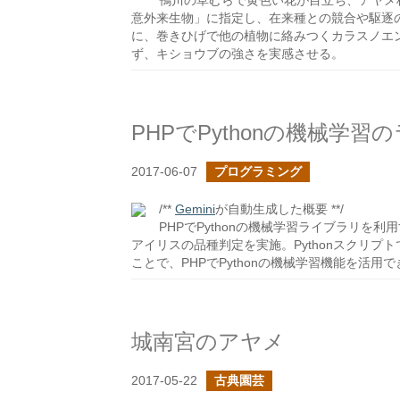
鴨川の草むらで黄色い花が目立ち、アヤメ
意外来生物」に指定し、在来種との競合や駆逐
に、巻きひげで他の植物に絡みつくカラスノエ
ず、キショウブの強さを実感させる。
PHPでPythonの機械学
2017-06-07
プログラミング
/**
Gemini
が自動生成した概要 **/
PHPでPythonの機械学習ライブラリを
アイリスの品種判定を実施。Pythonスクリプ
ことで、PHPでPythonの機械学習機能を活用
城南宮のアヤメ
2017-05-22
古典園芸