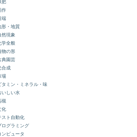
緑肥
稲作
道端
地形・地質
自然現象
化学全般
植物の形
古典園芸
光合成
市場
ビタミン・ミネラル・味
おいしい水
高槻
文化
テスト自動化
プログラミング
コンピュータ