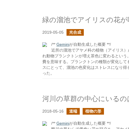
緑の溜池でアイリスの花が
2019-05-05
光合成
/**
Gemini
が自動生成した概要 **/
近所の溜池でアヤメ科の植物（アイリス）
れ動物プランクトンが増え茶色に変わるという
費を意味する。プランクトンの種類が変化して
スにとって、溜池の色変化はストレスになり得
った。
河川の草群の中心にいるの
2018-05-16
道端
植物の形
/**
Gemini
が自動生成した概要 **/