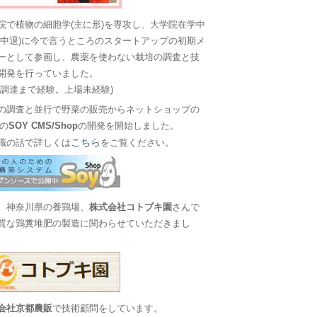
院で植物の細胞学(主に形)を専攻し、大学院在学中
に中退)に今で言うところのスタートアップの初期メ
ーとして参画し、農薬を使わない栽培の調査と技
開発を行っていました。
金調達まで経験。上場未経験)
の調査と並行で野菜の販売からネットショップの
Sの
SOY CMS/Shop
の開発を開始しました。
こちら
職の話で詳しくは
をご覧ください。
、神奈川県の養鶏場、
株式会社コトブキ園
さんで
質な鶏糞堆肥の製造に関わらせていただきまし
会社京都農販
で技術顧問をしています。