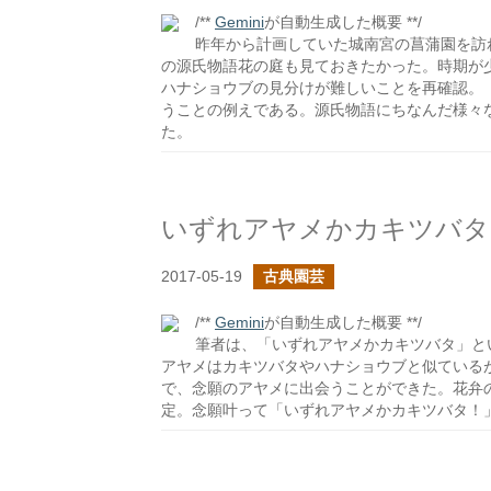
/**
Gemini
が自動生成した概要 **/
昨年から計画していた城南宮の菖蒲園を訪
の源氏物語花の庭も見ておきたかった。時期が
ハナショウブの見分けが難しいことを再確認。
うことの例えである。源氏物語にちなんだ様々
た。
いずれアヤメかカキツバタ
2017-05-19
古典園芸
/**
Gemini
が自動生成した概要 **/
筆者は、「いずれアヤメかカキツバタ」と
アヤメはカキツバタやハナショウブと似ている
で、念願のアヤメに出会うことができた。花弁
定。念願叶って「いずれアヤメかカキツバタ！