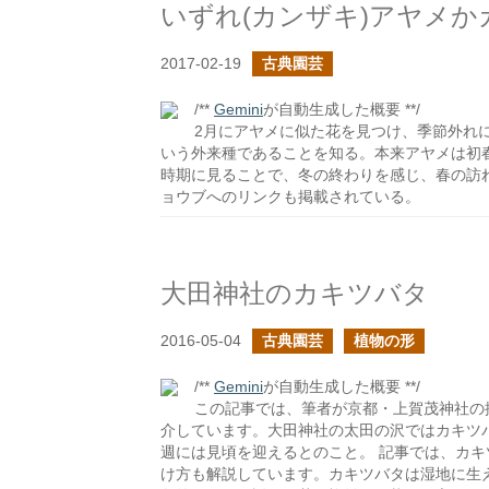
いずれ(カンザキ)アヤメか
2017-02-19
古典園芸
/**
Gemini
が自動生成した概要 **/
2月にアヤメに似た花を見つけ、季節外れ
いう外来種であることを知る。本来アヤメは初
時期に見ることで、冬の終わりを感じ、春の訪
ョウブへのリンクも掲載されている。
大田神社のカキツバタ
2016-05-04
古典園芸
植物の形
/**
Gemini
が自動生成した概要 **/
この記事では、筆者が京都・上賀茂神社の
介しています。大田神社の太田の沢ではカキツ
週には見頃を迎えるとのこと。 記事では、カ
け方も解説しています。カキツバタは湿地に生