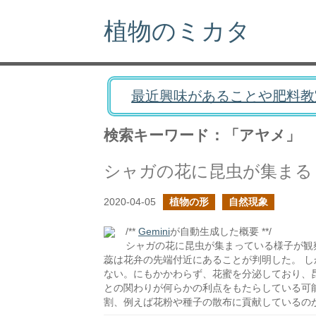
植物のミカタ
最近興味があることや肥料教
検索キーワード：「アヤメ」
シャガの花に昆虫が集まる
2020-04-05
植物の形
自然現象
/**
Gemini
が自動生成した概要 **/
シャガの花に昆虫が集まっている様子が観
蕊は花弁の先端付近にあることが判明した。 し
ない。にもかかわらず、花蜜を分泌しており、
との関わりが何らかの利点をもたらしている可
割、例えば花粉や種子の散布に貢献しているの