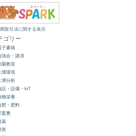
定商取引法に関する表示
テゴリー
電子書籍
勉強会・講演
菜園教室
土壌環境
土壌分析
施設・設備・IoT
植物栄養
堆肥・肥料
家畜糞
農薬
獣害