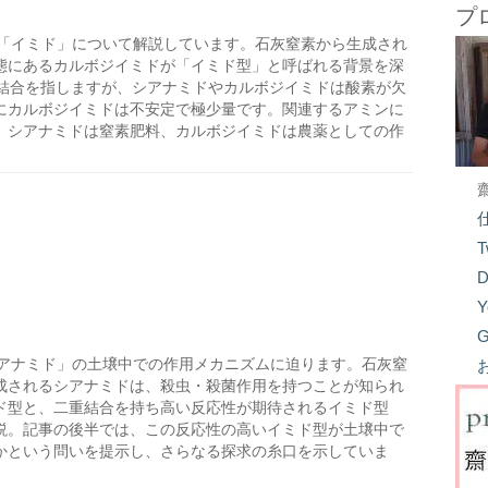
プ
「イミド」について解説しています。石灰窒素から生成され
態にあるカルボジイミドが「イミド型」と呼ばれる背景を深
-CO-結合を指しますが、シアナミドやカルボジイミドは酸素が欠
にカルボジイミドは不安定で極少量です。関連するアミンに
、シアナミドは窒素肥料、カルボジイミドは農薬としての作
T
D
Y
G
アナミド」の土壌中での作用メカニズムに迫ります。石灰窒
成されるシアナミドは、殺虫・殺菌作用を持つことが知られ
ド型と、二重結合を持ち高い反応性が期待されるイミド型
説。記事の後半では、この反応性の高いイミド型が土壌中で
かという問いを提示し、さらなる探求の糸口を示していま