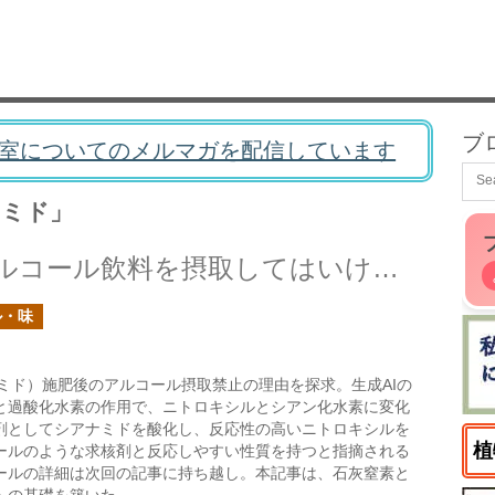
ブ
室についてのメルマガを配信しています
イミド」
石灰窒素を施肥した後にアルコール飲料を摂取してはいけないのか？
ル・味
ミド）施肥後のアルコール摂取禁止の理由を探求。生成AIの
と過酸化水素の作用で、ニトロキシルとシアン化水素に変化
剤としてシアナミドを酸化し、反応性の高いニトロキシルを
植
ールのような求核剤と反応しやすい性質を持つと指摘される
ールの詳細は次回の記事に持ち越し。本記事は、石灰窒素と