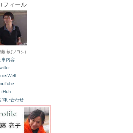
ロフィール
齋藤 毅(ツヨシ)
仕事内容
witter
ocsWell
ouTube
itHub
お問い合わせ