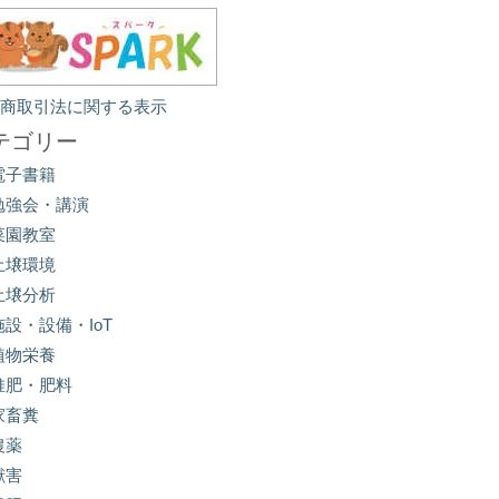
定商取引法に関する表示
テゴリー
電子書籍
勉強会・講演
菜園教室
土壌環境
土壌分析
施設・設備・IoT
植物栄養
堆肥・肥料
家畜糞
農薬
獣害