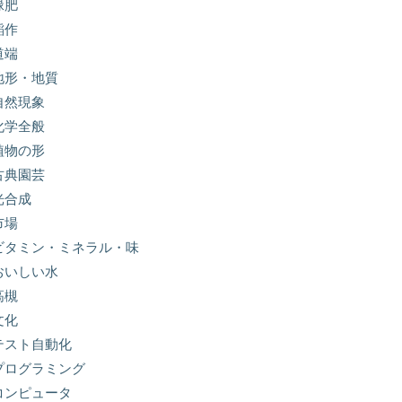
緑肥
稲作
道端
地形・地質
自然現象
化学全般
植物の形
古典園芸
光合成
市場
ビタミン・ミネラル・味
おいしい水
高槻
文化
テスト自動化
プログラミング
コンピュータ