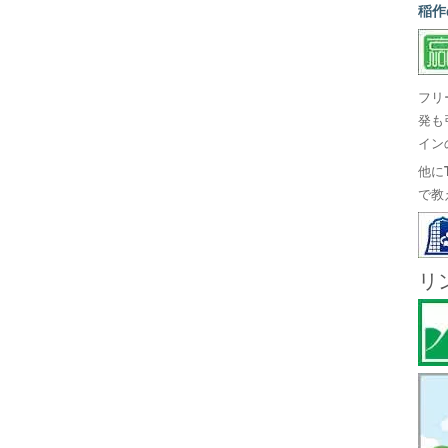
稲作
フリ
発も
イン
他に
で教
リ