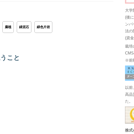
大学
(後
ンバ
腐植
緑泥石
緑色片岩
法の
(資
栽培
CM
思うこと
※前
以前
高品
た。
株式