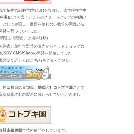
院で植物の細胞学(主に形)を専攻し、大学院在学中
に中退)に今で言うところのスタートアップの初期メ
ーとして参画し、農薬を使わない栽培の調査と技
開発を行っていました。
金調達まで経験。上場未経験)
の調査と並行で野菜の販売からネットショップの
Sの
SOY CMS/Shop
の開発を開始しました。
こちら
職の話で詳しくは
をご覧ください。
、神奈川県の養鶏場、
株式会社コトブキ園
さんで
質な鶏糞堆肥の製造に関わらせていただきまし
会社京都農販
で技術顧問をしています。