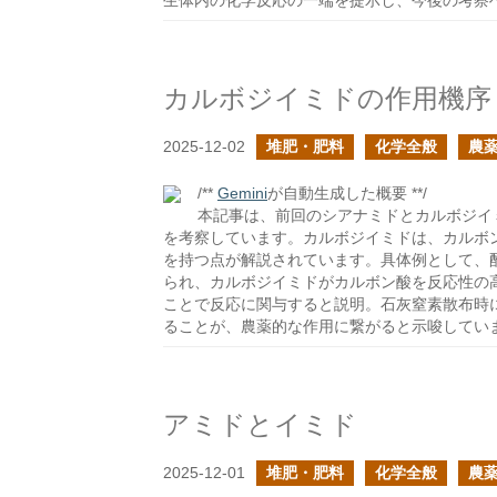
生体内の化学反応の一端を提示し、今後の考察
カルボジイミドの作用機序
2025-12-02
堆肥・肥料
化学全般
農
/**
Gemini
が自動生成した概要 **/
本記事は、前回のシアナミドとカルボジイ
を考察しています。カルボジイミドは、カルボ
を持つ点が解説されています。具体例として、
られ、カルボジイミドがカルボン酸を反応性の
ことで反応に関与すると説明。石灰窒素散布時
ることが、農薬的な作用に繋がると示唆してい
アミドとイミド
2025-12-01
堆肥・肥料
化学全般
農