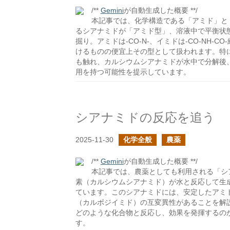
/**
Gemini
が自動生成した概要 **/
本記事では、化学構造である「アミド」と
るシアナミドが「アミド型」、溶液中で平衡状
掘り。アミドは-CO-N-、イミドは-CO-NH
けるものの便宜上その型として扱われます。特
も触れ、カルシウムシアナミドが水中で分解後
用を持つ可能性を提示しています。
シアナミドの反応を追う
2025-11-30
化学全般
農薬
/**
Gemini
が自動生成した概要 **/
本記事では、農薬としても利用される「シ
素（カルシウムシアナミド）が水と反応して生
ています。このシアナミドには、安定したアミ
（カルボジイミド）の互変異性があることを解
どのような化合物と反応し、効果を発揮するの
す。