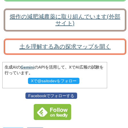
畑作の減肥減農薬に取り組んでいます(外部
サイト)
土を理解する為の探求マップを開く
生成AIの
Gemini
のAPIを活用して、XでAI広報の試験を
行っています。
Xで@saitodevをフォロー
Facebookでフォローする