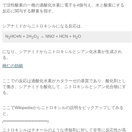
で活性酸素の一種の過酸化水素に電子を4個与え、水と酸素にする
反応に関与する酵素を指す。
シアナミドからニトロキシルになる反応は、
N
HC≡N + 2H
O
 → NNO + HCN + H
O
2
2
2
2
になり、シアナミドからニトロキシルとシアン化水素が生成され
る。
桃仁の効能
ここでの反応は過酸化水素がカタラーゼの基質であり、酸化剤とし
て働き、シアナミドを酸化して、ニトロキシルとシアン化合物にす
る。
ここでWikipediaからニトロキシルの説明をピックアップしてみる
と、
/******************************/
ニトロキシルはチオールのような求核剤に対して非常に反応性が高