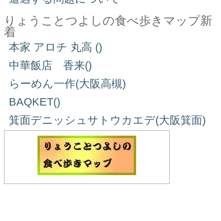
りょうことつよしの食べ歩きマップ新
着
本家 アロチ 丸高 ()
中華飯店 香来()
らーめん一作(大阪高槻)
BAQKET()
箕面デニッシュサトウカエデ(大阪箕面)