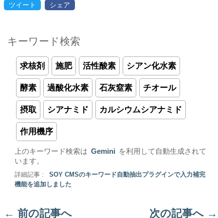
ツイート
シェア
キーワード検索
求核剤
施肥
活性酸素
シアン化水素
酵素
過酸化水素
石灰窒素
チオール
摂取
シアナミド
カルシウムシアナミド
作用機序
上のキーワード検索は
Gemini
を利用して自動生成されて
います。
詳細記事 :
SOY CMSのキーワード自動抽出プラグインで入力補完
機能を追加しました
←
前の記事へ
次の記事へ
→