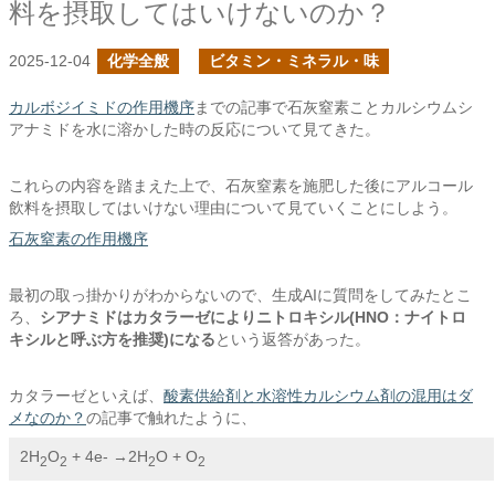
料を摂取してはいけないのか？
2025-12-04
化学全般
ビタミン・ミネラル・味
カルボジイミドの作用機序
までの記事で石灰窒素ことカルシウムシ
アナミドを水に溶かした時の反応について見てきた。
これらの内容を踏まえた上で、石灰窒素を施肥した後にアルコール
飲料を摂取してはいけない理由について見ていくことにしよう。
石灰窒素の作用機序
最初の取っ掛かりがわからないので、生成AIに質問をしてみたとこ
ろ、
シアナミドはカタラーゼによりニトロキシル(HNO：ナイトロ
キシルと呼ぶ方を推奨)になる
という返答があった。
カタラーゼといえば、
酸素供給剤と水溶性カルシウム剤の混用はダ
メなのか？
の記事で触れたように、
2H
O
 + 4e- →2H
O + O
2
2
2
2