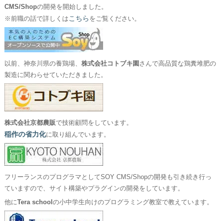
CMS/Shop
の開発を開始しました。
こちら
※前職の話で詳しくは
をご覧ください。
以前、神奈川県の養鶏場、
株式会社コトブキ園
さんで高品質な鶏糞堆肥の
製造に関わらせていただきました。
株式会社京都農販
で技術顧問をしています。
稲作の省力化
に取り組んでいます。
フリーランスのプログラマとしてSOY CMS/Shopの開発も引き続き行っ
ていますので、サイト構築やプラグインの開発をしています。
他に
Tera school
の小中学生向けのプログラミング教室で教えています。