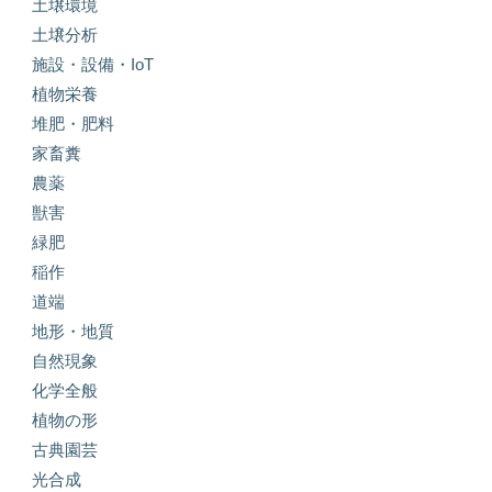
土壌環境
土壌分析
施設・設備・IoT
植物栄養
堆肥・肥料
家畜糞
農薬
獣害
緑肥
稲作
道端
地形・地質
自然現象
化学全般
植物の形
古典園芸
光合成