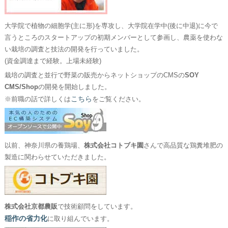
大学院で植物の細胞学(主に形)を専攻し、大学院在学中(後に中退)に今で
言うところのスタートアップの初期メンバーとして参画し、農薬を使わな
い栽培の調査と技法の開発を行っていました。
(資金調達まで経験。上場未経験)
栽培の調査と並行で野菜の販売からネットショップのCMSの
SOY
CMS/Shop
の開発を開始しました。
こちら
※前職の話で詳しくは
をご覧ください。
以前、神奈川県の養鶏場、
株式会社コトブキ園
さんで高品質な鶏糞堆肥の
製造に関わらせていただきました。
株式会社京都農販
で技術顧問をしています。
稲作の省力化
に取り組んでいます。