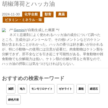
胡椒薄荷とハッカ油
2024-11-30
化学全般
獣害
農薬
ビタミン・ミネラル・味
/**
Gemini
が自動生成した概要 **/
ネズミ忌避剤によく使われるハッカ油の成分について調べた
ところ、主成分はl-メントールで、その他l-メントンなどのケトン
類が含まれることがわかった。ハッカの香りは好き嫌いが分かれる
が、特に小動物への使用には注意が必要だ。肉食動物はケトン類を
分解できず、肝不全などを引き起こす可能性がある。草食動物や雑
食動物でも分解能力は低い。ケトン類の分解が滞ると有害なので、
ハッカ油の摂取には気をつけなければならない。
おすすめの検索キーワード
減肥
地力
モンモリロナイト
ゼオライト
腐植
緑泥石
緑色片岩