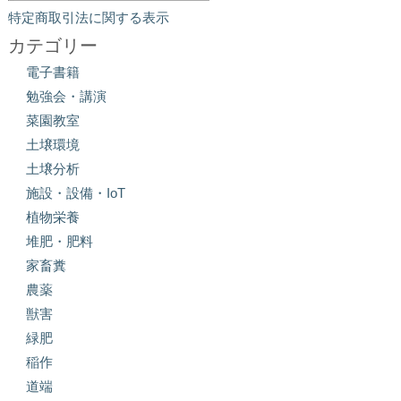
特定商取引法に関する表示
カテゴリー
電子書籍
勉強会・講演
菜園教室
土壌環境
土壌分析
施設・設備・IoT
植物栄養
堆肥・肥料
家畜糞
農薬
獣害
緑肥
稲作
道端