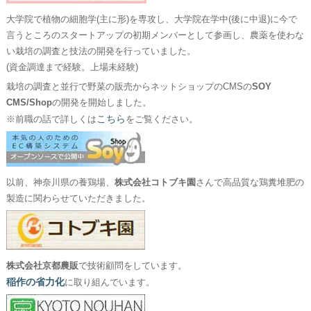
大学院で植物の細胞学(主に形)を専攻し、大学院在学中(後に中退)に今で
言うところのスタートアップの初期メンバーとして参画し、農薬を使わな
い栽培の調査と技法の開発を行っていました。
(資金調達まで経験。上場未経験)
栽培の調査と並行で野菜の販売からネットショップのCMSの
SOY
CMS/Shop
の開発を開始しました。
こちら
※前職の話で詳しくは
をご覧ください。
以前、神奈川県の養鶏場、
株式会社コトブキ園
さんで高品質な鶏糞堆肥の
製造に関わらせていただきました。
株式会社京都農販
で技術顧問をしています。
稲作の省力化
に取り組んでいます。