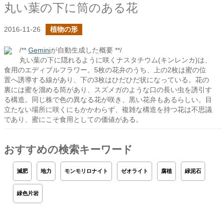
丸い葉の下に筒のある花
2016-11-26
植物の形
/**
Gemini
が自動生成した概要 **/
丸い葉の下に隠れるように咲くナスタチウム(キンレンカ)は、
食用のエディブルフラワー。5枚の花弁のうち、上の2枚は蜜の位
置へ誘導する線があり、下の3枚はひだひだ状になっている。花の
裏には蜜を溜める筒があり、スズメガのような口の長い虫を誘引す
る構造。同じ株で色の異なる花が咲き、黒い花弁もあるらしい。目
立たない場所に咲くにもかかわらず、複雑な構造を持つ花は不思議
であり、蜜にこそ食用としての価値がある。
おすすめの検索キーワード
減肥
地力
モンモリロナイト
ゼオライト
腐植
緑泥石
緑色片岩