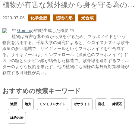
植物が有害な紫外線から身を守る為のフラボノイド
2020-07-06
化学全般
植物の形
光合成
/**
Gemini
が自動生成した概要 **/
植物は有害な紫外線から身を守るため、フラボノイドという
物質を活用する。千葉大学の研究によると、シロイヌナズナは紫外
線量の多い地域で、サイギノールというフラボノイドを生合成す
る。サイギノールは、ケンフェロール（淡黄色のフラボノイド）に
３つの糖とシナピン酸が結合した構造で、紫外線を遮断するフィル
ターのような役割を果たす。他の植物にも同様の紫外線対策機能が
存在する可能性が高い。
おすすめの検索キーワード
減肥
地力
モンモリロナイト
ゼオライト
腐植
緑泥石
緑色片岩