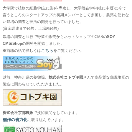
大学院で植物の細胞学(主に形)を専攻し、大学院在学中(後に中退)に今で
言うところのスタートアップの初期メンバーとして参画し、農薬を使わな
い栽培の調査と技法の開発を行っていました。
(資金調達まで経験。上場未経験)
栽培の調査と並行で野菜の販売からネットショップのCMSの
SOY
CMS/Shop
の開発を開始しました。
こちら
※前職の話で詳しくは
をご覧ください。
以前、神奈川県の養鶏場、
株式会社コトブキ園
さんで高品質な鶏糞堆肥の
製造に関わらせていただきました。
株式会社京都農販
で技術顧問をしています。
稲作の省力化
に取り組んでいます。