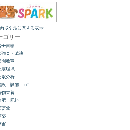
定商取引法に関する表示
テゴリー
電子書籍
勉強会・講演
菜園教室
土壌環境
土壌分析
施設・設備・IoT
植物栄養
堆肥・肥料
家畜糞
農薬
獣害