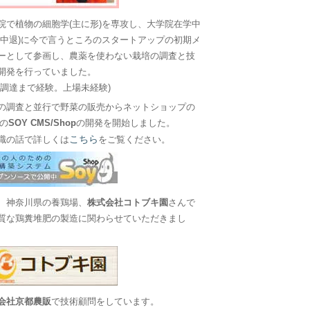
院で植物の細胞学(主に形)を専攻し、大学院在学中
に中退)に今で言うところのスタートアップの初期メ
ーとして参画し、農薬を使わない栽培の調査と技
開発を行っていました。
金調達まで経験。上場未経験)
の調査と並行で野菜の販売からネットショップの
Sの
SOY CMS/Shop
の開発を開始しました。
こちら
職の話で詳しくは
をご覧ください。
、神奈川県の養鶏場、
株式会社コトブキ園
さんで
質な鶏糞堆肥の製造に関わらせていただきまし
会社京都農販
で技術顧問をしています。