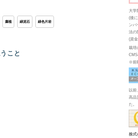
大学
(後
腐植
緑泥石
緑色片岩
ンバ
法の
(資
栽培
思うこと
CM
※前
以前
高品
た。
株式