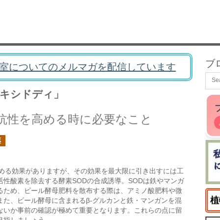
ブ
室についてのメルマガを配信しています
オキシドディ」
抗性を高める時に必要なこと
薬
める効果がありますが、その効果を最大限に引き出すには工
性酸素を除去する酵素SODの合成誘導。SODは鉄やマンガ
るため、ビール酵母肥料を散布する際は、アミノ酸肥料や微
植
また、ビール酵母に含まれるβ-グルカンと鉄・マンガンを混
ないか事前の確認が極めて重要となります。これらの点に留