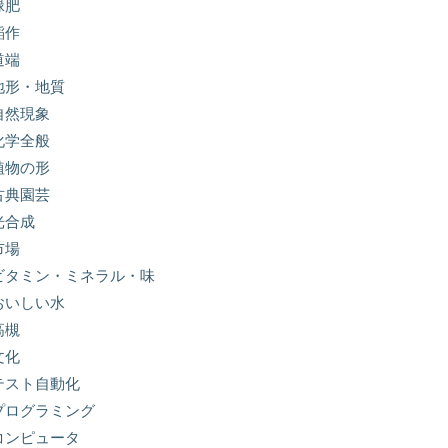
緑肥
稲作
道端
地形・地質
自然現象
化学全般
植物の形
古典園芸
光合成
市場
ビタミン・ミネラル・味
おいしい水
高槻
文化
テスト自動化
プログラミング
コンピュータ