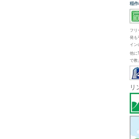
稲作
フリ
発も
イン
他に
で教
リ