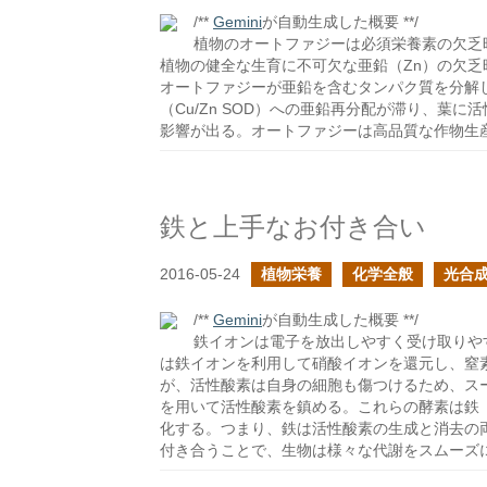
/**
Gemini
が自動生成した概要 **/
植物のオートファジーは必須栄養素の欠乏
植物の健全な生育に不可欠な亜鉛（Zn）の欠
オートファジーが亜鉛を含むタンパク質を分解
（Cu/Zn SOD）への亜鉛再分配が滞り、葉
影響が出る。オートファジーは高品質な作物生
鉄と上手なお付き合い
2016-05-24
植物栄養
化学全般
光合
/**
Gemini
が自動生成した概要 **/
鉄イオンは電子を放出しやすく受け取りや
は鉄イオンを利用して硝酸イオンを還元し、窒
が、活性酸素は自身の細胞も傷つけるため、ス
を用いて活性酸素を鎮める。これらの酵素は鉄
化する。つまり、鉄は活性酸素の生成と消去の
付き合うことで、生物は様々な代謝をスムーズ