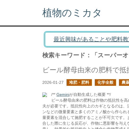
植物のミカタ
最近興味があることや肥料教
検索キーワード：「スーパー
ビール酵母由来の肥料で抵
2026-01-27
堆肥・肥料
化学全般
農
/**
Gemini
が自動生成した概要 **/
ビール酵母由来の肥料は作物の抵抗性を高
夫が必要です。抵抗性向上のカギとなるのは、活
ンなどの微量要素と多くのアミノ酸から作られ
量要素を混合して施肥することが不可欠です。
合した際に生じる反応が、作物に悪影響を与え