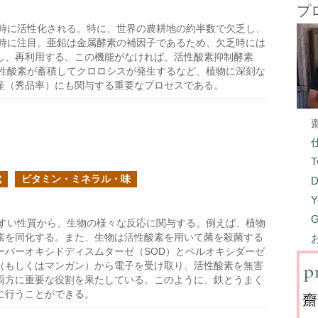
プ
時に活性化される。特に、世界の農耕地の約半数で欠乏し、
乏時に注目。亜鉛は金属酵素の補因子であるため、欠乏時には
し、再利用する。この機能がなければ、活性酸素抑制酵素
に活性酸素が蓄積してクロロシスが発生するなど、植物に深刻な
産（秀品率）にも関与する重要なプロセスである。
T
成
ビタミン・ミネラル・味
D
Y
G
すい性質から、生物の様々な反応に関与する。例えば、植物
素を同化する。また、生物は活性酸素を用いて菌を殺菌する
ーパーオキシドディスムターゼ（SOD）とペルオキシダーゼ
（もしくはマンガン）から電子を受け取り、活性酸素を無害
両方に重要な役割を果たしている。このように、鉄とうまく
に行うことができる。