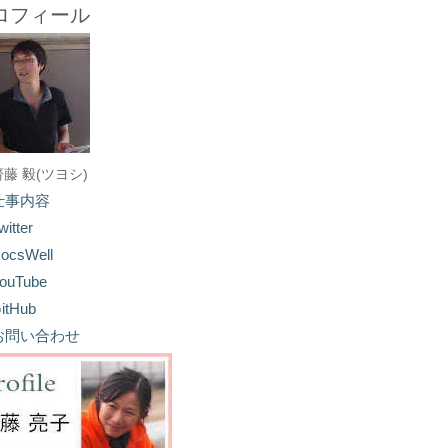
ロフィール
齋藤 毅(ツヨシ)
仕事内容
witter
ocsWell
ouTube
itHub
お問い合わせ