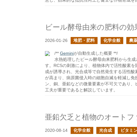
意し、効果的な抵抗性向上と健全な作物育成を
ビール酵母由来の肥料の効
2026-01-26
堆肥・肥料
化学全般
農
/**
Gemini
が自動生成した概要 **/
水熱処理したビール酵母由来肥料から生成
す。RCSの刺激により、植物体内で活性酸素を
成が誘導され、光合成等で自然発生する活性酸
が高まり、病原菌侵入時の細胞自滅を軽減し免
ン、銅、亜鉛などの微量要素が不可欠であり、
工夫が重要であると解説しています。
亜鉛欠乏と植物のオートフ
2020-08-14
化学全般
光合成
ビタミ