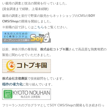
い栽培の調査と技法の開発を行っていました。
(資金調達まで経験。上場未経験)
栽培の調査と並行で野菜の販売からネットショップのCMSの
SOY
CMS/Shop
の開発を開始しました。
こちら
※前職の話で詳しくは
をご覧ください。
以前、神奈川県の養鶏場、
株式会社コトブキ園
さんで高品質な鶏糞堆肥の
製造に関わらせていただきました。
株式会社京都農販
で技術顧問をしています。
稲作の省力化
に取り組んでいます。
フリーランスのプログラマとしてSOY CMS/Shopの開発も引き続き行っ