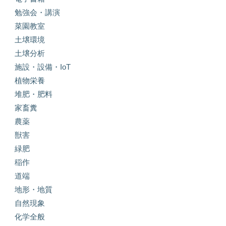
勉強会・講演
菜園教室
土壌環境
土壌分析
施設・設備・IoT
植物栄養
堆肥・肥料
家畜糞
農薬
獣害
緑肥
稲作
道端
地形・地質
自然現象
化学全般