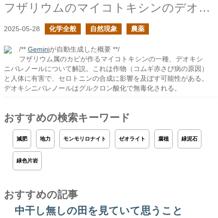
フザリウムのマイコトキシンのデオキシニバレノール
2025-05-28
化学全般
自然現象
農薬
/**
Gemini
が自動生成した概要 **/
フザリウム属のカビが作るマイコトキシンの一種、デオキシ
ニバレノールについて解説。これは作物（コムギ赤さび病の原因）
と人体に有害で、セロトニンの合成に影響を及ぼす可能性がある。
デオキシニバレノールはグルクロン酸化で無毒化される。
おすすめの検索キーワード
減肥
地力
モンモリロナイト
ゼオライト
腐植
緑泥石
緑色片岩
おすすめの記事
中干し無しの田を見ていて思うこと