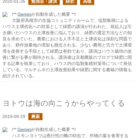
2020-01-26
勉強会・講演
緑肥
高槻
/**
Gemini
が自動生成した概要 **/
大阪府高槻市の生協コミュニティルームで、塩類集積による
ハウス土壌劣化への対策として緑肥の講演が行われた。発起人は引
き継いだハウスの土壌改善に悩んでおり、緑肥の選定方法などの知
見を求めていた。農業における人手不足と土壌劣化は深刻な問題で
あり、耕作放棄地の増加も懸念される。少ない費用と労力で土壌環
境を改善する手段として緑肥は有効であり、講演はハウス栽培の改
善に繋がる事が期待される。講演者は京都農販のブログで緑肥に関
する記事を執筆しており、ハウス内の塩類集積対策等について発信
している。マルチムギの土壌改善効果や緑肥に関する書籍の情報も
紹介されている。
ヨトウは海の向こうからやってくる
2019-09-29
農薬
/**
Gemini
が自動生成した概要 **/
ハスモンヨトウは夜行性の蛾の幼虫で、作物の葉を食害する