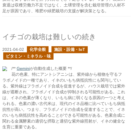
衰退は収穫労働力不足ではなく、土壌管理を含む栽培管理の人材不
足が原因であり、堆肥や緑肥栽培の支援が解決策となる。
イチゴの栽培は難しいの続き
2021-04-02
化学全般
施設・設備・IoT
ビタミン・ミネラル・味
/**
Gemini
が自動生成した概要 **/
花の色素、特にアントシアニンは、紫外線から植物を守るフ
ラボノイドの一種であり、イネのいもち病抵抗性にも関与してい
る。紫外線はフラボノイド合成を促進するが、ハウス栽培では紫外
線が遮断され、フラボノイド合成が抑制される可能性がある。これ
は、イネの色素が薄くなり、いもち病に弱くなる原因の一つと考え
られる。色素の濃い古代米は、現代のイネ品種に比べていもち病抵
抗性が高い。つまり、フラボノイドの合成を促進することで、イネ
のいもち病抵抗性を高めることができる可能性がある。色素合成に
関わる金属酵素の適切な摂取と適切な紫外線照射が、イネの健全な
生育に重要である。