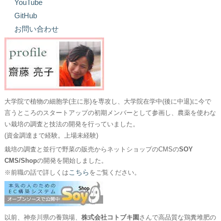
YouTube
GitHub
お問い合わせ
大学院で植物の細胞学(主に形)を専攻し、大学院在学中(後に中退)に今で
言うところのスタートアップの初期メンバーとして参画し、農薬を使わな
い栽培の調査と技法の開発を行っていました。
(資金調達まで経験。上場未経験)
栽培の調査と並行で野菜の販売からネットショップのCMSの
SOY
CMS/Shop
の開発を開始しました。
こちら
※前職の話で詳しくは
をご覧ください。
以前、神奈川県の養鶏場、
株式会社コトブキ園
さんで高品質な鶏糞堆肥の