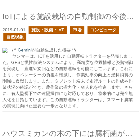
IoTによる施設栽培の自動制御の今後は？
2019-01-01
施設・設備・IoT
市場
コンピュータ
自然現象
/**
Gemini
が自動生成した概要 **/
ヤンマーは、ICTを活用した自動運転トラクターを発売しまし
た。GPSと慣性航法システムにより、高精度な位置情報と姿勢制御
を実現し、直進や旋回などの自動運転を可能にしています。これに
より、オペレーターの負担を軽減し、作業効率の向上と燃料消費の
削減に貢献します。また、タブレット端末で走行ルートの作成や作
業状況の確認ができ、農作業の省力化・省人化を推進します。さら
に、有人監視下での遠隔操作にも対応しており、将来的には完全無
人化を目指しています。この自動運転トラクターは、スマート農業
の実現に向けた重要な一歩となります。
ハウスミカンの木の下には腐朽菌がいないのか？