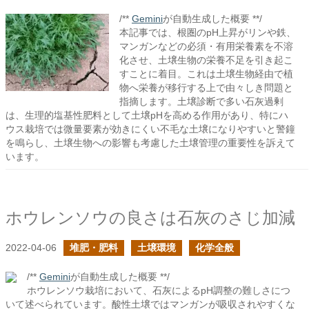
/**
Gemini
が自動生成した概要 **/
本記事では、根圏のpH上昇がリンや鉄、
マンガンなどの必須・有用栄養素を不溶
化させ、土壌生物の栄養不足を引き起こ
すことに着目。これは土壌生物経由で植
物へ栄養が移行する上で由々しき問題と
指摘します。土壌診断で多い石灰過剰
は、生理的塩基性肥料として土壌pHを高める作用があり、特にハ
ウス栽培では微量要素が効きにくい不毛な土壌になりやすいと警鐘
を鳴らし、土壌生物への影響も考慮した土壌管理の重要性を訴えて
います。
ホウレンソウの良さは石灰のさじ加減
2022-04-06
堆肥・肥料
土壌環境
化学全般
/**
Gemini
が自動生成した概要 **/
ホウレンソウ栽培において、石灰によるpH調整の難しさにつ
いて述べられています。酸性土壌ではマンガンが吸収されやすくな