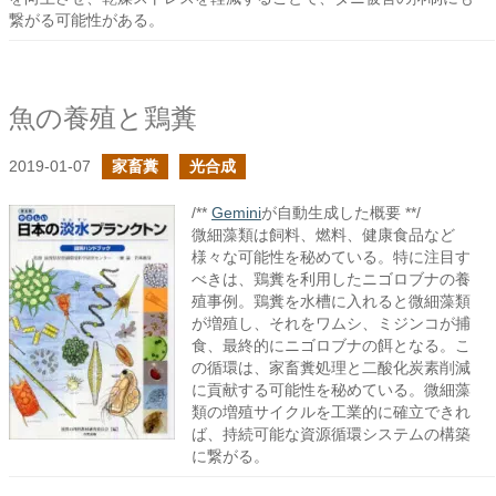
繋がる可能性がある。
魚の養殖と鶏糞
2019-01-07
家畜糞
光合成
/**
Gemini
が自動生成した概要 **/
微細藻類は飼料、燃料、健康食品など
様々な可能性を秘めている。特に注目す
べきは、鶏糞を利用したニゴロブナの養
殖事例。鶏糞を水槽に入れると微細藻類
が増殖し、それをワムシ、ミジンコが捕
食、最終的にニゴロブナの餌となる。こ
の循環は、家畜糞処理と二酸化炭素削減
に貢献する可能性を秘めている。微細藻
類の増殖サイクルを工業的に確立できれ
ば、持続可能な資源循環システムの構築
に繋がる。