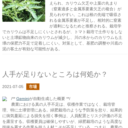
えられ、カリウム欠乏や上葉の丸まり
（窒素過多と金属系要素欠乏の複合）が
見られやすい。これは根の先端で吸収さ
れる金属系要素が不足し、相対的に窒素
が過剰になるためと推察される。栽培学
でカリウムは不足しにくいとされるが、トマト栽培で土作りをしな
いと土壌鉱物由来のカリウムが減少し、川の水からのカリウムも土
壌の保肥力不足で定着しにくい。対策として、基肥の調整や川底の
泥の客土が有効な可能性がある。
人手が足りないところは何処か？
2021-07-05
市場
/**
Gemini
が自動生成した概要 **/
農業における真の人手不足は、収穫作業ではなく、栽培管
理、特に土壌管理にある。緑肥栽培のような予防策を怠り、結果的
に病気蔓延による損失を招く事例は、人員配置とリスク評価の不足
を露呈する。収穫要員は確保しやすいが、緑肥栽培のような高度な
技術を要する作業を担う人材こそが不足している。つまり、農業の