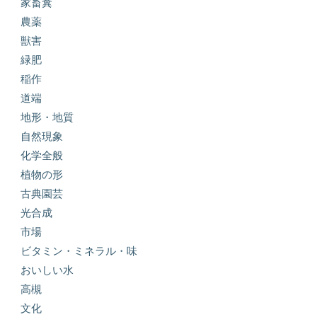
家畜糞
農薬
獣害
緑肥
稲作
道端
地形・地質
自然現象
化学全般
植物の形
古典園芸
光合成
市場
ビタミン・ミネラル・味
おいしい水
高槻
文化