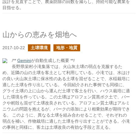
設計を見直すことで、農薬防除の回数を減らし、持続可能な農業を
目指せる。
山からの恵みを畑地へ
2017-10-22
土壌環境
地形・地質
/**
Gemini
が自動生成した概要 **/
長野県栄村小滝集落では、火山灰土壌の弱点を克服するた
め、近隣の山の土壌を客土として利用している。小滝では、水はけ
の良い火山灰土壌に保水性のある土壌を混ぜることで、水稲栽培に
適した土壌を作り出している。 今回紹介された事例でも同様に、
グライ土壌の上に山から運んだ土壌で客土を行い、ハウス栽培に適
した環境を作っている。この土壌はアロフェン質黒ボク土で、バー
クや籾殻も混ぜて土壌改良されている。アロフェン質土壌はアルミ
ニウムの問題を抱えるが、バークの添加により相乗効果が期待でき
る。 このように、異なる土壌を組み合わせることで、それぞれの
弱点を補い、作物栽培に適した土壌を作り出すことができる。小滝
の事例と同様に、客土は土壌改良の有効な手段と言える。