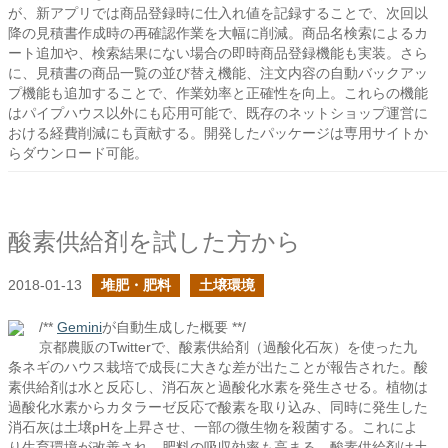
が、新アプリでは商品登録時に仕入れ値を記録することで、次回以
降の見積書作成時の再確認作業を大幅に削減。商品名検索によるカ
ート追加や、検索結果にない場合の即時商品登録機能も実装。さら
に、見積書の商品一覧の並び替え機能、注文内容の自動バックアッ
プ機能も追加することで、作業効率と正確性を向上。これらの機能
はパイプハウス以外にも応用可能で、既存のネットショップ運営に
おける経費削減にも貢献する。開発したパッケージは専用サイトか
らダウンロード可能。
酸素供給剤を試した方から
2018-01-13
堆肥・肥料
土壌環境
/**
Gemini
が自動生成した概要 **/
京都農販のTwitterで、酸素供給剤（過酸化石灰）を使った九
条ネギのハウス栽培で成長に大きな差が出たことが報告された。酸
素供給剤は水と反応し、消石灰と過酸化水素を発生させる。植物は
過酸化水素からカタラーゼ反応で酸素を取り込み、同時に発生した
消石灰は土壌pHを上昇させ、一部の微生物を殺菌する。これによ
り生育環境が改善され、肥料の吸収効率も高まる。酸素供給剤は土