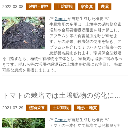
2022-03-08
堆肥・肥料
土壌環境
家畜糞
農薬
/**
Gemini
が自動生成した概要 **/
牛糞堆肥の多用は、土壌中の硝酸態窒素
増加や金属要素吸収阻害を引き起こし、
アブラムシ等の食害昆虫を呼び寄せま
す。その結果、殺虫剤の使用を招き、ア
ブラムシを介してミツバチなど益虫への
悪影響も懸念されます。環境保全型栽培
を目指すなら、植物性有機物を主体とし、家畜糞は追肥に留めるべ
きです。稲わら等の活用や緑泥石の土壌改良効果にも注目し、持続
可能な農業を目指しましょう。
トマトの栽培では土壌鉱物の劣化に細心の注意を払うべき
2021-07-29
植物栄養
土壌環境
地形・地質
/**
Gemini
が自動生成した概要 **/
トマトの一本仕立て栽培では発根量が抑