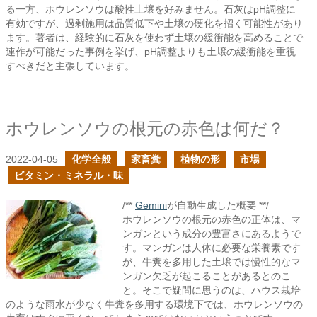
る一方、ホウレンソウは酸性土壌を好みません。石灰はpH調整に
有効ですが、過剰施用は品質低下や土壌の硬化を招く可能性があり
ます。著者は、経験的に石灰を使わず土壌の緩衝能を高めることで
連作が可能だった事例を挙げ、pH調整よりも土壌の緩衝能を重視
すべきだと主張しています。
ホウレンソウの根元の赤色は何だ？
2022-04-05
化学全般
家畜糞
植物の形
市場
ビタミン・ミネラル・味
/**
Gemini
が自動生成した概要 **/
ホウレンソウの根元の赤色の正体は、マ
ンガンという成分の豊富さにあるようで
す。マンガンは人体に必要な栄養素です
が、牛糞を多用した土壌では慢性的なマ
ンガン欠乏が起こることがあるとのこ
と。そこで疑問に思うのは、ハウス栽培
のような雨水が少なく牛糞を多用する環境下では、ホウレンソウの