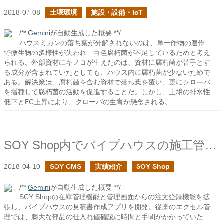
2018-07-08
土壌環境
施設・設備・IoT
/**
Gemini
が自動生成した概要 **/
ハウスミカンの落ち葉が分解されないのは、単一作物の連作
で微生物の多様性が失われ、白色腐朽菌が不足しているためと考え
られる。外部資材にキノコが生えたのは、資材に腐朽菌が苦手とす
る成分が含まれていたとしても、ハウス内に腐朽菌が少ないためで
ある。解決策は、腐朽菌を含む資材で落ち葉を覆い、更にクローバ
を播種して腐朽菌の活動を促進することだ。しかし、土壌の排水性
低下とEC上昇により、クローバの生育が懸念される。
SOY Shop内でパイプハウスの施工管理アプリを開発しました
2018-04-10
SOY CMS
実績紹介
SOY Shop
/**
Gemini
が自動生成した概要 **/
SOY Shopの在庫管理機能と管理画面からの注文登録機能を拡
張し、パイプハウスの見積書作成アプリを開発。従来のエクセル管
理では、膨大な部品の仕入れ値確認に時間と手間がかかっていた