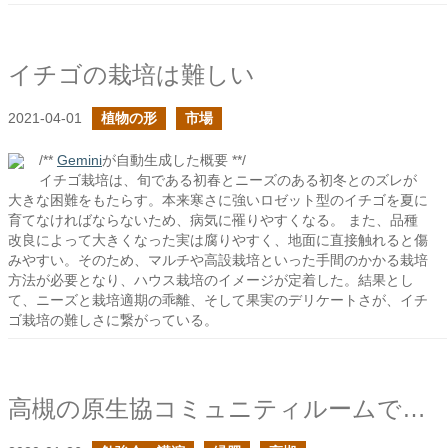
イチゴの栽培は難しい
2021-04-01
植物の形
市場
/**
Gemini
が自動生成した概要 **/
イチゴ栽培は、旬である初春とニーズのある初冬とのズレが
大きな困難をもたらす。本来寒さに強いロゼット型のイチゴを夏に
育てなければならないため、病気に罹りやすくなる。 また、品種
改良によって大きくなった実は腐りやすく、地面に直接触れると傷
みやすい。そのため、マルチや高設栽培といった手間のかかる栽培
方法が必要となり、ハウス栽培のイメージが定着した。結果とし
て、ニーズと栽培適期の乖離、そして果実のデリケートさが、イチ
ゴ栽培の難しさに繋がっている。
高槻の原生協コミュニティルームで緑肥の話をしました