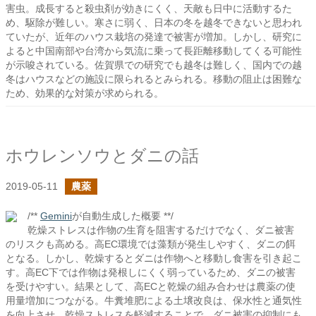
害虫。成長すると殺虫剤が効きにくく、天敵も日中に活動するた
め、駆除が難しい。寒さに弱く、日本の冬を越冬できないと思われ
ていたが、近年のハウス栽培の発達で被害が増加。しかし、研究に
よると中国南部や台湾から気流に乗って長距離移動してくる可能性
が示唆されている。佐賀県での研究でも越冬は難しく、国内での越
冬はハウスなどの施設に限られるとみられる。移動の阻止は困難な
ため、効果的な対策が求められる。
ホウレンソウとダニの話
2019-05-11
農薬
/**
Gemini
が自動生成した概要 **/
乾燥ストレスは作物の生育を阻害するだけでなく、ダニ被害
のリスクも高める。高EC環境では藻類が発生しやすく、ダニの餌
となる。しかし、乾燥するとダニは作物へと移動し食害を引き起こ
す。高EC下では作物は発根しにくく弱っているため、ダニの被害
を受けやすい。結果として、高ECと乾燥の組み合わせは農薬の使
用量増加につながる。牛糞堆肥による土壌改良は、保水性と通気性
を向上させ、乾燥ストレスを軽減することで、ダニ被害の抑制にも