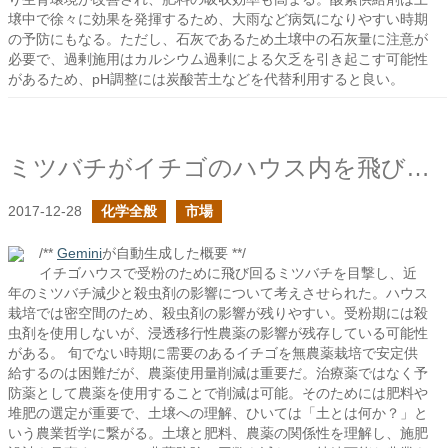
壌中で徐々に効果を発揮するため、大雨など病気になりやすい時期
の予防にもなる。ただし、石灰であるため土壌中の石灰量に注意が
必要で、過剰施用はカルシウム過剰による欠乏を引き起こす可能性
があるため、pH調整には炭酸苦土などを代替利用すると良い。
ミツバチがイチゴのハウス内を飛び回っています
2017-12-28
化学全般
市場
/**
Gemini
が自動生成した概要 **/
イチゴハウスで受粉のために飛び回るミツバチを目撃し、近
年のミツバチ減少と殺虫剤の影響について考えさせられた。ハウス
栽培では密空間のため、殺虫剤の影響が残りやすい。受粉期には殺
虫剤を使用しないが、浸透移行性農薬の影響が残存している可能性
がある。 旬でない時期に需要のあるイチゴを無農薬栽培で安定供
給するのは困難だが、農薬使用量削減は重要だ。治療薬ではなく予
防薬として農薬を使用することで削減は可能。そのためには肥料や
堆肥の選定が重要で、土壌への理解、ひいては「土とは何か？」と
いう農業哲学に繋がる。土壌と肥料、農薬の関係性を理解し、施肥