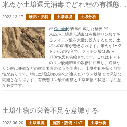
米ぬか土壌還元消毒でどれ程の有機態リン酸が投入されるか？
2022-12-17
堆肥・肥料
土壌環境
土壌分析
/**
Gemini
が自動生成した概要 **/
米ぬか土壌還元消毒は有機態リン酸であ
るフィチン酸を大量に投入するため、土
壌への影響が懸念されます。米ぬか1〜2
トン/反の投入で、フィチン酸は85〜
170kg/反も供給されます。これはトマト
のリン酸施肥量の数倍に相当し、過剰な
リン酸は亜鉛などの微量要素の吸収を阻害し、土壌劣化を招く可能
性があります。特に土壌鉱物の劣化が進んだハウス栽培では深刻な
問題となり得ます。有機態リン酸の蓄積と土壌鉱物の状態には注意
が必要です。
土壌生物の栄養不足を意識する
2022-06-20
土壌環境
施設・設備・IoT
土壌分析