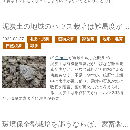
生育はすぐに悪くなってしまうのではないかということです。
泥炭土の地域のハウス栽培は難易度が高い
2022-03-27
堆肥・肥料
植物栄養
家畜糞
地形・地質
自然現象
緑肥
/**
Gemini
が自動生成した概要 **/
泥炭土は有機物豊富だが、鉄など微量要
素が少ない。ハウス栽培だと雨水による
供給もなく、不足しやすい。緑肥で土壌
中の比率が更に偏り、鶏糞の石灰が鉄の
吸収を阻害、葉が黄化したと考えられ
る。泥炭土は畑作に向かず、ハウス栽培
だと微量要素欠乏に注意が必要。
環境保全型栽培を謳うならば、家畜糞による土作りを止めることから始めるべきだ