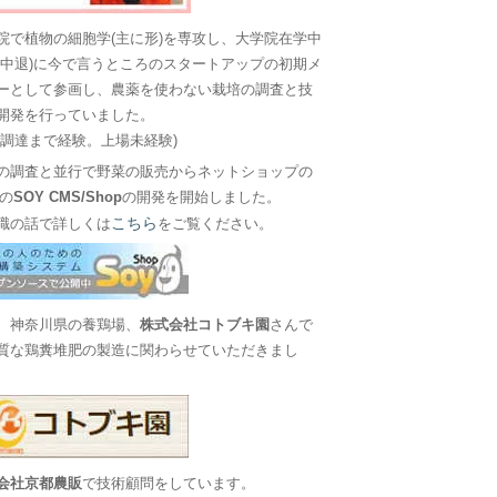
院で植物の細胞学(主に形)を専攻し、大学院在学中
に中退)に今で言うところのスタートアップの初期メ
ーとして参画し、農薬を使わない栽培の調査と技
開発を行っていました。
金調達まで経験。上場未経験)
の調査と並行で野菜の販売からネットショップの
Sの
SOY CMS/Shop
の開発を開始しました。
こちら
職の話で詳しくは
をご覧ください。
、神奈川県の養鶏場、
株式会社コトブキ園
さんで
質な鶏糞堆肥の製造に関わらせていただきまし
会社京都農販
で技術顧問をしています。