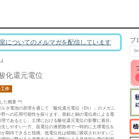
ブ
室についてのメルマガを配信しています
」
酸化還元電位
子工作
た概要 **/
ボルタ電池の原理を通じて「酸化還元電位（Eh）」のメカニ
分野への応用可能性を探ります。亜鉛と銅の電位差による電
原理であるとし、土壌における酸化還元電位の影響に着目。
植
発生しやすい一方、低電位の液肥散布で一時的に土壌電位を
果が期待できると指摘。低電位化は植物に吸収されやすい二