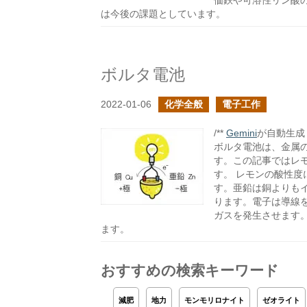
価鉄や可溶性リン酸
は今後の課題としています。
ボルタ電池
2022-01-06
化学全般
電子工作
/**
Gemini
が自動生成し
ボルタ電池は、金属
す。この記事ではレ
す。 レモンの酸性
す。亜鉛は銅よりも
ります。電子は導線
ガスを発生させます
ます。
おすすめの検索キーワード
減肥
地力
モンモリロナイト
ゼオライト