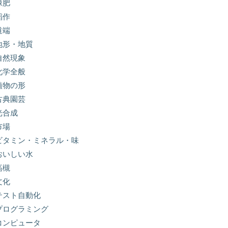
緑肥
稲作
道端
地形・地質
自然現象
化学全般
植物の形
古典園芸
光合成
市場
ビタミン・ミネラル・味
おいしい水
高槻
文化
テスト自動化
プログラミング
コンピュータ