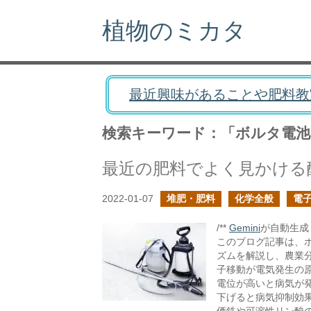
植物のミカタ
最近興味があることや肥料教
検索キーワード：「ボルタ電池
最近の肥料でよく見かける
2022-01-07
堆肥・肥料
化学全般
電
/**
Gemini
が自動生成し
このブログ記事は、
ズムを解説し、農業
子移動が電気発生の
電位が高いと病気が
下げると病気抑制効