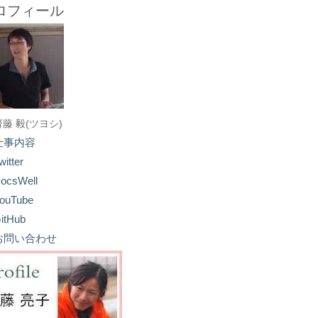
ロフィール
齋藤 毅(ツヨシ)
仕事内容
witter
ocsWell
ouTube
itHub
お問い合わせ