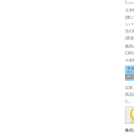
大学
(後
ンバ
法の
(資
栽培
CM
※前
以前
高品
た。
株式