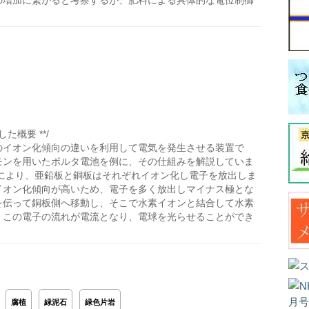
の増加に繋がると考察するが、肥料による具体的な電位制御
た概要 **/
のイオン化傾向の違いを利用して電気を発生させる装置で
モンを用いたボルタ電池を例に、その仕組みを解説していま
度により、亜鉛板と銅板はそれぞれイオン化し電子を放出しま
イオン化傾向が高いため、電子を多く放出しマイナス極とな
を伝って銅板側へ移動し、そこで水素イオンと結合して水素
。この電子の流れが電流となり、電球を光らせることができ
腐植
緑泥石
緑色片岩