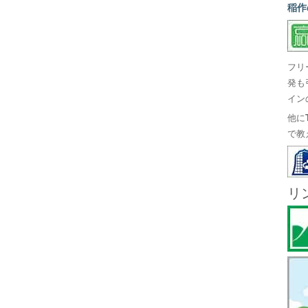
稲作
フリ
発も
イン
他に
で教
リ