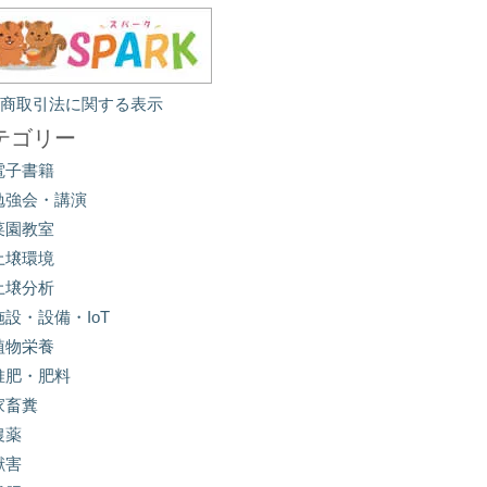
定商取引法に関する表示
テゴリー
電子書籍
勉強会・講演
菜園教室
土壌環境
土壌分析
施設・設備・IoT
植物栄養
堆肥・肥料
家畜糞
農薬
獣害