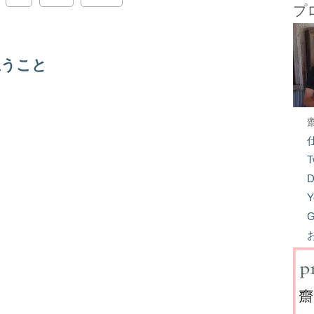
プ
思うこと
T
D
Y
G