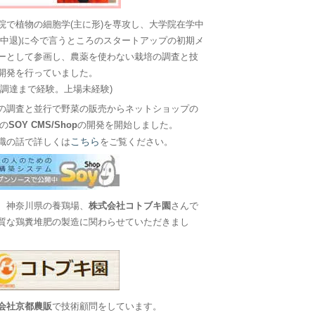
院で植物の細胞学(主に形)を専攻し、大学院在学中
に中退)に今で言うところのスタートアップの初期メ
ーとして参画し、農薬を使わない栽培の調査と技
開発を行っていました。
金調達まで経験。上場未経験)
の調査と並行で野菜の販売からネットショップの
Sの
SOY CMS/Shop
の開発を開始しました。
こちら
職の話で詳しくは
をご覧ください。
、神奈川県の養鶏場、
株式会社コトブキ園
さんで
質な鶏糞堆肥の製造に関わらせていただきまし
会社京都農販
で技術顧問をしています。