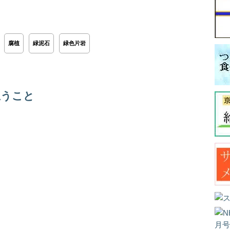
腐植
緑泥石
緑色片岩
思うこと