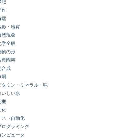
緑肥
稲作
道端
地形・地質
自然現象
化学全般
植物の形
古典園芸
光合成
市場
ビタミン・ミネラル・味
おいしい水
高槻
文化
テスト自動化
プログラミング
コンピュータ