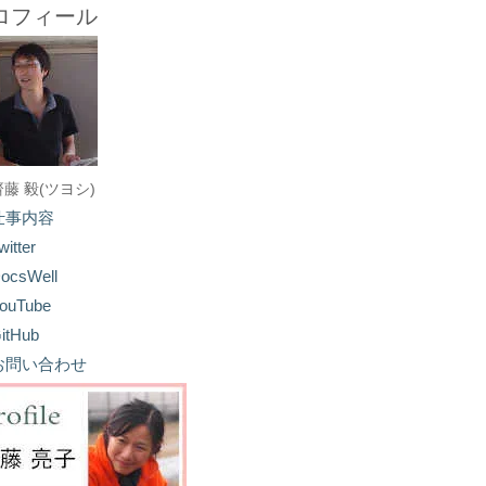
ロフィール
齋藤 毅(ツヨシ)
仕事内容
witter
ocsWell
ouTube
itHub
お問い合わせ