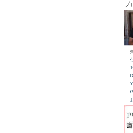
プ
T
D
Y
G