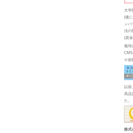
大学
(後
ンバ
法の
(資
栽培
CM
※前
以前
高品
た。
株式