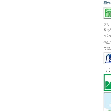
稲作
フリ
発も
イン
他に
で教
リ