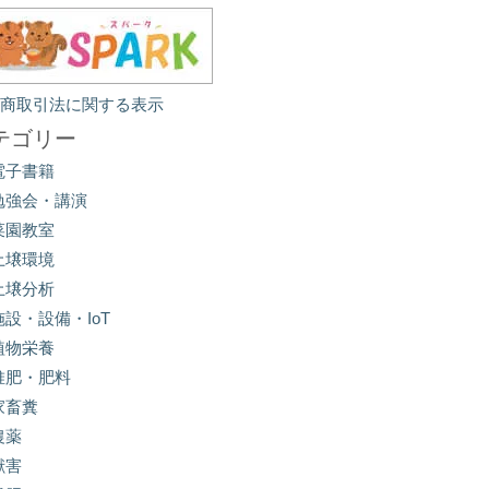
定商取引法に関する表示
テゴリー
電子書籍
勉強会・講演
菜園教室
土壌環境
土壌分析
施設・設備・IoT
植物栄養
堆肥・肥料
家畜糞
農薬
獣害