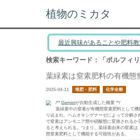
植物のミカタ
最近興味があることや肥料教
検索キーワード：「ポルフィ
葉緑素は窒素肥料の有機態
2025-04-11
堆肥・肥料
化学全般
/**
Gemini
が自動生成した概要 **/
葉緑素中の窒素が有機態窒素肥料として機
り込まれ、ヘムオキシゲナーゼによって分解さ
で窒素はアンモニア態や硝酸態に変換されるか
ると考えられる。つまり、葉緑素由来の窒素は、
態窒素肥料として機能する可能性がある。