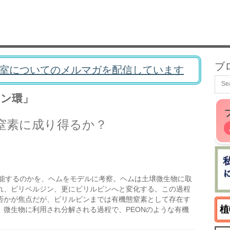
ブ
室についてのメルマガを配信しています
リン環」
窒素に成り得るか？
能するのかを、ヘムをモデルに考察。ヘムは土壌微生物に取
れ、ビリベルジン、更にビリルビンへと変化する。この過程
否かが焦点だが、ビリルビンまでは有機態窒素として存在す
植
微生物に利用され分解される過程で、PEONのような有機