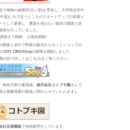
院で植物の細胞学(主に形)を専攻し、大学院在学中
に中退)に今で言うところのスタートアップの初期メ
ーとして参画し、農薬を使わない栽培の調査と技
開発を行っていました。
金調達まで経験。上場未経験)
の調査と並行で野菜の販売からネットショップの
Sの
SOY CMS/Shop
の開発を開始しました。
こちら
職の話で詳しくは
をご覧ください。
、神奈川県の養鶏場、
株式会社コトブキ園
さんで
質な鶏糞堆肥の製造に関わらせていただきまし
会社京都農販
で技術顧問をしています。