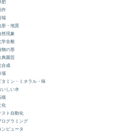
緑肥
稲作
道端
地形・地質
自然現象
化学全般
植物の形
古典園芸
光合成
市場
ビタミン・ミネラル・味
おいしい水
高槻
文化
テスト自動化
プログラミング
コンピュータ