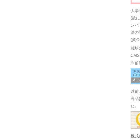
大学
(後
ンバ
法の
(資
栽培
CM
※前
以前
高品
た。
株式