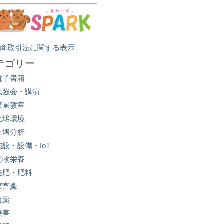
定商取引法に関する表示
テゴリー
電子書籍
勉強会・講演
菜園教室
土壌環境
土壌分析
施設・設備・IoT
植物栄養
堆肥・肥料
家畜糞
農薬
獣害