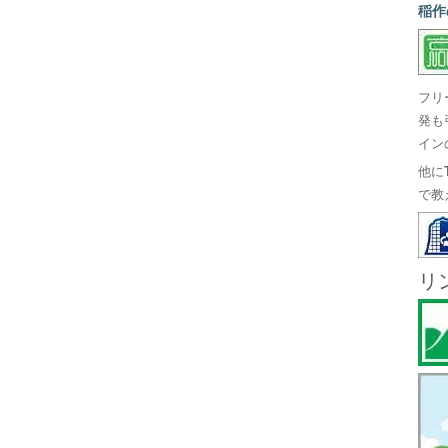
稲作
フリ
発も
イン
他に
で教
リ