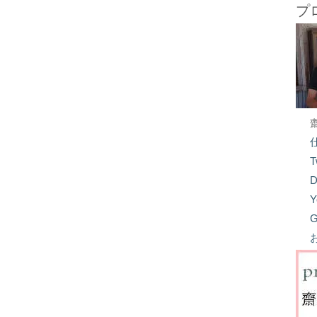
プ
T
D
Y
G