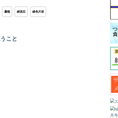
腐植
緑泥石
緑色片岩
思うこと