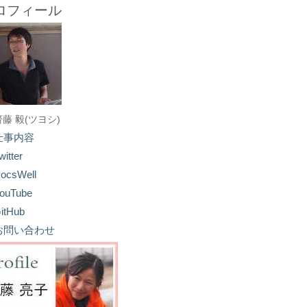
ロフィール
齋藤 毅(ツヨシ)
仕事内容
witter
ocsWell
ouTube
itHub
お問い合わせ