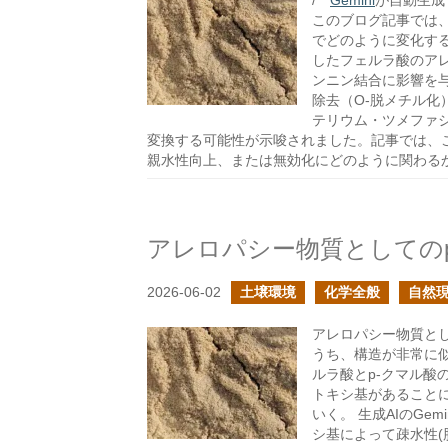
/**
Gemini
が自動生成し
このブログ記事では
でどのように変化する
したフェルラ酸のア
ンニン結合に影響を
除去（O-脱メチル
テリウム・ツメファシ
変換する可能性が示唆されました。記事では、
親水性向上、または無効化にどのように関わる
アレロパシー物質としての
2026-06-02
土壌環境
化学全般
自然
アレロパシー物質とし
うち、構造が非常に似
ルラ酸とp-クマル酸の
トキシ基があること
いく。 生成AIのGe
シ基によって疎水性(