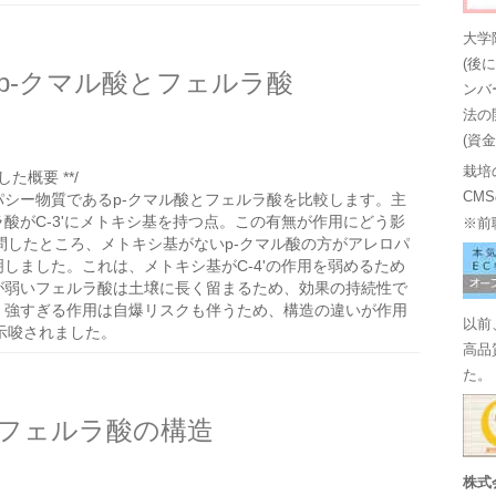
大学
(後
p-クマル酸とフェルラ酸
ンバ
法の
(資
栽培
た概要 **/
CM
シー物質であるp-クマル酸とフェルラ酸を比較します。主
酸がC-3'にメトキシ基を持つ点。この有無が作用にどう影
※前
に質問したところ、メトキシ基がないp-クマル酸の方がアレロパ
しました。これは、メトキシ基がC-4'の作用を弱めるため
が弱いフェルラ酸は土壌に長く留まるため、効果の持続性で
。強すぎる作用は自爆リスクも伴うため、構造の違いが作用
以前
示唆されました。
高品
た。
フェルラ酸の構造
株式