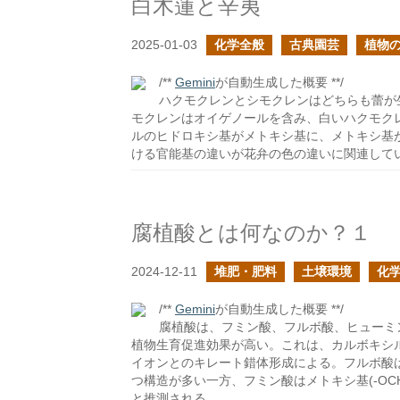
白木蓮と辛夷
2025-01-03
化学全般
古典園芸
植物
/**
Gemini
が自動生成した概要 **/
ハクモクレンとシモクレンはどちらも蕾が
モクレンはオイゲノールを含み、白いハクモク
ルのヒドロキシ基がメトキシ基に、メトキシ基
ける官能基の違いが花弁の色の違いに関連して
腐植酸とは何なのか？１
2024-12-11
堆肥・肥料
土壌環境
化
/**
Gemini
が自動生成した概要 **/
腐植酸は、フミン酸、フルボ酸、ヒューミ
植物生育促進効果が高い。これは、カルボキシ
イオンとのキレート錯体形成による。フルボ酸は
つ構造が多い一方、フミン酸はメトキシ基(-O
と推測される。