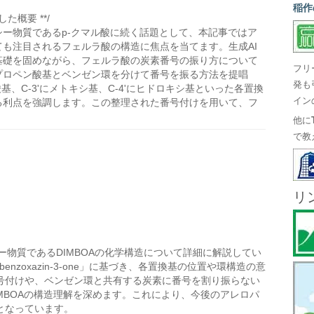
稲作
た概要 **/
ー物質であるp-クマル酸に続く話題として、本記事ではア
も注目されるフェルラ酸の構造に焦点を当てます。生成AI
基礎を固めながら、フェルラ酸の炭素番号の振り方について
フリ
プロペン酸基とベンゼン環を分けて番号を振る方法を提唱
発も
酸基、C-3'にメトキシ基、C-4'にヒドロキシ基といった各置換
イン
る利点を強調します。この整理された番号付けを用いて、フ
他に
で教
リ
物質であるDIMBOAの化学構造について詳細に解説してい
-1,4-benzoxazin-3-one」に基づき、各置換基の位置や環構造の意
号付けや、ベンゼン環と共有する炭素に番号を割り振らない
MBOAの構造理解を深めます。これにより、今後のアレロパ
となっています。