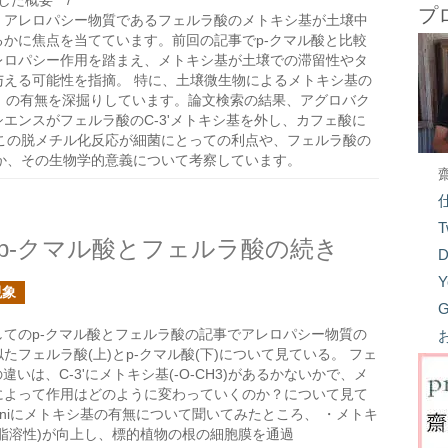
た概要 **/
プ
、アレロパシー物質であるフェルラ酸のメトキシ基が土壌中
かに焦点を当てています。前回の記事でp-クマル酸と比較
レロパシー作用を踏まえ、メトキシ基が土壌での滞留性やタ
与える可能性を指摘。 特に、土壌微生物によるメトキシ基の
化）の有無を深掘りしています。論文検索の結果、アグロバク
エンスがフェルラ酸のC-3'メトキシ基を外し、カフェ酸に
この脱メチル化反応が細菌にとっての利点や、フェルラ酸の
か、その生物学的意義について考察しています。
T
p-クマル酸とフェルラ酸の続き
D
Y
現象
G
てのp-クマル酸とフェルラ酸の記事でアレロパシー物質の
たフェルラ酸(上)とp-クマル酸(下)について見ている。 フェ
違いは、C-3'にメトキシ基(-O-CH3)があるかないかで、メ
によって作用はどのように変わっていくのか？について見て
miniにメトキシ基の有無について聞いてみたところ、 ・メトキ
脂溶性)が向上し、標的植物の根の細胞膜を通過