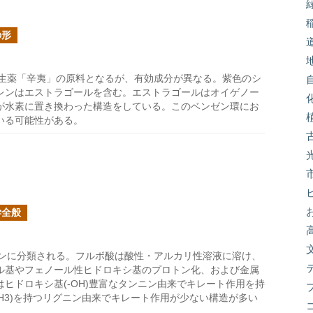
の形
生薬「辛夷」の原料となるが、有効成分が異なる。紫色のシ
レンはエストラゴールを含む。エストラゴールはオイゲノー
が水素に置き換わった構造をしている。このベンゼン環にお
いる可能性がある。
学全般
ンに分類される。フルボ酸は酸性・アルカリ性溶液に溶け、
ル基やフェノール性ヒドロキシ基のプロトン化、および金属
ヒドロキシ基(-OH)豊富なタンニン由来でキレート作用を持
CH3)を持つリグニン由来でキレート作用が少ない構造が多い