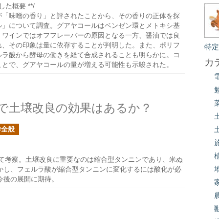
た概要 **/
が「味噌の香り」と評されたことから、その香りの正体を探
ル」について調査。グアヤコールはベンゼン環とメトキシ基
、ワインではオフフレーバーの原因となる一方、醤油では良
れ、その印象は量に依存することが判明した。また、ポリフ
特
ルラ酸から酵母の働きを経て合成されることも明らかに。コ
カ
ことで、グアヤコールの量が増える可能性も示唆された。
で土壌改良の効果はあるか？
学全般
て考察。土壌改良に重要なのは縮合型タンニンであり、米ぬ
かし、フェルラ酸が縮合型タンニンに変化するには酸化が必
今後の展開に期待。