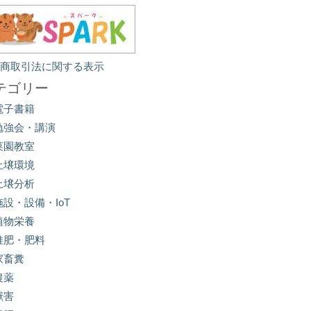
定商取引法に関する表示
テゴリー
電子書籍
勉強会・講演
菜園教室
土壌環境
土壌分析
施設・設備・IoT
植物栄養
堆肥・肥料
家畜糞
農薬
獣害