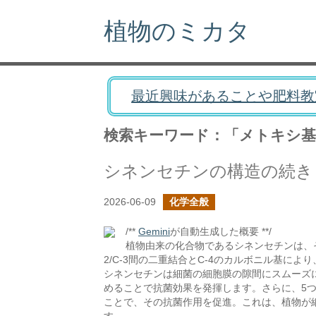
植物のミカタ
最近興味があることや肥料教
検索キーワード：「メトキシ基
シネンセチンの構造の続き
2026-06-09
化学全般
/**
Gemini
が自動生成した概要 **/
植物由来の化合物であるシネンセチンは、
2/C-3間の二重結合とC-4のカルボニル基に
シネンセチンは細菌の細胞膜の隙間にスムーズ
めることで抗菌効果を発揮します。さらに、5
ことで、その抗菌作用を促進。これは、植物が