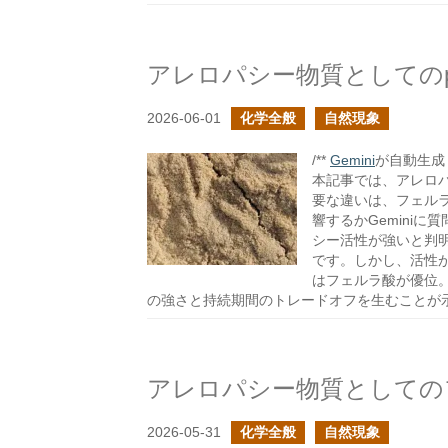
アレロパシー物質としての
2026-06-01
化学全般
自然現象
/**
Gemini
が自動生成し
本記事では、アレロパ
要な違いは、フェルラ
響するかGemini
シー活性が強いと判明
です。しかし、活性
はフェルラ酸が優位
の強さと持続期間のトレードオフを生むことが
アレロパシー物質としての
2026-05-31
化学全般
自然現象