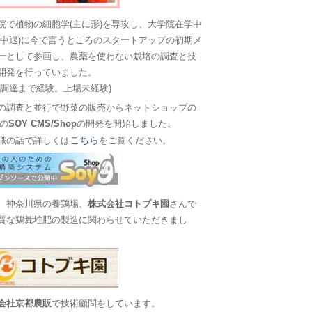
院で植物の細胞学(主に形)を専攻し、大学院在学中
に中退)に今で言うところのスタートアップの初期メ
ーとして参画し、農薬を使わない栽培の調査と技
開発を行っていました。
金調達まで経験。上場未経験)
の調査と並行で野菜の販売からネットショップの
Sの
SOY CMS/Shop
の開発を開始しました。
こちら
職の話で詳しくは
をご覧ください。
、神奈川県の養鶏場、
株式会社コトブキ園
さんで
質な鶏糞堆肥の製造に関わらせていただきまし
会社京都農販
で技術顧問をしています。