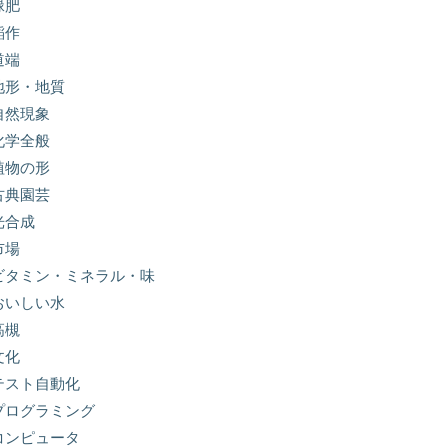
緑肥
稲作
道端
地形・地質
自然現象
化学全般
植物の形
古典園芸
光合成
市場
ビタミン・ミネラル・味
おいしい水
高槻
文化
テスト自動化
プログラミング
コンピュータ