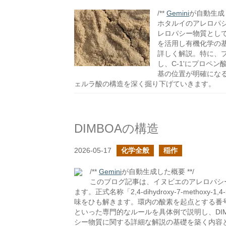
/**
Gemini
が自動生成し
ホタルイのアレロパシ
レロパシー物質として
を活用し有機化学の
詳しく解説。特に、
し、C-1'にプロペン
基の位置が明確にな
ェルラ酸の構造を深く掘り下げていきます。
DIMBOAの構造
2026-05-17
化学全般
稲作
/**
Gemini
が自動生成した概要 **/
このブログ記事は、イヌビエのアレロパシー
ます。正式名称「2,4-dihydroxy-7-methoxy
味をひも解きます。環内の酸素を起点とする番
といった専門的なルールを具体例で説明し、DI
シー物質に関する詳細な解説の基礎を築く内容