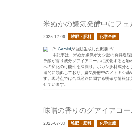
米ぬかの嫌気発酵中にフェ
2025-12-06
堆肥・肥料
化学全般
/**
Gemini
が自動生成した概要 **/
本記事は、米ぬか嫌気ボカシ肥の発酵過程
ラ酸が香り成分グアイアコールに変化すると触
への変化の可能性を深掘り。ボカシ肥料成分と
造的に類似しており、嫌気発酵中のメトキシ基
す。現時点では合成経路に関する明確な情報は
せています。
味噌の香りのグアイアコー
2025-07-30
堆肥・肥料
化学全般