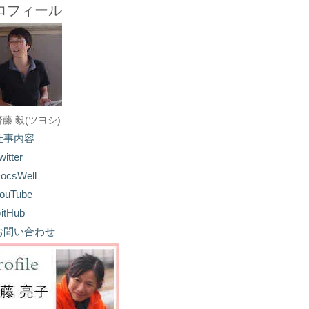
ロフィール
齋藤 毅(ツヨシ)
仕事内容
witter
ocsWell
ouTube
itHub
お問い合わせ