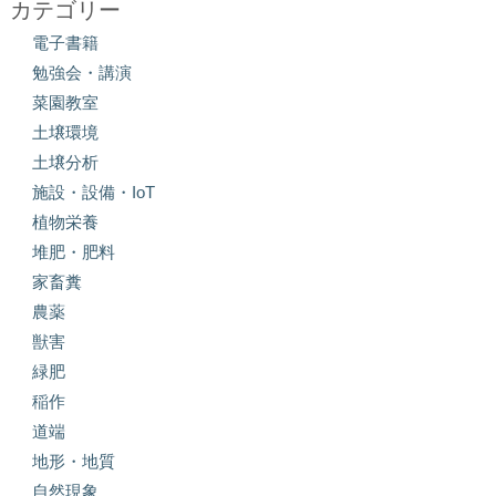
カテゴリー
電子書籍
勉強会・講演
菜園教室
土壌環境
土壌分析
施設・設備・IoT
植物栄養
堆肥・肥料
家畜糞
農薬
獣害
緑肥
稲作
道端
地形・地質
自然現象