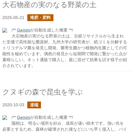
大石物産の実のなる野菜の土
2025-05-21
堆肥・肥料
/**
Gemini
が自動生成した概要 **/
大石物産の実のなる野菜の土は、古紙リサイクルから生まれ
た安価で高性能な菌資材。九州大学の研究者が、紙ゴミを分解する
トリコデルマ菌を発見し開発。菌寄生菌かつ植物内生菌としての可
能性を秘めています。偶然の発見から短期間で開発に繋がった点が
素晴らしい。ネット通販で購入し、庭に混ぜて効果を試す様子が紹
介されています。
クヌギの森で昆虫を学ぶ
2020-10-03
道端
/**
Gemini
が自動生成した概要 **/
陽樹は、明るい場所を好み、成長が速い樹木です。強い光を
必要とするため、森林が破壊された後などにいち早く侵入し、パイ