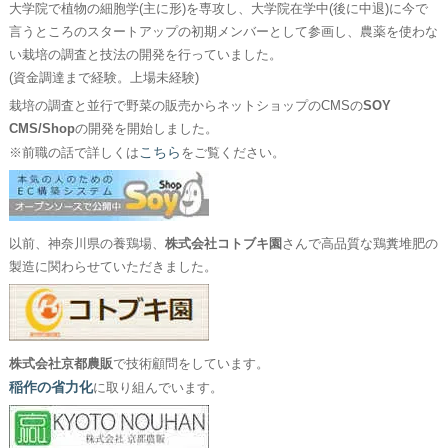
大学院で植物の細胞学(主に形)を専攻し、大学院在学中(後に中退)に今で
言うところのスタートアップの初期メンバーとして参画し、農薬を使わな
い栽培の調査と技法の開発を行っていました。
(資金調達まで経験。上場未経験)
栽培の調査と並行で野菜の販売からネットショップのCMSの
SOY
CMS/Shop
の開発を開始しました。
こちら
※前職の話で詳しくは
をご覧ください。
以前、神奈川県の養鶏場、
株式会社コトブキ園
さんで高品質な鶏糞堆肥の
製造に関わらせていただきました。
株式会社京都農販
で技術顧問をしています。
稲作の省力化
に取り組んでいます。