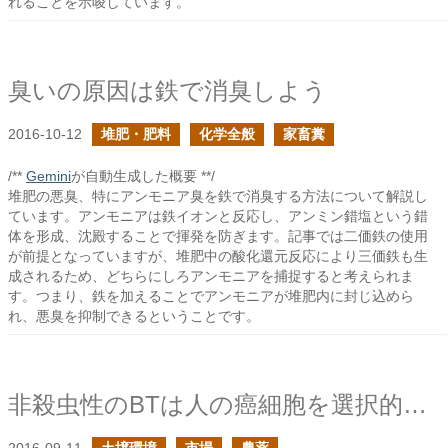
れることを示唆しています。
臭いの原因は鉄で消臭しよう
2016-10-12
堆肥・肥料
化学全般
家畜糞
/**
Gemini
が自動生成した概要 **/
堆肥の悪臭、特にアンモニア臭を鉄で消臭する方法について解説し
ています。アンモニアは鉄イオンと反応し、アンミン錯塩という錯
体を形成、沈殿することで揮発を防ぎます。記事では二価鉄の使用
が前提となっていますが、堆肥中の酸化還元反応により三価鉄も生
成されるため、どちらにしろアンモニアを捕捉すると考えられま
す。つまり、鉄を加えることでアンモニアが堆肥内に封じ込めら
れ、悪臭を抑制できるということです。
非殺虫性のBTは人の癌細胞を選択的に破壊する