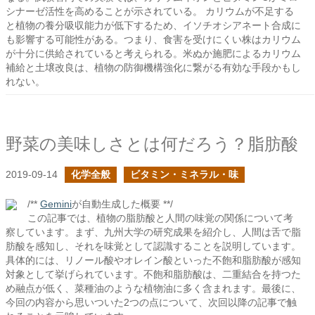
シナーゼ活性を高めることが示されている。 カリウムが不足する
と植物の養分吸収能力が低下するため、イソチオシアネート合成に
も影響する可能性がある。つまり、食害を受けにくい株はカリウム
が十分に供給されていると考えられる。米ぬか施肥によるカリウム
補給と土壌改良は、植物の防御機構強化に繋がる有効な手段かもし
れない。
野菜の美味しさとは何だろう？脂肪酸
2019-09-14
化学全般
ビタミン・ミネラル・味
/**
Gemini
が自動生成した概要 **/
この記事では、植物の脂肪酸と人間の味覚の関係について考
察しています。まず、九州大学の研究成果を紹介し、人間は舌で脂
肪酸を感知し、それを味覚として認識することを説明しています。
具体的には、リノール酸やオレイン酸といった不飽和脂肪酸が感知
対象として挙げられています。不飽和脂肪酸は、二重結合を持つた
め融点が低く、菜種油のような植物油に多く含まれます。最後に、
今回の内容から思いついた2つの点について、次回以降の記事で触