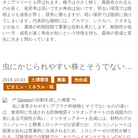
オニアツリーとも呼ばれます。種子は小さく軽く、風散布されるも
のが多く、発芽率は高いですが寿命は短いです。明るい環境では陰
樹よりも成長が早く、競争に勝ちますが、暗い場所では陰樹に負け
てしまいます。代表的な陽樹には、アカマツ、シラカバ、クヌギな
どがあり、遷移の初期段階で重要な役割を果たします。耐陰性が低
い一方、成長が速く寿命が短いという特徴を持ち、森林の形成と変
化に大きく関わっています。
虫にかじられやすい株とそうでない株の違いは何だ？
2019-10-03
土壌環境
農薬
光合成
ビタミン・ミネラル・味
/**
Gemini
が自動生成した概要 **/
虫に食害されやすいアブラナ科植物とそうでないものの違い
は、食害時に生成される防御物質イソチオシアネートの合成能力の
差にある可能性が高い。イソチオシアネート合成には、材料のグル
コシノレートと酵素ミロシナーゼが必要だが、グルコシノレートは
硫黄があれば普遍的に合成されるため、ミロシナーゼの活性が鍵と
なる。試験管内での実験では、カリウムイオンとビタミンCがミロ