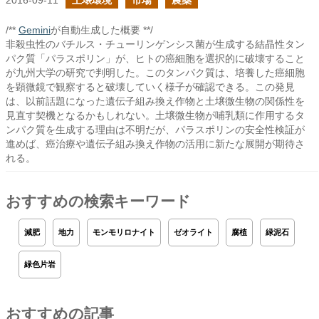
2016-09-11
土壌環境
市場
農薬
/**
Gemini
が自動生成した概要 **/
非殺虫性のバチルス・チューリンゲンシス菌が生成する結晶性タン
パク質「パラスポリン」が、ヒトの癌細胞を選択的に破壊すること
が九州大学の研究で判明した。このタンパク質は、培養した癌細胞
を顕微鏡で観察すると破壊していく様子が確認できる。この発見
は、以前話題になった遺伝子組み換え作物と土壌微生物の関係性を
見直す契機となるかもしれない。土壌微生物が哺乳類に作用するタ
ンパク質を生成する理由は不明だが、パラスポリンの安全性検証が
進めば、癌治療や遺伝子組み換え作物の活用に新たな展開が期待さ
れる。
おすすめの検索キーワード
減肥
地力
モンモリロナイト
ゼオライト
腐植
緑泥石
緑色片岩
おすすめの記事