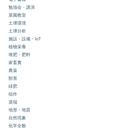
勉強会・講演
菜園教室
土壌環境
土壌分析
施設・設備・IoT
植物栄養
堆肥・肥料
家畜糞
農薬
獣害
緑肥
稲作
道端
地形・地質
自然現象
化学全般