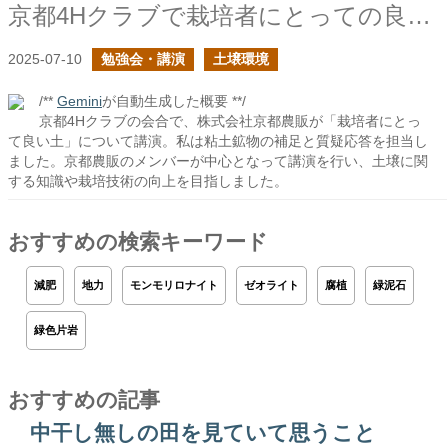
京都4Hクラブで栽培者にとっての良い土の話をしました
2025-07-10
勉強会・講演
土壌環境
/**
Gemini
が自動生成した概要 **/
京都4Hクラブの会合で、株式会社京都農販が「栽培者にとっ
て良い土」について講演。私は粘土鉱物の補足と質疑応答を担当し
ました。京都農販のメンバーが中心となって講演を行い、土壌に関
する知識や栽培技術の向上を目指しました。
おすすめの検索キーワード
減肥
地力
モンモリロナイト
ゼオライト
腐植
緑泥石
緑色片岩
おすすめの記事
中干し無しの田を見ていて思うこと