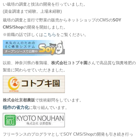
い栽培の調査と技法の開発を行っていました。
(資金調達まで経験。上場未経験)
栽培の調査と並行で野菜の販売からネットショップのCMSの
SOY
CMS/Shop
の開発を開始しました。
こちら
※前職の話で詳しくは
をご覧ください。
以前、神奈川県の養鶏場、
株式会社コトブキ園
さんで高品質な鶏糞堆肥の
製造に関わらせていただきました。
株式会社京都農販
で技術顧問をしています。
稲作の省力化
に取り組んでいます。
フリーランスのプログラマとしてSOY CMS/Shopの開発も引き続き行っ