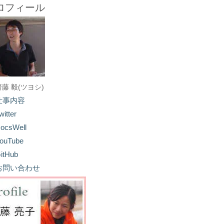
ロフィール
齋藤 毅(ツヨシ)
仕事内容
witter
ocsWell
ouTube
itHub
お問い合わせ