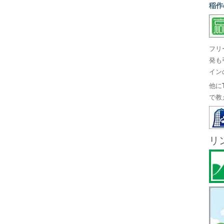
稲作
フリ
発も
イン
他に
で教
リ