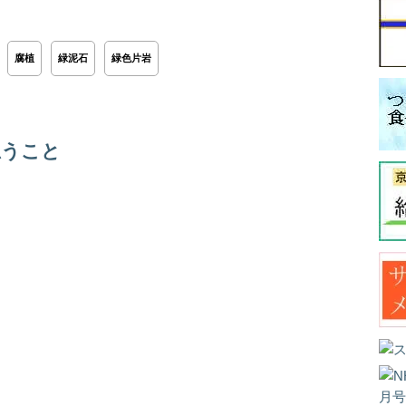
腐植
緑泥石
緑色片岩
思うこと