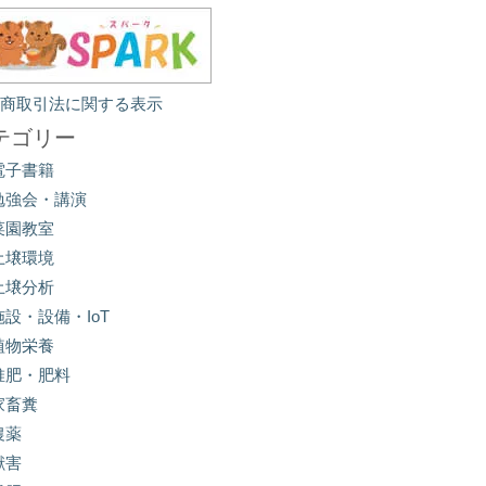
定商取引法に関する表示
テゴリー
電子書籍
勉強会・講演
菜園教室
土壌環境
土壌分析
施設・設備・IoT
植物栄養
堆肥・肥料
家畜糞
農薬
獣害