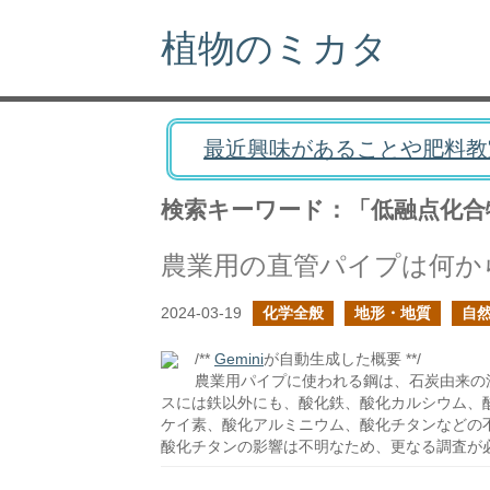
植物のミカタ
最近興味があることや肥料教
検索キーワード：「低融点化合
農業用の直管パイプは何か
2024-03-19
化学全般
地形・地質
自
/**
Gemini
が自動生成した概要 **/
農業用パイプに使われる鋼は、石炭由来の
スには鉄以外にも、酸化鉄、酸化カルシウム、
ケイ素、酸化アルミニウム、酸化チタンなどの
酸化チタンの影響は不明なため、更なる調査が