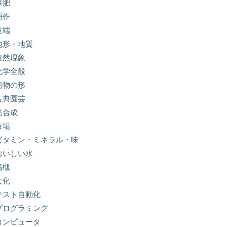
緑肥
稲作
道端
地形・地質
自然現象
化学全般
植物の形
古典園芸
光合成
市場
ビタミン・ミネラル・味
おいしい水
高槻
文化
テスト自動化
プログラミング
コンピュータ