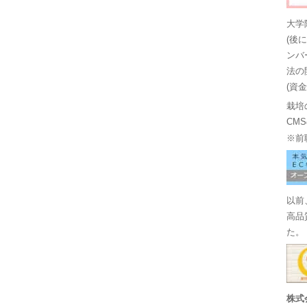
大学
(後
ンバ
法の
(資
栽培
CM
※前
以前
高品
た。
株式