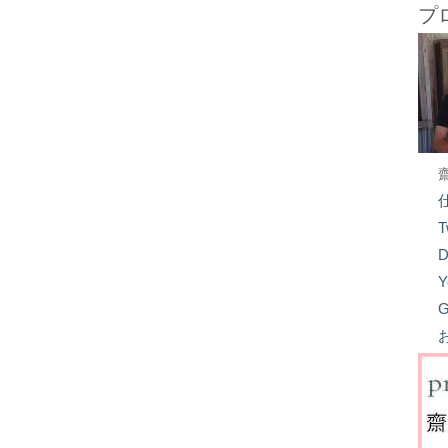
プ
T
D
Y
G