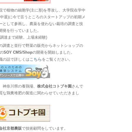
院で植物の細胞学(主に形)を専攻し、大学院在学中
に中退)に今で言うところのスタートアップの初期メ
ーとして参画し、農薬を使わない栽培の調査と技
開発を行っていました。
金調達まで経験。上場未経験)
の調査と並行で野菜の販売からネットショップの
Sの
SOY CMS/Shop
の開発を開始しました。
こちら
職の話で詳しくは
をご覧ください。
、神奈川県の養鶏場、
株式会社コトブキ園
さんで
質な鶏糞堆肥の製造に関わらせていただきまし
会社京都農販
で技術顧問をしています。