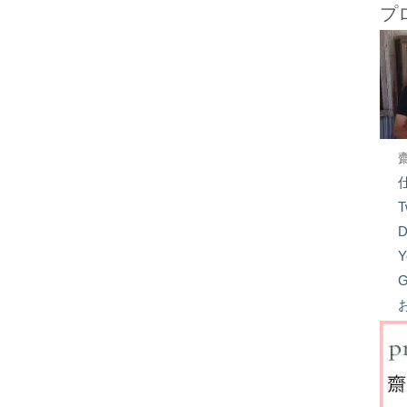
プ
T
D
Y
G