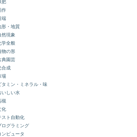
緑肥
稲作
道端
地形・地質
自然現象
化学全般
植物の形
古典園芸
光合成
市場
ビタミン・ミネラル・味
おいしい水
高槻
文化
テスト自動化
プログラミング
コンピュータ