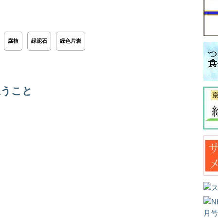
腐植
緑泥石
緑色片岩
思うこと