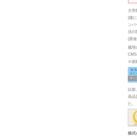
大学
(後
ンバ
法の
(資
栽培
CM
※前
以前
高品
た。
株式