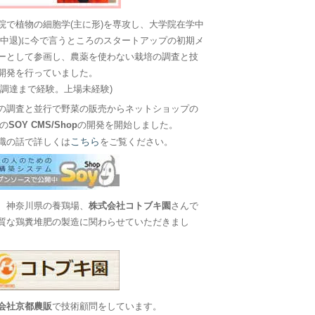
院で植物の細胞学(主に形)を専攻し、大学院在学中
に中退)に今で言うところのスタートアップの初期メ
ーとして参画し、農薬を使わない栽培の調査と技
開発を行っていました。
金調達まで経験。上場未経験)
の調査と並行で野菜の販売からネットショップの
Sの
SOY CMS/Shop
の開発を開始しました。
こちら
職の話で詳しくは
をご覧ください。
、神奈川県の養鶏場、
株式会社コトブキ園
さんで
質な鶏糞堆肥の製造に関わらせていただきまし
会社京都農販
で技術顧問をしています。