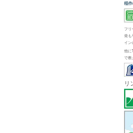
稲作
フリ
発も
イン
他に
で教
リ