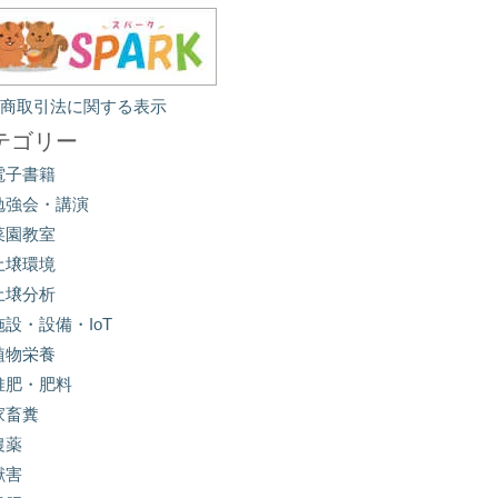
定商取引法に関する表示
テゴリー
電子書籍
勉強会・講演
菜園教室
土壌環境
土壌分析
施設・設備・IoT
植物栄養
堆肥・肥料
家畜糞
農薬
獣害