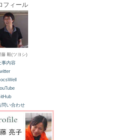
ロフィール
齋藤 毅(ツヨシ)
仕事内容
witter
ocsWell
ouTube
itHub
お問い合わせ