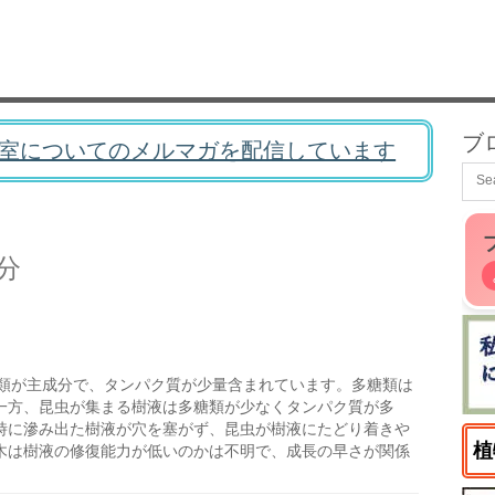
ブ
室についてのメルマガを配信しています
分
類が主成分で、タンパク質が少量含まれています。多糖類は
一方、昆虫が集まる樹液は多糖類が少なくタンパク質が多
時に滲み出た樹液が穴を塞がず、昆虫が樹液にたどり着きや
植
木は樹液の修復能力が低いのかは不明で、成長の早さが関係