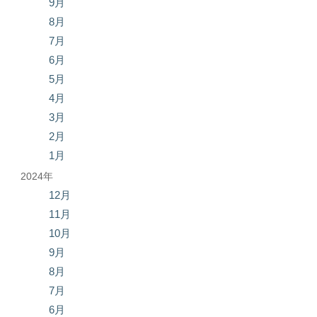
9月
8月
7月
6月
5月
4月
3月
2月
1月
2024年
12月
11月
10月
9月
8月
7月
6月