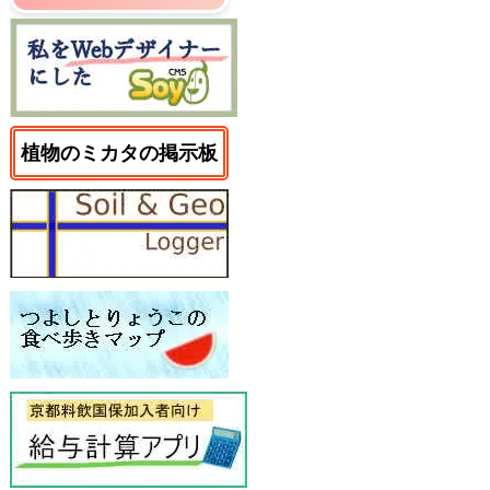
植物のミカタの掲示板