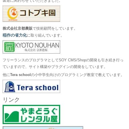
製造に関わらせていただきました。
株式会社京都農販
で技術顧問をしています。
稲作の省力化
に取り組んでいます。
フリーランスのプログラマとしてSOY CMS/Shopの開発も引き続き行っ
ていますので、サイト構築やプラグインの開発をしています。
他に
Tera school
の小中学生向けのプログラミング教室で教えています。
リンク