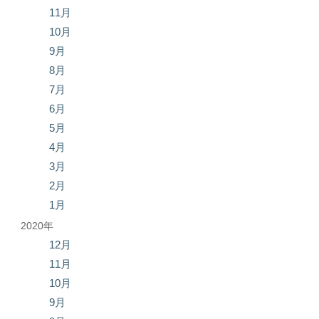
11月
10月
9月
8月
7月
6月
5月
4月
3月
2月
1月
2020年
12月
11月
10月
9月