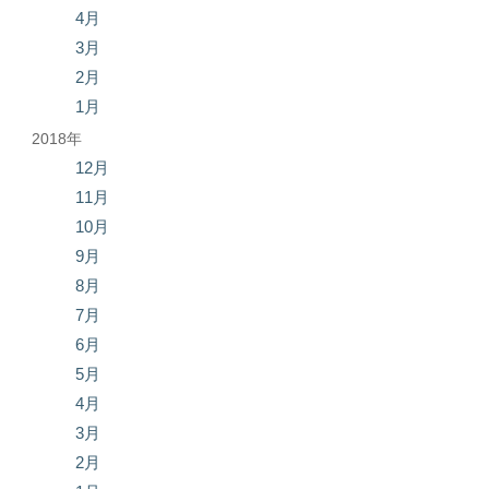
4月
3月
2月
1月
2018年
12月
11月
10月
9月
8月
7月
6月
5月
4月
3月
2月