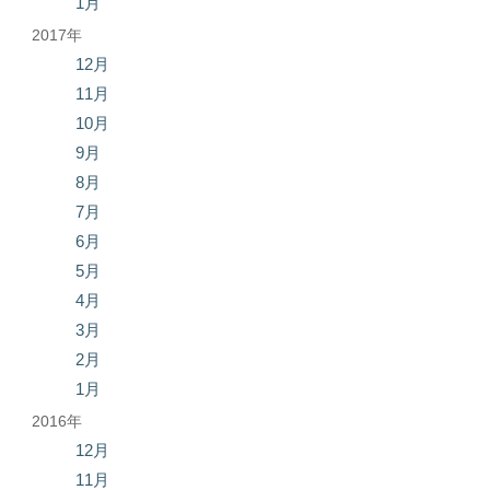
1月
2017年
12月
11月
10月
9月
8月
7月
6月
5月
4月
3月
2月
1月
2016年
12月
11月