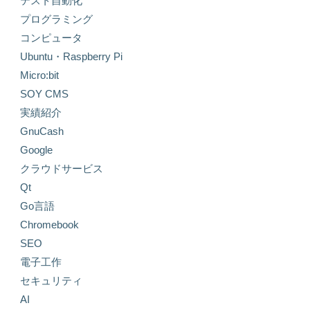
テスト自動化
プログラミング
コンピュータ
Ubuntu・Raspberry Pi
Micro:bit
SOY CMS
実績紹介
GnuCash
Google
クラウドサービス
Qt
Go言語
Chromebook
SEO
電子工作
セキュリティ
AI