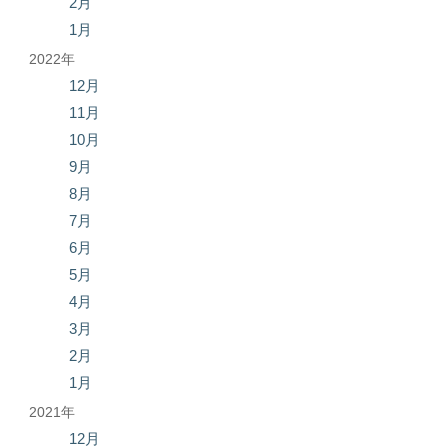
2月
1月
2022年
12月
11月
10月
9月
8月
7月
6月
5月
4月
3月
2月
1月
2021年
12月