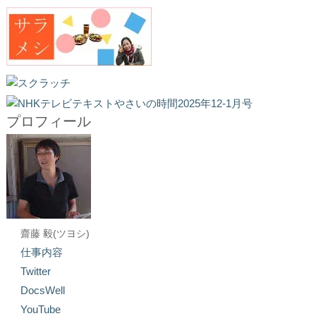
プロフィール
齋藤 毅(ツヨシ)
仕事内容
Twitter
DocsWell
YouTube