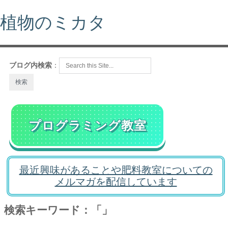
植物のミカタ
ブログ内検索
：
プログラミング教室
最近興味があることや肥料教室についての
メルマガを配信しています
検索キーワード：「」