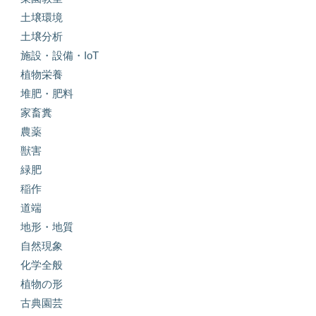
土壌環境
土壌分析
施設・設備・IoT
植物栄養
堆肥・肥料
家畜糞
農薬
獣害
緑肥
稲作
道端
地形・地質
自然現象
化学全般
植物の形
古典園芸