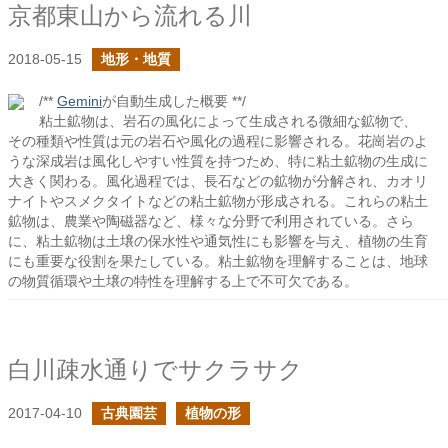
京都東山から流れる川
2018-05-15
地形・地質
/**
Gemini
が自動生成した概要 **/
粘土鉱物は、岩石の風化によって生成される微細な鉱物で、
その種類や性質は元の岩石や風化の過程に影響される。花崗岩のよ
うな深成岩は風化しやすい性質を持つため、特に粘土鉱物の生成に
大きく関わる。風化過程では、長石などの鉱物が分解され、カオリ
ナイトやスメクタイトなどの粘土鉱物が形成される。これらの粘土
鉱物は、農業や陶磁器など、様々な分野で利用されている。さら
に、粘土鉱物は土壌の保水性や通気性にも影響を与え、植物の生育
にも重要な役割を果たしている。粘土鉱物を理解することは、地球
の物質循環や土壌の特性を理解する上で不可欠である。
白川疎水通りでサクラサク
2017-04-10
古典園芸
植物の形