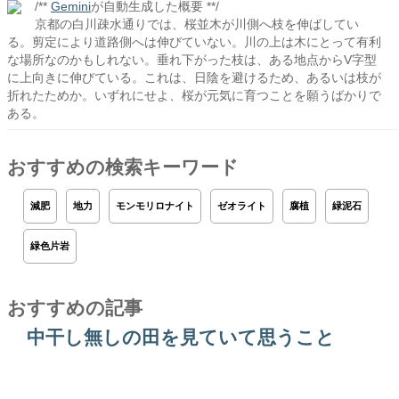
/**
Gemini
が自動生成した概要 **/
京都の白川疎水通りでは、桜並木が川側へ枝を伸ばしてい
る。剪定により道路側へは伸びていない。川の上は木にとって有利
な場所なのかもしれない。垂れ下がった枝は、ある地点からV字型
に上向きに伸びている。これは、日陰を避けるため、あるいは枝が
折れたためか。いずれにせよ、桜が元気に育つことを願うばかりで
ある。
おすすめの検索キーワード
減肥
地力
モンモリロナイト
ゼオライト
腐植
緑泥石
緑色片岩
おすすめの記事
中干し無しの田を見ていて思うこと