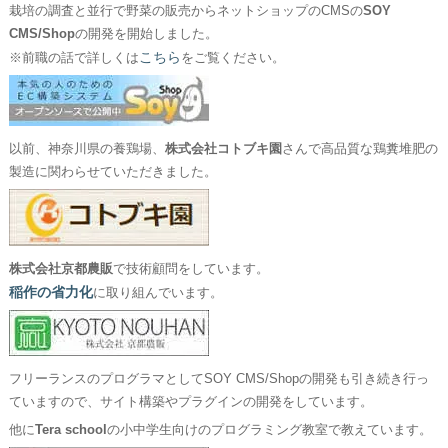
栽培の調査と並行で野菜の販売からネットショップのCMSの
SOY
CMS/Shop
の開発を開始しました。
こちら
※前職の話で詳しくは
をご覧ください。
以前、神奈川県の養鶏場、
株式会社コトブキ園
さんで高品質な鶏糞堆肥の
製造に関わらせていただきました。
株式会社京都農販
で技術顧問をしています。
稲作の省力化
に取り組んでいます。
フリーランスのプログラマとしてSOY CMS/Shopの開発も引き続き行っ
ていますので、サイト構築やプラグインの開発をしています。
他に
Tera school
の小中学生向けのプログラミング教室で教えています。