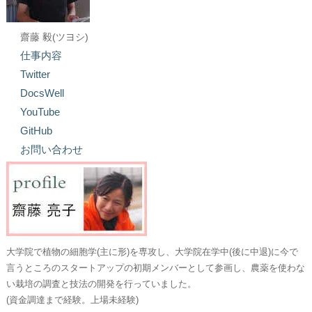
齋藤 毅(ツヨシ)
仕事内容
Twitter
DocsWell
YouTube
GitHub
お問い合わせ
大学院で植物の細胞学(主に形)を専攻し、大学院在学中(後に中退)に今で
言うところのスタートアップの初期メンバーとして参画し、農薬を使わな
い栽培の調査と技法の開発を行っていました。
(資金調達まで経験。上場未経験)