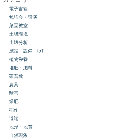
電子書籍
勉強会・講演
菜園教室
土壌環境
土壌分析
施設・設備・IoT
植物栄養
堆肥・肥料
家畜糞
農薬
獣害
緑肥
稲作
道端
地形・地質
自然現象