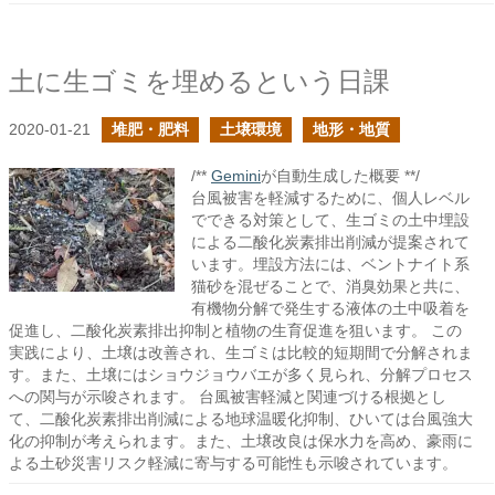
土に生ゴミを埋めるという日課
2020-01-21
堆肥・肥料
土壌環境
地形・地質
/**
Gemini
が自動生成した概要 **/
台風被害を軽減するために、個人レベル
でできる対策として、生ゴミの土中埋設
による二酸化炭素排出削減が提案されて
います。埋設方法には、ベントナイト系
猫砂を混ぜることで、消臭効果と共に、
有機物分解で発生する液体の土中吸着を
促進し、二酸化炭素排出抑制と植物の生育促進を狙います。 この
実践により、土壌は改善され、生ゴミは比較的短期間で分解されま
す。また、土壌にはショウジョウバエが多く見られ、分解プロセス
への関与が示唆されます。 台風被害軽減と関連づける根拠とし
て、二酸化炭素排出削減による地球温暖化抑制、ひいては台風強大
化の抑制が考えられます。また、土壌改良は保水力を高め、豪雨に
よる土砂災害リスク軽減に寄与する可能性も示唆されています。