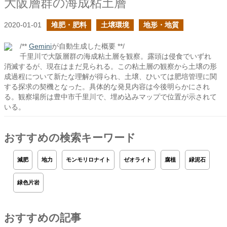
大阪層群の海成粘土層
2020-01-01
堆肥・肥料
土壌環境
地形・地質
/**
Gemini
が自動生成した概要 **/
千里川で大阪層群の海成粘土層を観察。露頭は侵食でいずれ
消滅するが、現在はまだ見られる。この粘土層の観察から土壌の形
成過程について新たな理解が得られ、土壌、ひいては肥培管理に関
する探求の契機となった。具体的な発見内容は今後明らかにされ
る。観察場所は豊中市千里川で、埋め込みマップで位置が示されて
いる。
おすすめの検索キーワード
減肥
地力
モンモリロナイト
ゼオライト
腐植
緑泥石
緑色片岩
おすすめの記事