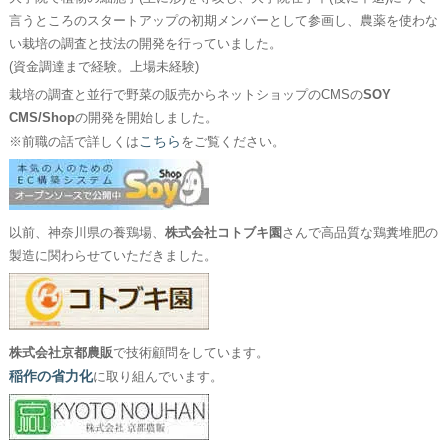
言うところのスタートアップの初期メンバーとして参画し、農薬を使わな
い栽培の調査と技法の開発を行っていました。
(資金調達まで経験。上場未経験)
栽培の調査と並行で野菜の販売からネットショップのCMSの
SOY
CMS/Shop
の開発を開始しました。
こちら
※前職の話で詳しくは
をご覧ください。
以前、神奈川県の養鶏場、
株式会社コトブキ園
さんで高品質な鶏糞堆肥の
製造に関わらせていただきました。
株式会社京都農販
で技術顧問をしています。
稲作の省力化
に取り組んでいます。