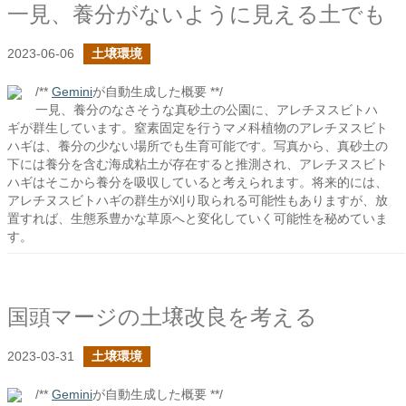
一見、養分がないように見える土でも
2023-06-06
土壌環境
/**
Gemini
が自動生成した概要 **/
一見、養分のなさそうな真砂土の公園に、アレチヌスビトハ
ギが群生しています。窒素固定を行うマメ科植物のアレチヌスビト
ハギは、養分の少ない場所でも生育可能です。写真から、真砂土の
下には養分を含む海成粘土が存在すると推測され、アレチヌスビト
ハギはそこから養分を吸収していると考えられます。将来的には、
アレチヌスビトハギの群生が刈り取られる可能性もありますが、放
置すれば、生態系豊かな草原へと変化していく可能性を秘めていま
す。
国頭マージの土壌改良を考える
2023-03-31
土壌環境
/**
Gemini
が自動生成した概要 **/