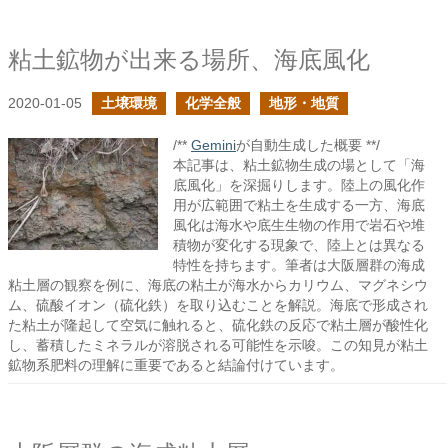
粘土鉱物が出来る場所、海底風化
2020-01-05
土壌環境
化学全般
地形・地質
/**
Gemini
が自動生成した概要 **/
本記事は、粘土鉱物生成の場として「海
底風化」を深掘りします。陸上の風化作
用が広範囲で粘土を生成する一方、海底
風化は海水や底生生物の作用で岩石や堆
積物が変化する現象で、陸上とは異なる
特性を持ちます。筆者は大阪層群の海成
粘土層の観察を例に、海底の粘土が海水からカリウム、マグネシウ
ム、硫酸イオン（硫化鉄）を取り込むことを解説。海底で形成され
た粘土が隆起して空気に触れると、硫化鉄の反応で粘土層が酸性化
し、蓄積したミネラルが溶脱される可能性を示唆。この知見が粘土
鉱物系肥料の理解に重要であると結論付けています。