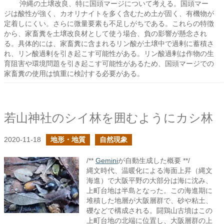
沖縄の土壌改良、特に国頭マージについて考える。国頭マー
ジは酸性が強く、カオリナイトを多く含むため土が固く、有機物が
定着しにくい。さらに微量要素も不足しがちである。これらの特徴
から、家畜糞を土壌改良材として使う場合、負の影響が懸念され
る。具体的には、家畜糞に含まれるリン酸が土壌中で過剰に蓄積さ
れ、リン酸過剰を引き起こす可能性がある。リン酸過剰は作物の生
育阻害や環境問題を引き起こす可能性があるため、国頭マージでの
家畜糞の使用は慎重に検討する必要がある。
若山神社のシイ林を囲むようにカシ林
2020-11-18
地形・地質
自然現象
/**
Gemini
が自動生成した概要 **/
縄文時代、温暖化による海面上昇（縄文
海進）で大阪平野の大部分は海に沈み、
上町台地は半島となった。この海進期に
堆積した地層が大阪層群で、砂や粘土、
礫などで構成される。闘鶏山古墳はこの
上町台地の北端に位置し、大阪層群の上