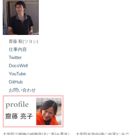
齋藤 毅(ツヨシ)
仕事内容
Twitter
DocsWell
YouTube
GitHub
お問い合わせ
大学院で植物の細胞学(主に形)を専攻し、大学院在学中(後に中退)に今で