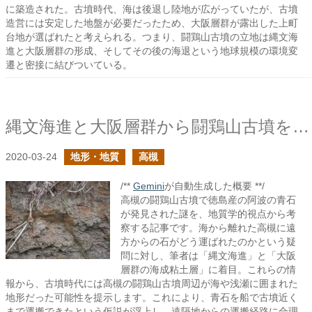
に築造された。古墳時代、海は後退し陸地が広がっていたが、古墳
造営には安定した地盤が必要だったため、大阪層群が露出した上町
台地が選ばれたと考えられる。つまり、闘鶏山古墳の立地は縄文海
進と大阪層群の形成、そしてその後の海退という地球規模の環境変
遷と密接に結びついている。
縄文海進と大阪層群から闘鶏山古墳を考えてみる
2020-03-24
地形・地質
高槻
/**
Gemini
が自動生成した概要 **/
高槻の闘鶏山古墳で徳島産の阿波の青石
が発見された謎を、地質学的視点から考
察する記事です。海から離れた高槻に遠
方からの石がどう運ばれたのかという疑
問に対し、筆者は「縄文海進」と「大阪
層群の海成粘土層」に着目。これらの情
報から、古墳時代には高槻の闘鶏山古墳周辺が海や浅瀬に囲まれた
地形だった可能性を提示します。これにより、青石を船で古墳近く
まで運搬できたという仮説が浮上し、遠隔地からの運搬経路に合理