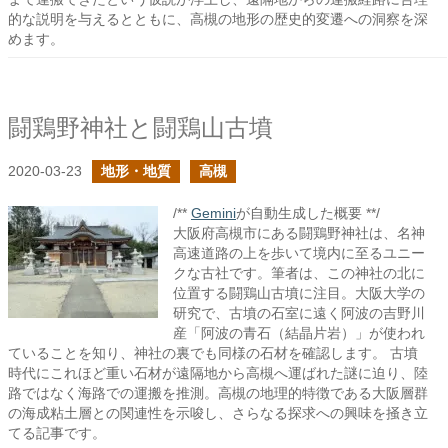
的な説明を与えるとともに、高槻の地形の歴史的変遷への洞察を深
めます。
闘鶏野神社と闘鶏山古墳
2020-03-23
地形・地質
高槻
/**
Gemini
が自動生成した概要 **/
大阪府高槻市にある闘鶏野神社は、名神
高速道路の上を歩いて境内に至るユニー
クな古社です。筆者は、この神社の北に
位置する闘鶏山古墳に注目。大阪大学の
研究で、古墳の石室に遠く阿波の吉野川
産「阿波の青石（結晶片岩）」が使われ
ていることを知り、神社の裏でも同様の石材を確認します。 古墳
時代にこれほど重い石材が遠隔地から高槻へ運ばれた謎に迫り、陸
路ではなく海路での運搬を推測。高槻の地理的特徴である大阪層群
の海成粘土層との関連性を示唆し、さらなる探求への興味を掻き立
てる記事です。