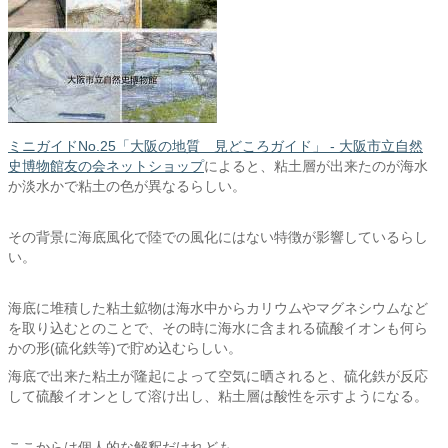
ミニガイドNo.25「大阪の地質 見どころガイド」 - 大阪市立自然
史博物館友の会ネットショップ
によると、粘土層が出来たのが海水
か淡水かで粘土の色が異なるらしい。
その背景に海底風化で陸での風化にはない特徴が影響しているらし
い。
海底に堆積した粘土鉱物は海水中からカリウムやマグネシウムなど
を取り込むとのことで、その時に海水に含まれる硫酸イオンも何ら
かの形(硫化鉄等)で貯め込むらしい。
海底で出来た粘土が隆起によって空気に晒されると、硫化鉄が反応
して硫酸イオンとして溶け出し、粘土層は酸性を示すようになる。
ここからは個人的な解釈だけれども、