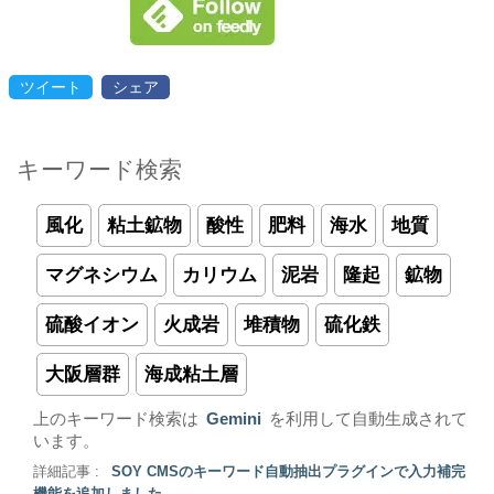
ツイート
シェア
キーワード検索
風化
粘土鉱物
酸性
肥料
海水
地質
マグネシウム
カリウム
泥岩
隆起
鉱物
硫酸イオン
火成岩
堆積物
硫化鉄
大阪層群
海成粘土層
上のキーワード検索は
Gemini
を利用して自動生成されて
います。
詳細記事 :
SOY CMSのキーワード自動抽出プラグインで入力補完