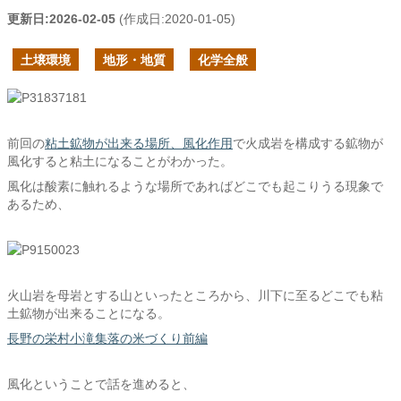
更新日:
2026-02-05
(作成日:
2020-01-05
)
土壌環境
地形・地質
化学全般
前回の
粘土鉱物が出来る場所、風化作用
で火成岩を構成する鉱物が
風化すると粘土になることがわかった。
風化は酸素に触れるような場所であればどこでも起こりうる現象で
あるため、
火山岩を母岩とする山といったところから、川下に至るどこでも粘
土鉱物が出来ることになる。
長野の栄村小滝集落の米づくり前編
風化ということで話を進めると、