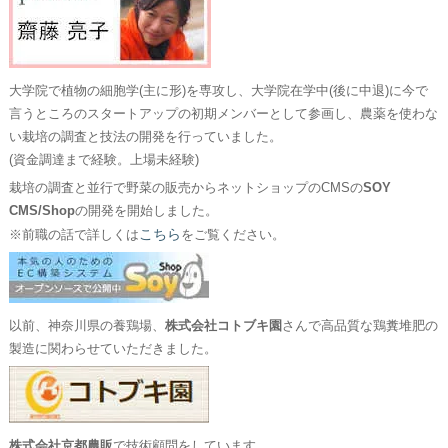
大学院で植物の細胞学(主に形)を専攻し、大学院在学中(後に中退)に今で
言うところのスタートアップの初期メンバーとして参画し、農薬を使わな
い栽培の調査と技法の開発を行っていました。
(資金調達まで経験。上場未経験)
栽培の調査と並行で野菜の販売からネットショップのCMSの
SOY
CMS/Shop
の開発を開始しました。
こちら
※前職の話で詳しくは
をご覧ください。
以前、神奈川県の養鶏場、
株式会社コトブキ園
さんで高品質な鶏糞堆肥の
製造に関わらせていただきました。
株式会社京都農販
で技術顧問をしています。