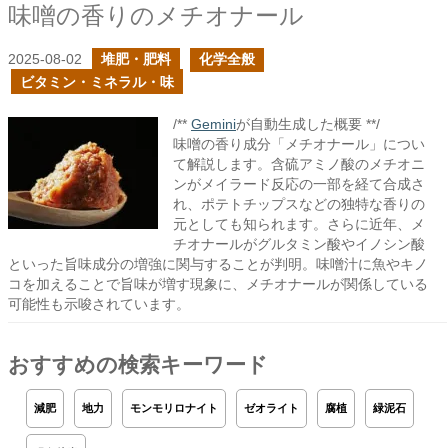
味噌の香りのメチオナール
2025-08-02
堆肥・肥料
化学全般
ビタミン・ミネラル・味
/**
Gemini
が自動生成した概要 **/
味噌の香り成分「メチオナール」につい
て解説します。含硫アミノ酸のメチオニ
ンがメイラード反応の一部を経て合成さ
れ、ポテトチップスなどの独特な香りの
元としても知られます。さらに近年、メ
チオナールがグルタミン酸やイノシン酸
といった旨味成分の増強に関与することが判明。味噌汁に魚やキノ
コを加えることで旨味が増す現象に、メチオナールが関係している
可能性も示唆されています。
おすすめの検索キーワード
減肥
地力
モンモリロナイト
ゼオライト
腐植
緑泥石