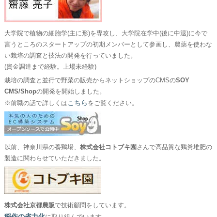
大学院で植物の細胞学(主に形)を専攻し、大学院在学中(後に中退)に今で
言うところのスタートアップの初期メンバーとして参画し、農薬を使わな
い栽培の調査と技法の開発を行っていました。
(資金調達まで経験。上場未経験)
栽培の調査と並行で野菜の販売からネットショップのCMSの
SOY
CMS/Shop
の開発を開始しました。
こちら
※前職の話で詳しくは
をご覧ください。
以前、神奈川県の養鶏場、
株式会社コトブキ園
さんで高品質な鶏糞堆肥の
製造に関わらせていただきました。
株式会社京都農販
で技術顧問をしています。
稲作の省力化