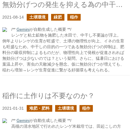
無効分げつの発生を抑える為の中干しは必要なのか？
2021-08-14
土壌環境
緑肥
稲作
/**
Gemini
が自動生成した概要 **/
レンゲと粘土鉱物を施肥した水田で、中干し不要論が浮上。
例年よりレンゲの生育が旺盛で、土壌の物理性が向上、イネの生育
も旺盛なため。中干しの目的の一つである無効分げつの抑制は、肥
料分の吸収抑制によるものだが、物理性向上で発根が促進されれば
無効分げつは少ないのでは？という疑問。さらに、猛暑日における
葉温上昇や、害虫の天敵減少を懸念。仮に無効分げつが増えても、
稲わら増加→レンゲ生育促進に繋がる好循環も考えられる。
稲作に土作りは不要なのか？
2021-01-31
堆肥・肥料
土壌環境
稲作
/**
Gemini
が自動生成した概要 **/
高槻の清水地区で行われたレンゲ米栽培では、田起こしの方