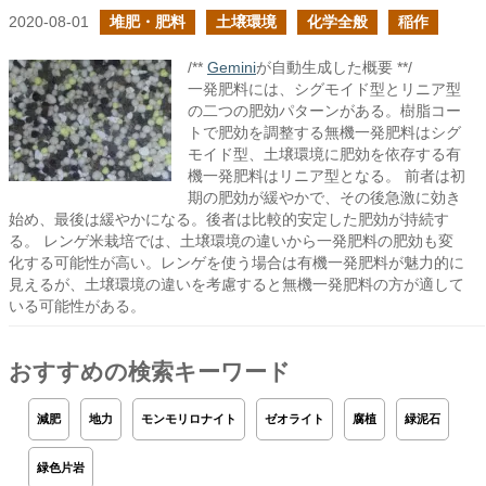
2020-08-01
堆肥・肥料
土壌環境
化学全般
稲作
/**
Gemini
が自動生成した概要 **/
一発肥料には、シグモイド型とリニア型
の二つの肥効パターンがある。樹脂コー
トで肥効を調整する無機一発肥料はシグ
モイド型、土壌環境に肥効を依存する有
機一発肥料はリニア型となる。 前者は初
期の肥効が緩やかで、その後急激に効き
始め、最後は緩やかになる。後者は比較的安定した肥効が持続す
る。 レンゲ米栽培では、土壌環境の違いから一発肥料の肥効も変
化する可能性が高い。レンゲを使う場合は有機一発肥料が魅力的に
見えるが、土壌環境の違いを考慮すると無機一発肥料の方が適して
いる可能性がある。
おすすめの検索キーワード
減肥
地力
モンモリロナイト
ゼオライト
腐植
緑泥石
緑色片岩