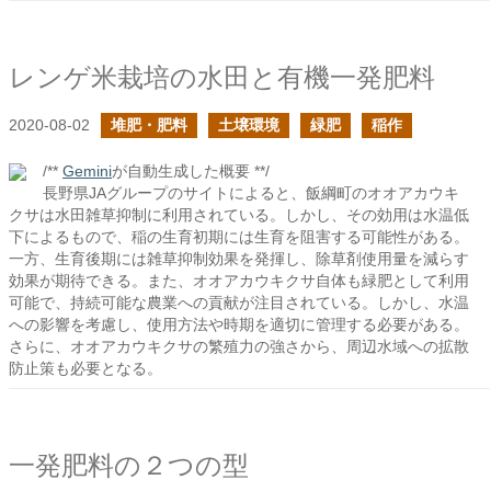
レンゲ米栽培の水田と有機一発肥料
2020-08-02
堆肥・肥料
土壌環境
緑肥
稲作
/**
Gemini
が自動生成した概要 **/
長野県JAグループのサイトによると、飯綱町のオオアカウキ
クサは水田雑草抑制に利用されている。しかし、その効用は水温低
下によるもので、稲の生育初期には生育を阻害する可能性がある。
一方、生育後期には雑草抑制効果を発揮し、除草剤使用量を減らす
効果が期待できる。また、オオアカウキクサ自体も緑肥として利用
可能で、持続可能な農業への貢献が注目されている。しかし、水温
への影響を考慮し、使用方法や時期を適切に管理する必要がある。
さらに、オオアカウキクサの繁殖力の強さから、周辺水域への拡散
防止策も必要となる。
一発肥料の２つの型