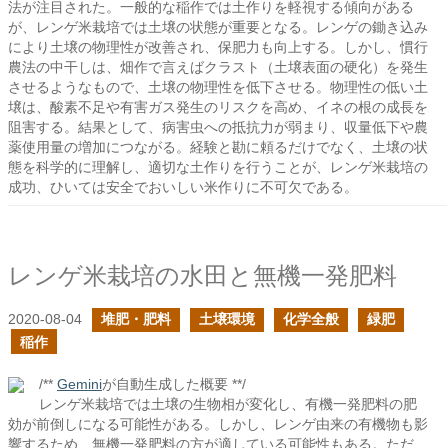
法が注目された。一般的な稲作では土作りを軽視する傾向がある
が、レンゲ米栽培では土壌の状態が重要となる。レンゲの鋤き込み
により土壌の物理性が改善され、保肥力も向上する。しかし、慣行
農法の中干しは、畑作で言えばクラスト（土壌表面の硬化）を発生
させるようなもので、土壌の物理性を低下させる。物理性の低い土
壌は、酸素不足や有害ガス発生のリスクを高め、イネの根の成長を
阻害する。結果として、病害虫への抵抗力が弱まり、収量低下や農
薬使用量の増加につながる。経験と勘に頼るだけでなく、土壌の状
態を科学的に理解し、適切な土作りを行うことが、レンゲ米栽培の
成功、ひいては安全でおいしい米作りに不可欠である。
レンゲ米栽培の水田と無機一発肥料
2020-08-04
堆肥・肥料
土壌環境
化学全般
緑肥
稲作
/**
Gemini
が自動生成した概要 **/
レンゲ米栽培では土壌の生物相が変化し、有機一発肥料の肥
効が前倒しになる可能性がある。しかし、レンゲ由来の有機物も影
響するため、無機一発肥料の方が適している可能性もある。ただ