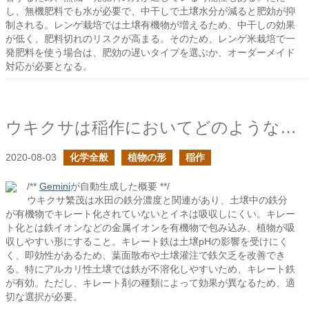
し、無機肥料でも水が必要で、中干しで土壌水分が減ると肥効が抑
制される。レンゲ栽培では土壌有機物が増えるため、中干しの効果
が低く、肥料切れのリスクが高まる。そのため、レンゲ米栽培で一
発肥料を使う場合は、肥効の遅いタイプを選ぶか、オーダーメイド
対応が必要となる。
ウキクサは稲作においてどのような影響を与えるのか？
2020-08-03
化学全般
植物の形
稲作
/**
Gemini
が自動生成した概要 **/
ウキクサ繁茂は水田の鉄分濃度と関連があり、土壌中の鉄分
が有機物でキレート化されていないとイネは吸収しにくい。キレー
ト化とは鉄イオンなどの金属イオンを有機物で包み込み、植物が吸
収しやすい形にすること。キレート鉄は土壌pHの影響を受けにく
く、即効性があるため、葉面散布や土壌灌注で鉄欠乏を改善でき
る。特にアルカリ性土壌では鉄が不溶化しやすいため、キレート鉄
が有効。ただし、キレート剤の種類によって効果が異なるため、適
切な選択が必要。