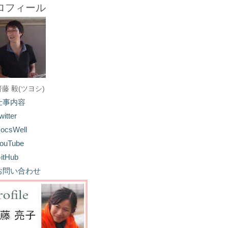
ロフィール
齋藤 毅(ツヨシ)
仕事内容
witter
ocsWell
ouTube
itHub
お問い合わせ