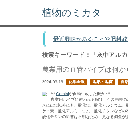
植物のミカタ
最近興味があることや肥料教
検索キーワード：「灰中アルカ
農業用の直管パイプは何か
2024-03-19
化学全般
地形・地質
自
/**
Gemini
が自動生成した概要 **/
農業用パイプに使われる鋼は、石炭由来の
スには鉄以外にも、酸化鉄、酸化カルシウム、
ケイ素、酸化アルミニウム、酸化チタンなどの
酸化チタンの影響は不明なため、更なる調査が