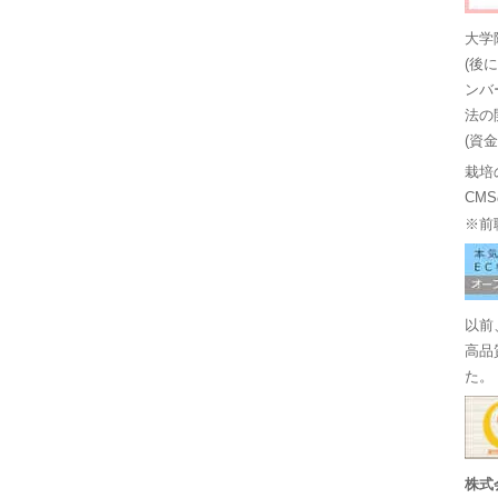
大学
(後
ンバ
法の
(資
栽培
CM
※前
以前
高品
た。
株式