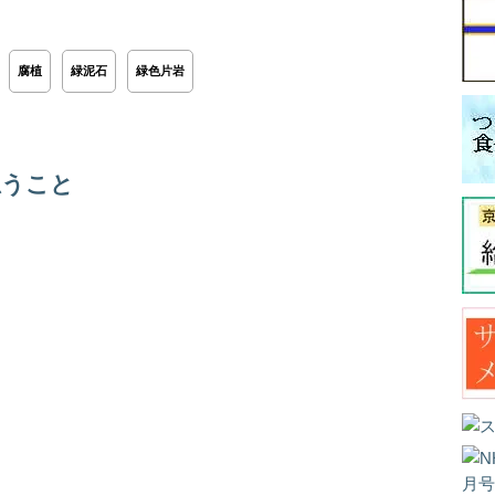
腐植
緑泥石
緑色片岩
思うこと