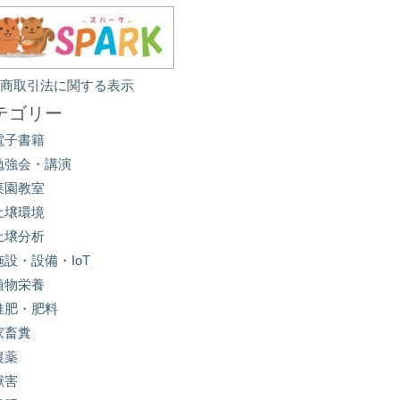
定商取引法に関する表示
テゴリー
電子書籍
勉強会・講演
菜園教室
土壌環境
土壌分析
施設・設備・IoT
植物栄養
堆肥・肥料
家畜糞
農薬
獣害