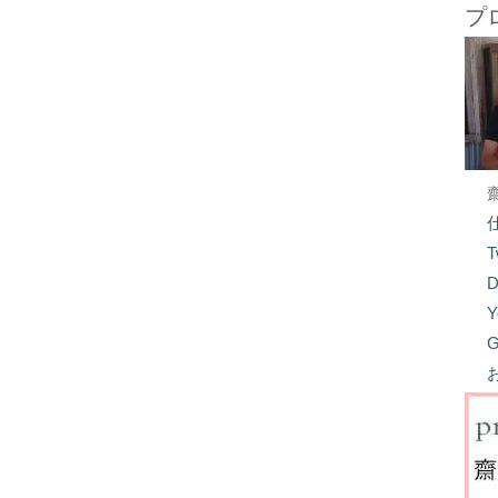
プ
T
D
Y
G