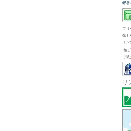
稲作
フリ
発も
イン
他に
で教
リ