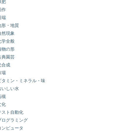
緑肥
稲作
道端
地形・地質
自然現象
化学全般
植物の形
古典園芸
光合成
市場
ビタミン・ミネラル・味
おいしい水
高槻
文化
テスト自動化
プログラミング
コンピュータ