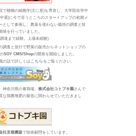
院で植物の細胞学(主に形)を専攻し、大学院在学中
に中退)に今で言うところのスタートアップの初期メ
ーとして参画し、農薬を使わない栽培の調査と技
開発を行っていました。
金調達まで経験。上場未経験)
の調査と並行で野菜の販売からネットショップの
Sの
SOY CMS/Shop
の開発を開始しました。
こちら
職の話で詳しくは
をご覧ください。
、神奈川県の養鶏場、
株式会社コトブキ園
さんで
質な鶏糞堆肥の製造に関わらせていただきまし
会社京都農販
で技術顧問をしています。