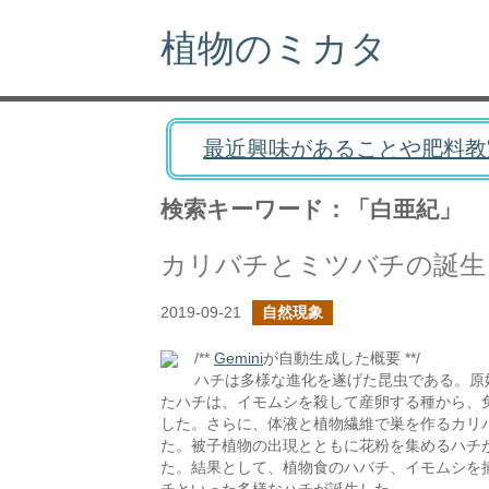
植物のミカタ
最近興味があることや肥料教
検索キーワード：「白亜紀」
カリバチとミツバチの誕生
2019-09-21
自然現象
/**
Gemini
が自動生成した概要 **/
ハチは多様な進化を遂げた昆虫である。原
たハチは、イモムシを殺して産卵する種から、
した。さらに、体液と植物繊維で巣を作るカリ
た。被子植物の出現とともに花粉を集めるハチ
た。結果として、植物食のハバチ、イモムシを