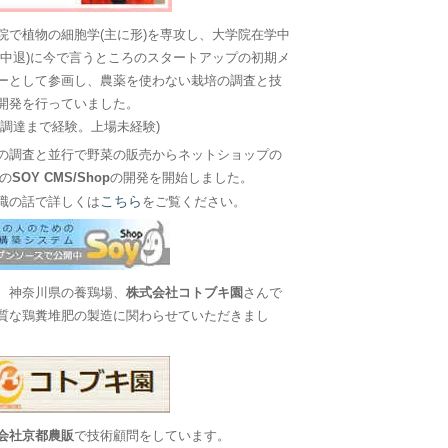
院で植物の細胞学(主に形)を専攻し、大学院在学中
に中退)に今で言うところのスタートアップの初期メ
ーとして参画し、農薬を使わない栽培の調査と技
開発を行っていました。
金調達まで経験。上場未経験)
の調査と並行で野菜の販売からネットショップの
Sの
SOY CMS/Shop
の開発を開始しました。
こちら
職の話で詳しくは
をご覧ください。
、神奈川県の養鶏場、
株式会社コトブキ園
さんで
質な鶏糞堆肥の製造に関わらせていただきまし
会社京都農販
で技術顧問をしています。