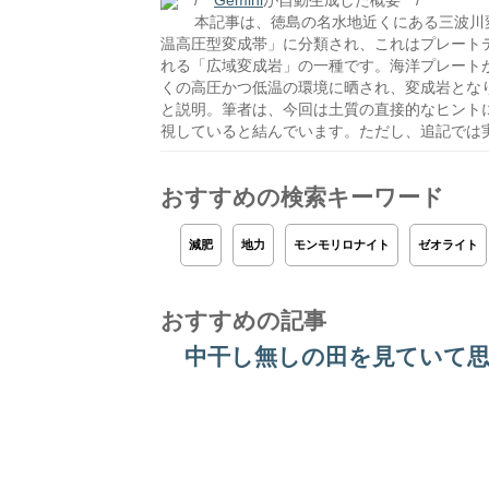
/**
Gemini
が自動生成した概要 **/
本記事は、徳島の名水地近くにある三波川
温高圧型変成帯」に分類され、これはプレート
れる「広域変成岩」の一種です。海洋プレート
くの高圧かつ低温の環境に晒され、変成岩とな
と説明。筆者は、今回は土質の直接的なヒント
視していると結んでいます。ただし、追記では
おすすめの検索キーワード
減肥
地力
モンモリロナイト
ゼオライト
おすすめの記事
中干し無しの田を見ていて