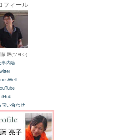
ロフィール
齋藤 毅(ツヨシ)
仕事内容
witter
ocsWell
ouTube
itHub
お問い合わせ