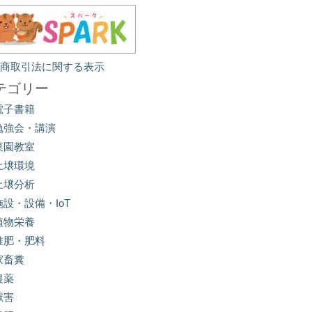
定商取引法に関する表示
テゴリー
電子書籍
勉強会・講演
菜園教室
土壌環境
土壌分析
施設・設備・IoT
植物栄養
堆肥・肥料
家畜糞
農薬
獣害