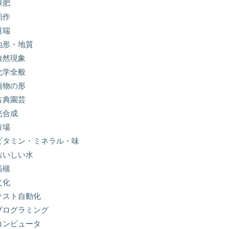
緑肥
稲作
道端
地形・地質
自然現象
化学全般
植物の形
古典園芸
光合成
市場
ビタミン・ミネラル・味
おいしい水
高槻
文化
テスト自動化
プログラミング
コンピュータ