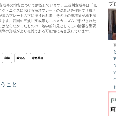
プ
変成帯の地質について解説しています。三波川変成帯は「低
テクトニクスにおける海洋プレートの沈み込み作用で形成さ
が陸のプレートの下に潜り込む際、その上の堆積物が地下深
ります。四国の三波川変成帯もこのメカニズムで形成された
にはならなかったものの、地学的知見としてこの情報を重要
実際の形成がより複雑である可能性にも言及しています。
腐植
緑泥石
緑色片岩
T
D
Y
G
思うこと