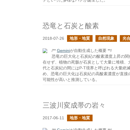
チといった多様なハチが誕生した。
恐竜と石炭と酸素
2018-07-26
地形・地質
自然現象
光
/**
Gemini
が自動生成した概要 **/
恐竜の巨大化と石炭紀の酸素濃度上昇の関
在せず、植物の死骸が石炭として大量に堆積、
代と石炭紀の間にはP-T境界と呼ばれる大量絶
め、恐竜の巨大化は石炭紀の高酸素濃度が直接
可能性が高いと推測している。
三波川変成帯の岩々
2017-06-11
地形・地質