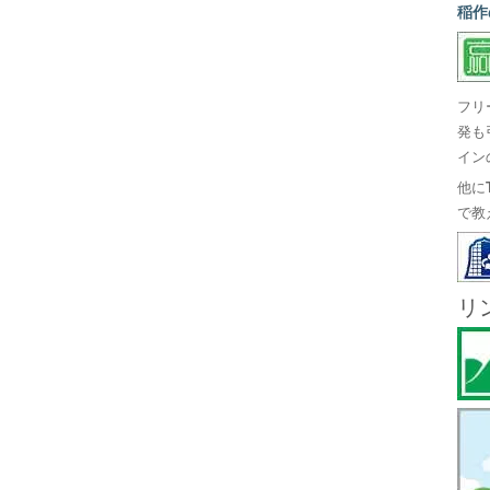
稲作
フリ
発も
イン
他に
で教
リ