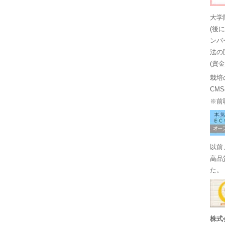
大学
(後
ンバ
法の
(資
栽培
CM
※前
以前
高品
た。
株式