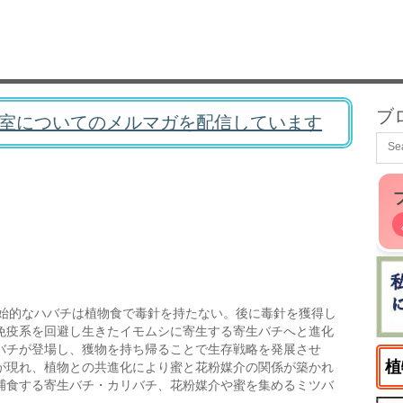
ブ
室についてのメルマガを配信しています
始的なハバチは植物食で毒針を持たない。後に毒針を獲得し
免疫系を回避し生きたイモムシに寄生する寄生バチへと進化
バチが登場し、獲物を持ち帰ることで生存戦略を発展させ
植
が現れ、植物との共進化により蜜と花粉媒介の関係が築かれ
捕食する寄生バチ・カリバチ、花粉媒介や蜜を集めるミツバ