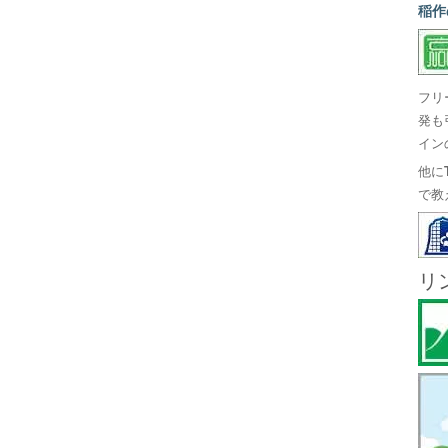
稲作
フリ
発も
イン
他に
で教
リ