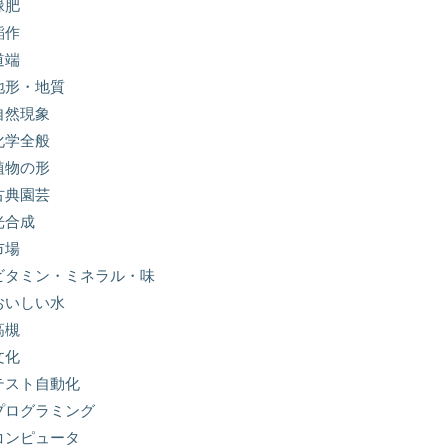
緑肥
稲作
道端
地形・地質
自然現象
化学全般
植物の形
古典園芸
光合成
市場
ビタミン・ミネラル・味
おいしい水
高槻
文化
テスト自動化
プログラミング
コンピュータ