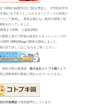
院で植物の細胞学(主に形)を専攻し、大学院在学中
に中退)に今で言うところのスタートアップの初期メ
ーとして参画し、農薬を使わない栽培の調査と技
開発を行っていました。
金調達まで経験。上場未経験)
の調査と並行で野菜の販売からネットショップの
Sの
SOY CMS/Shop
の開発を開始しました。
こちら
職の話で詳しくは
をご覧ください。
、神奈川県の養鶏場、
株式会社コトブキ園
さんで
質な鶏糞堆肥の製造に関わらせていただきまし
会社京都農販
で技術顧問をしています。