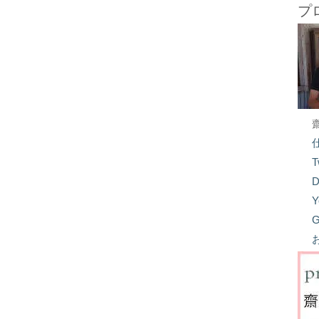
プ
T
D
Y
G