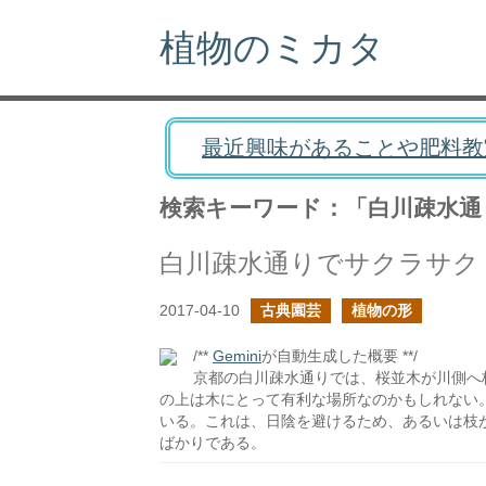
植物のミカタ
最近興味があることや肥料教
検索キーワード：「白川疎水通
白川疎水通りでサクラサク
2017-04-10
古典園芸
植物の形
/**
Gemini
が自動生成した概要 **/
京都の白川疎水通りでは、桜並木が川側へ
の上は木にとって有利な場所なのかもしれない
いる。これは、日陰を避けるため、あるいは枝
ばかりである。