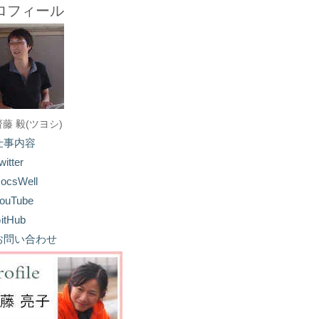
ロフィール
齋藤 毅(ツヨシ)
仕事内容
witter
ocsWell
ouTube
itHub
お問い合わせ