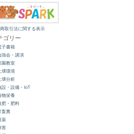
定商取引法に関する表示
テゴリー
電子書籍
勉強会・講演
菜園教室
土壌環境
土壌分析
施設・設備・IoT
植物栄養
堆肥・肥料
家畜糞
農薬
獣害