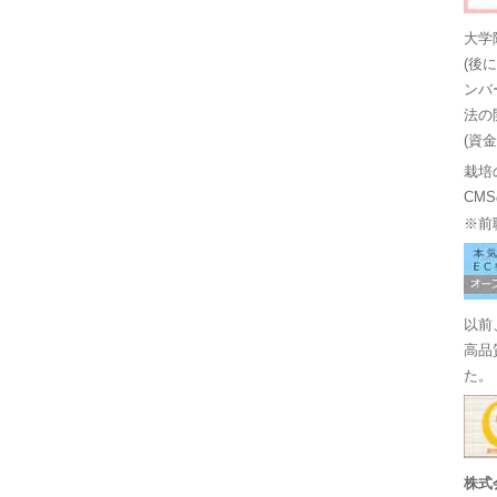
大学
(後
ンバ
法の
(資
栽培
CM
※前
以前
高品
た。
株式