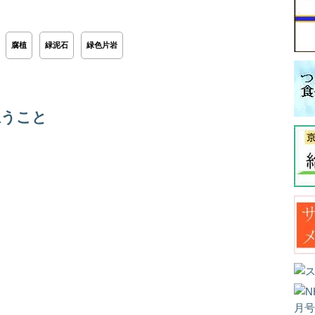
腐植
緑泥石
緑色片岩
思うこと