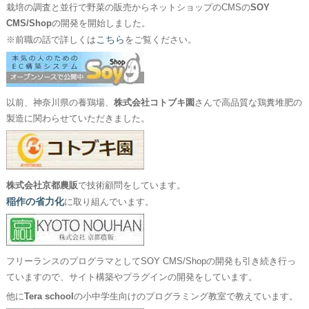
栽培の調査と並行で野菜の販売からネットショップのCMSの
SOY
CMS/Shop
の開発を開始しました。
こちら
※前職の話で詳しくは
をご覧ください。
以前、神奈川県の養鶏場、
株式会社コトブキ園
さんで高品質な鶏糞堆肥の
製造に関わらせていただきました。
株式会社京都農販
で技術顧問をしています。
稲作の省力化
に取り組んでいます。
フリーランスのプログラマとしてSOY CMS/Shopの開発も引き続き行っ
ていますので、サイト構築やプラグインの開発をしています。
他に
Tera school
の小中学生向けのプログラミング教室で教えています。