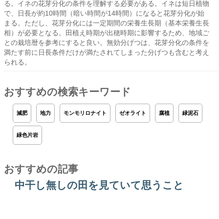
る。イネの花芽分化の条件を理解する必要がある。イネは短日植物
で、日長が約10時間（暗い時間が14時間）になると花芽分化が始
まる。ただし、花芽分化には一定期間の栄養生長期（基本栄養生長
相）が必要となる。田植え時期が出穂時期に影響するため、地域ご
との栽培暦を参考にすると良い。無効分げつは、花芽分化の条件を
満たす前に日長条件だけが満たされてしまった分げつも含むと考え
られる。
おすすめの検索キーワード
減肥
地力
モンモリロナイト
ゼオライト
腐植
緑泥石
緑色片岩
おすすめの記事
中干し無しの田を見ていて思うこと