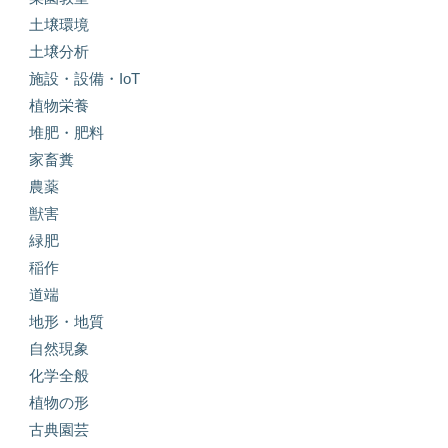
土壌環境
土壌分析
施設・設備・IoT
植物栄養
堆肥・肥料
家畜糞
農薬
獣害
緑肥
稲作
道端
地形・地質
自然現象
化学全般
植物の形
古典園芸