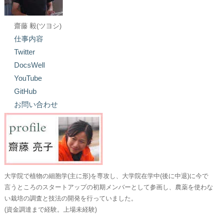
齋藤 毅(ツヨシ)
仕事内容
Twitter
DocsWell
YouTube
GitHub
お問い合わせ
大学院で植物の細胞学(主に形)を専攻し、大学院在学中(後に中退)に今で
言うところのスタートアップの初期メンバーとして参画し、農薬を使わな
い栽培の調査と技法の開発を行っていました。
(資金調達まで経験。上場未経験)