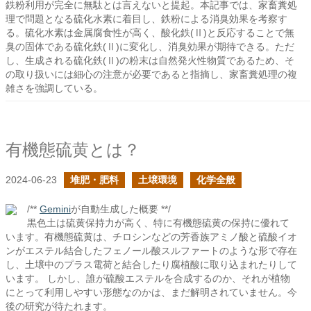
鉄粉利用が完全に無駄とは言えないと提起。本記事では、家畜糞処
理で問題となる硫化水素に着目し、鉄粉による消臭効果を考察す
る。硫化水素は金属腐食性が高く、酸化鉄(Ⅱ)と反応することで無
臭の固体である硫化鉄(Ⅱ)に変化し、消臭効果が期待できる。ただ
し、生成される硫化鉄(Ⅱ)の粉末は自然発火性物質であるため、そ
の取り扱いには細心の注意が必要であると指摘し、家畜糞処理の複
雑さを強調している。
有機態硫黄とは？
2024-06-23
堆肥・肥料
土壌環境
化学全般
/**
Gemini
が自動生成した概要 **/
黒色土は硫黄保持力が高く、特に有機態硫黄の保持に優れて
います。有機態硫黄は、チロシンなどの芳香族アミノ酸と硫酸イオ
ンがエステル結合したフェノール酸スルファートのような形で存在
し、土壌中のプラス電荷と結合したり腐植酸に取り込まれたりして
います。 しかし、誰が硫酸エステルを合成するのか、それが植物
にとって利用しやすい形態なのかは、まだ解明されていません。今
後の研究が待たれます。