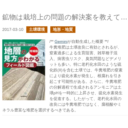
鉱物は栽培上の問題の解決案を教えてくれる
2017-03-10
土壌環境
地形・地質
/**
Gemini
が自動生成した概要 **/
牛糞堆肥は土壌改良に有効とされるが、
窒素過多による生育阻害、雑草種子混
入、病害虫リスク、臭気問題などデメリ
ットも多い。特に老朽化水田のような硫
化鉄(II)を含む土壌では、牛糞堆肥の窒素
により硫化水素が発生し、根腐れを引き
起こす可能性がある。さらに、牛糞堆肥
の分解過程で生成されるアンモニアは土
壌pHを一時的に上昇させ、硫化水素発生
を促進する。したがって、老朽化水田の
改良には牛糞堆肥ではなく、腐植酸やミ
ネラル豊富な堆肥を選択するべきである。