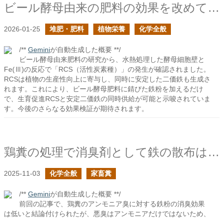
ビール酵母由来の肥料の効果を改めて考えてみたの続き
2026-01-25
堆肥・肥料
植物栄養
化学全般
/**
Gemini
が自動生成した概要 **/
ビール酵母由来肥料の研究から、水熱処理した酵母細胞壁と
Fe(Ⅲ)の反応で「RCS（活性炭素種）」の発生が確認されました。
RCSは植物の生産性向上に寄与し、同時に安定した二価鉄も生成さ
れます。これにより、ビール酵母肥料に錆びた鉄粉を加えるだけ
で、生育促進RCSと安定二価鉄の同時供給が可能と示唆されていま
す。今後のさらなる効果検証が期待されます。
鶏糞の処理で消臭剤として鉄の散布は有効か？の続き
2025-11-03
化学全般
家畜糞
/**
Gemini
が自動生成した概要 **/
前回の記事で、鶏糞のアンモニア臭に対する鉄粉の消臭効果
は低いと結論付けられたが、悪臭はアンモニアだけではないため、