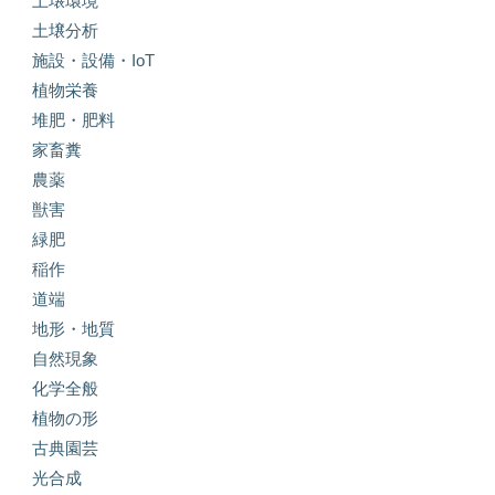
土壌環境
土壌分析
施設・設備・IoT
植物栄養
堆肥・肥料
家畜糞
農薬
獣害
緑肥
稲作
道端
地形・地質
自然現象
化学全般
植物の形
古典園芸
光合成