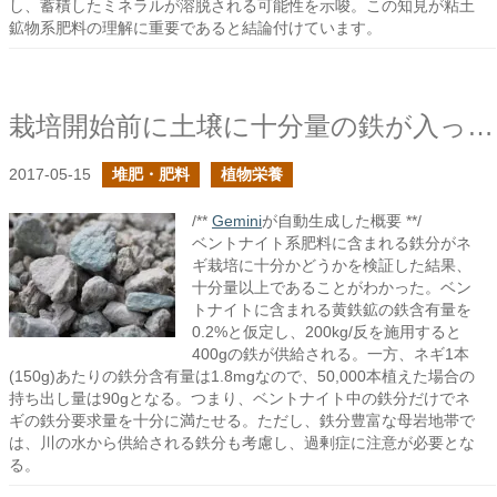
し、蓄積したミネラルが溶脱される可能性を示唆。この知見が粘土
鉱物系肥料の理解に重要であると結論付けています。
栽培開始前に土壌に十分量の鉄が入っているか？
2017-05-15
堆肥・肥料
植物栄養
/**
Gemini
が自動生成した概要 **/
ベントナイト系肥料に含まれる鉄分がネ
ギ栽培に十分かどうかを検証した結果、
十分量以上であることがわかった。ベン
トナイトに含まれる黄鉄鉱の鉄含有量を
0.2%と仮定し、200kg/反を施用すると
400gの鉄が供給される。一方、ネギ1本
(150g)あたりの鉄分含有量は1.8mgなので、50,000本植えた場合の
持ち出し量は90gとなる。つまり、ベントナイト中の鉄分だけでネ
ギの鉄分要求量を十分に満たせる。ただし、鉄分豊富な母岩地帯で
は、川の水から供給される鉄分も考慮し、過剰症に注意が必要とな
る。