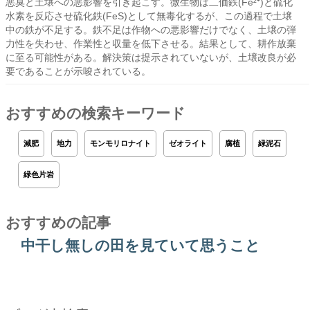
悪臭と土壌への悪影響を引き起こす。微生物は二価鉄(Fe²⁺)と硫化
水素を反応させ硫化鉄(FeS)として無毒化するが、この過程で土壌
中の鉄が不足する。鉄不足は作物への悪影響だけでなく、土壌の弾
力性を失わせ、作業性と収量を低下させる。結果として、耕作放棄
に至る可能性がある。解決策は提示されていないが、土壌改良が必
要であることが示唆されている。
おすすめの検索キーワード
減肥
地力
モンモリロナイト
ゼオライト
腐植
緑泥石
緑色片岩
おすすめの記事
中干し無しの田を見ていて思うこと