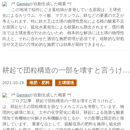
/**
Gemini
が自動生成した概要 **/
この地域で稲作にごま葉枯病が多発している原因は、土壌劣
化によるカリウム、ケイ酸、マグネシウム、鉄などの要素の欠乏が
考えられます。特に鉄欠乏は土壌の物理性悪化による根の酸素不足
が原因となり、硫化水素発生による根腐れも懸念されます。慣行農
法では土壌改善が行われないため、根本的な解決には土壌の物理性
向上と、それに合わせた適切な施肥管理が必須です。経験的な対処
法や欠乏症の穴埋め的な施肥では効果が期待できません。
耕起で団粒構造の一部を壊すと言うけれど
2021-10-19
堆肥・肥料
土壌環境
/**
Gemini
が自動生成した概要 **/
ブログ記事「耕起で団粒構造の一部を壊すと言うけれど」
は、耕起が土の団粒構造を損なうメカニズムを考察しています。物
理的な破壊に加え、土中の化学変化に着目。耕起による急激な酸素
増加で有機物が分解され有機酸が生じるが、その影響は限定的と推
測しています。 重要な点として、硫酸塩系の肥料を施用し硫化鉄
が蓄積した畑で、耕起によって硫化鉄が酸化され強酸である硫酸が