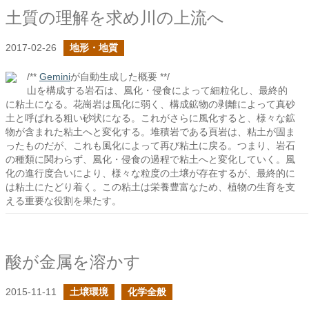
土質の理解を求め川の上流へ
2017-02-26
地形・地質
/**
Gemini
が自動生成した概要 **/
山を構成する岩石は、風化・侵食によって細粒化し、最終的
に粘土になる。花崗岩は風化に弱く、構成鉱物の剥離によって真砂
土と呼ばれる粗い砂状になる。これがさらに風化すると、様々な鉱
物が含まれた粘土へと変化する。堆積岩である頁岩は、粘土が固ま
ったものだが、これも風化によって再び粘土に戻る。つまり、岩石
の種類に関わらず、風化・侵食の過程で粘土へと変化していく。風
化の進行度合いにより、様々な粒度の土壌が存在するが、最終的に
は粘土にたどり着く。この粘土は栄養豊富なため、植物の生育を支
える重要な役割を果たす。
酸が金属を溶かす
2015-11-11
土壌環境
化学全般