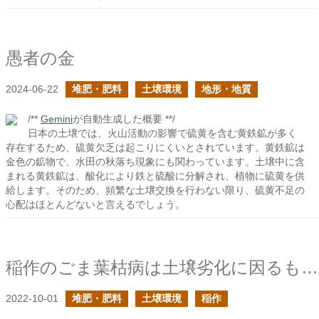
愚者の金
2024-06-22
堆肥・肥料
土壌環境
地形・地質
/**
Gemini
が自動生成した概要 **/
日本の土壌では、火山活動の影響で硫黄を含む黄鉄鉱が多く
存在するため、硫黄欠乏は起こりにくいとされています。黄鉄鉱は
金色の鉱物で、水田の秋落ち現象にも関わっています。土壌中に含
まれる黄鉄鉱は、酸化により鉄と硫酸に分解され、植物に硫黄を供
給します。そのため、頻繁な土壌交換を行わない限り、硫黄不足の
心配はほとんどないと言えるでしょう。
稲作のごま葉枯病は土壌劣化に因るものだと考えるとしっくりくる
2022-10-01
堆肥・肥料
土壌環境
稲作