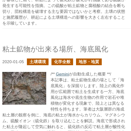
発生する可能性を指摘。この硫酸が粘土鉱物と腐植酸の結合を断ち
切り、団粒構造を破壊する主な要因ではないかと考察。土壌の状態
と施肥履歴が、耕起による土壌構造への影響を大きく左右すること
を示唆しています。
粘土鉱物が出来る場所、海底風化
2020-01-05
土壌環境
化学全般
地形・地質
/**
Gemini
が自動生成した概要 **/
本記事は、粘土鉱物生成の場として「海
底風化」を深掘りします。陸上の風化作
用が広範囲で粘土を生成する一方、海底
風化は海水や底生生物の作用で岩石や堆
積物が変化する現象で、陸上とは異なる
特性を持ちます。筆者は大阪層群の海成
粘土層の観察を例に、海底の粘土が海水からカリウム、マグネシウ
ム、硫酸イオン（硫化鉄）を取り込むことを解説。海底で形成され
た粘土が隆起して空気に触れると、硫化鉄の反応で粘土層が酸性化