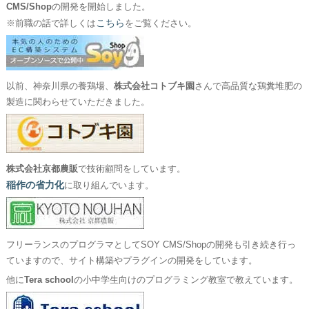
CMS/Shop
の開発を開始しました。
こちら
※前職の話で詳しくは
をご覧ください。
以前、神奈川県の養鶏場、
株式会社コトブキ園
さんで高品質な鶏糞堆肥の
製造に関わらせていただきました。
株式会社京都農販
で技術顧問をしています。
稲作の省力化
に取り組んでいます。
フリーランスのプログラマとしてSOY CMS/Shopの開発も引き続き行っ
ていますので、サイト構築やプラグインの開発をしています。
他に
Tera school
の小中学生向けのプログラミング教室で教えています。