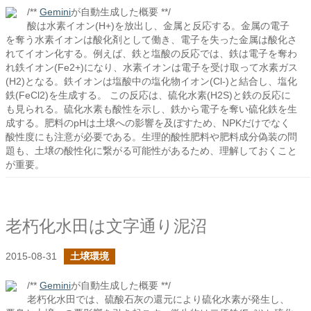
/**
Gemini
が自動生成した概要 **/
酸は水素イオン(H+)を放出し、金属と反応する。金属の電子
を奪う水素イオンは酸化剤として働き、電子を失った金属は酸化さ
れてイオン化する。例えば、鉄と塩酸の反応では、鉄は電子を奪わ
れ鉄イオン(Fe2+)になり、水素イオンは電子を受け取って水素ガス
(H2)となる。鉄イオンは塩酸中の塩化物イオン(Cl-)と結合し、塩化
鉄(FeCl2)を生成する。 この反応は、硫化水素(H2S)と鉄の反応に
も見られる。硫化水素も酸性を示し、鉄から電子を奪い硫化鉄を生
成する。肥料のpHは土壌への影響を及ぼすため、NPKだけでなく
酸性度にも注意が必要である。生理的酸性肥料や肥料成分偽装の問
題も、土壌の酸性化に繋がる可能性があるため、理解しておくこと
が重要。
老朽化水田は文字通り泥沼
2015-08-31
土壌環境
/**
Gemini
が自動生成した概要 **/
老朽化水田では、硫酸石灰の還元により硫化水素が発生し、