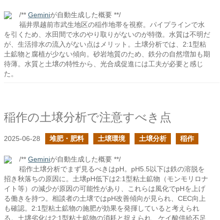
/**
Gemini
が自動生成した概要 **/
福井県越前市武生地区の稲作地帯を視察。パイプラインで水
を引くため、水田間で水のやり取りがないのが特徴。水質は不明だ
が、生活排水の流入がない点はメリット。土壌分析では、2:1型粘
土鉱物と腐植が少ない傾向。砂岩地質のため、鉄分の自然増加も期
待薄。水質と土壌の特性から、光合成促進には工夫が必要と感じ
た。
稲作の土壌分析で注意すべき点
2025-06-28
堆肥・肥料
土壌環境
土壌分析
稲作
/**
Gemini
が自動生成した概要 **/
稲作土壌分析でまず見るべきはpH。pH5.5以下は鉄の溶脱を
招き秋落ちの原因に。土壌pH低下は2:1型粘土鉱物（モンモリロナ
イト等）の減少が原因の可能性があり、これらは風化でpHを上げ
る働きを持つ。相談者の土壌ではpH改善傾向が見られ、CEC向上
も確認。2:1型粘土鉱物の施肥が効果を発揮していると考えられ
る。土壌劣化は2:1型粘土鉱物の消耗と捉えられ、ケイ酸供給不足