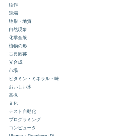
稲作
道端
地形・地質
自然現象
化学全般
植物の形
古典園芸
光合成
市場
ビタミン・ミネラル・味
おいしい水
高槻
文化
テスト自動化
プログラミング
コンピュータ
Ubuntu・Raspberry Pi