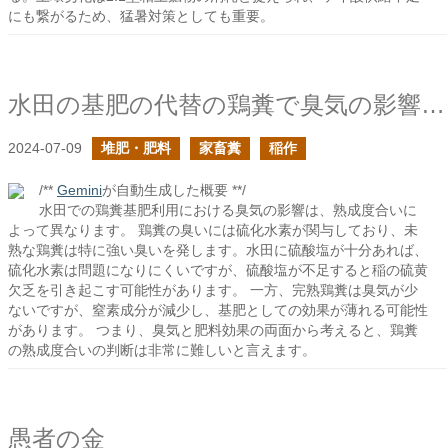
にも繋がるため、猛暑対策としても重要。
水田の基肥の代替の鶏糞で臭気の影響は見ておくべきか？
2024-07-09
堆肥・肥料
家畜糞
稲作
/**
Gemini
が自動生成した概要 **/
水田での鶏糞基肥利用における臭気の影響は、熟成度合いに
よって異なります。 鶏糞の臭いには硫化水素が関与しており、未
熟な鶏糞は特に強い臭いを発します。水田に硫酸塩が十分あれば、
硫化水素は問題になりにくいですが、硫酸塩が不足すると稲の硫黄
欠乏を引き起こす可能性があります。 一方、完熟鶏糞は臭気が少
ないですが、窒素成分が減少し、基肥としての効果が薄れる可能性
があります。 つまり、臭気と肥料効果の両面から考えると、鶏糞
の熟成度合いの判断は非常に難しいと言えます。
愚者の金