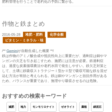
肥料管理を行うことで老朽化の予防に繋がる。
作物と鉄まとめ
2016-05-28
堆肥・肥料
化学全般
ビタミン・ミネラル・味
/**
Gemini
が自動生成した概要 **/
鉄は作物のアミノ酸合成や抵抗性向上に重要だが、過剰症は銅やマ
ンガンの欠乏を引き起こすため、施肥には注意が必要。鉄過剰症
は、過度な炭素循環農法や老朽水田で発生しやすい。鉄欠乏対策と
して、土壌に鉄吸収ストラテジーⅠ型かⅡ型で吸収可能な鉄を混ぜ
込む方法が有効と考えられる。鉄は銅やマンガンと拮抗作用がある
ため、バランスが重要であり、無理やり吸収させるのは危険。
おすすめの検索キーワード
減肥
地力
モンモリロナイト
ゼオライト
腐植
緑泥石