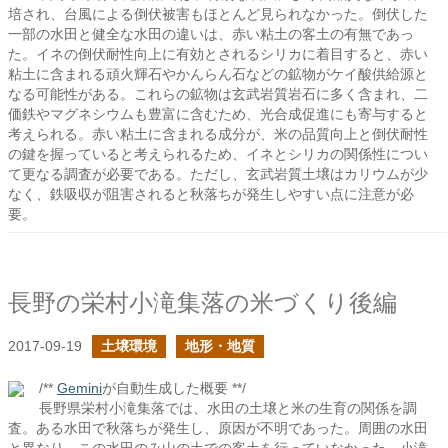
培され、台風による倒伏被害もほとんど見られなかった。倒伏した
一部の水田と健全な水田の違いは、赤い粘土の客土の有無であっ
た。イネの倒伏耐性向上に有効とされるシリカに着目すると、赤い
粘土に含まれる頑火輝石やかんらん石などの鉱物がケイ酸供給源と
なる可能性がある。これらの鉱物は玄武岩質岩石に多く含まれ、二
価鉄やマグネシウムも豊富に含むため、光合成促進にも寄与すると
考えられる。赤い粘土に含まれる成分が、米の品質向上と倒伏耐性
の鍵を握っていると考えられるため、イネとシリカの関係性につい
て更なる調査が必要である。ただし、玄武岩質土壌はカリウムが少
なく、鉄吸収が阻害されると秋落ちが発生しやすい点に注意が必
要。
長野の栄村小滝集落の米づくり後編
2017-09-19
土壌環境
地形・地質
/**
Gemini
が自動生成した概要 **/
長野県栄村小滝集落では、水田の土壌と米の生育の関係を調
査。ある水田で秋落ちが発生し、原因が不明であった。周囲の水田