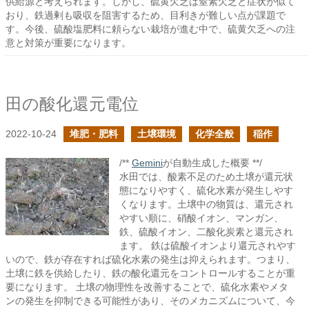
供給源と考えられます。しかし、硫黄欠乏は窒素欠乏と症状が似て
おり、鉄過剰も吸収を阻害するため、目利きが難しい点が課題で
す。今後、硫酸塩肥料に頼らない栽培が進む中で、硫黄欠乏への注
意と対策が重要になります。
田の酸化還元電位
2022-10-24
堆肥・肥料
土壌環境
化学全般
稲作
/**
Gemini
が自動生成した概要 **/
水田では、酸素不足のため土壌が還元状
態になりやすく、硫化水素が発生しやす
くなります。土壌中の物質は、還元され
やすい順に、硝酸イオン、マンガン、
鉄、硫酸イオン、二酸化炭素と還元され
ます。 鉄は硫酸イオンより還元されやす
いので、鉄が存在すれば硫化水素の発生は抑えられます。つまり、
土壌に鉄を供給したり、鉄の酸化還元をコントロールすることが重
要になります。 土壌の物理性を改善することで、硫化水素やメタ
ンの発生を抑制できる可能性があり、そのメカニズムについて、今