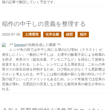
後の記事で解説していく予定です。
稲作の中干しの意義を整理する
2020-07-30
土壌環境
化学全般
緑肥
稲作
/**
Gemini
が自動生成した概要 **/
レンゲ米の田では中干し時に土壌のひび割れ（クラスト）が
発生しにくい。一般的に中干しは、土壌中の酸素不足による根腐れ
を防ぎ、有害ガス（硫化水素、アンモニアなど）を排出して発根を
促進するとされる。しかし、レンゲによる土壌改良は、これらの有
害ガスの発生自体を抑制するため、ひび割れが少なくても悪影響は
小さいと考えられる。中干しには根の損傷や新たな根のROLバリア
質の低下といったデメリットもあるため、レンゲ米栽培では従来の
意義が薄れ、元肥設計の見直しなど新たな栽培体系の確立が求めら
れる。