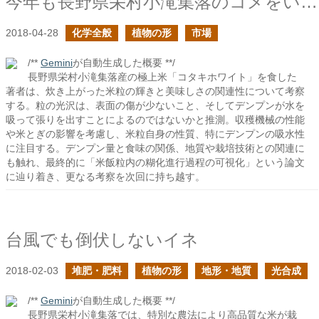
今年も長野県栄村小滝集落のコメをいただきました
2018-04-28
化学全般
植物の形
市場
/**
Gemini
が自動生成した概要 **/
長野県栄村小滝集落産の極上米「コタキホワイト」を食した
著者は、炊き上がった米粒の輝きと美味しさの関連性について考察
する。粒の光沢は、表面の傷が少ないこと、そしてデンプンが水を
吸って張りを出すことによるのではないかと推測。収穫機械の性能
や米とぎの影響を考慮し、米粒自身の性質、特にデンプンの吸水性
に注目する。デンプン量と食味の関係、地質や栽培技術との関連に
も触れ、最終的に「米飯粒内の糊化進行過程の可視化」という論文
に辿り着き、更なる考察を次回に持ち越す。
台風でも倒伏しないイネ
2018-02-03
堆肥・肥料
植物の形
地形・地質
光合成
/**
Gemini
が自動生成した概要 **/
長野県栄村小滝集落では、特別な農法により高品質な米が栽