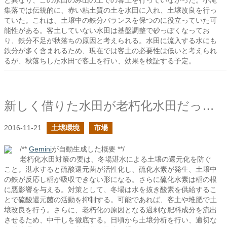
と異なり、この水田のみ山の土での客土を行っていなかった。小滝
集落では伝統的に、赤い粘土質の土を水田に入れ、土壌改良を行っ
ていた。これは、土壌中の鉄分バランスを保つのに役立っていた可
能性がある。客土していない水田は基盤調整で砂っぽくなってお
り、鉄分不足が秋落ちの原因と考えられる。水田に流入する水にも
鉄分が多く含まれるため、現在では客土の必要性は低いと考えられ
るが、秋落ちした水田で客土を行い、効果を検証する予定。
新しく借りた水田が老朽化水田だった時は
2016-11-21
土壌環境
市場
/**
Gemini
が自動生成した概要 **/
老朽化水田対策の要は、冬場湛水による土壌の還元化を防ぐ
こと。湛水すると硫酸還元菌が活性化し、硫化水素が発生、土壌中
の鉄が反応し稲が吸収できない形になる。さらに硫化水素は稲の根
に悪影響を与える。対策として、冬場は水を抜き酸素を供給するこ
とで硫酸還元菌の活動を抑制する。可能であれば、客土や堆肥で土
壌改良を行う。さらに、老朽化の原因となる過剰な肥料成分を流出
させるため、中干しを徹底する。日頃から土壌分析を行い、適切な