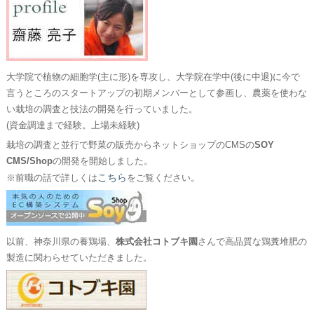
大学院で植物の細胞学(主に形)を専攻し、大学院在学中(後に中退)に今で
言うところのスタートアップの初期メンバーとして参画し、農薬を使わな
い栽培の調査と技法の開発を行っていました。
(資金調達まで経験。上場未経験)
栽培の調査と並行で野菜の販売からネットショップのCMSの
SOY
CMS/Shop
の開発を開始しました。
こちら
※前職の話で詳しくは
をご覧ください。
以前、神奈川県の養鶏場、
株式会社コトブキ園
さんで高品質な鶏糞堆肥の
製造に関わらせていただきました。