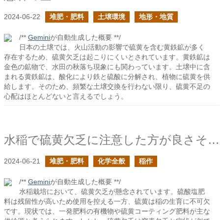
2024-06-22
堆肥・肥料
土壌環境
地形・地質
/**
Gemini
が自動生成した概要 **/
日本の土壌では、火山活動の影響で硫黄を含む黄鉄鉱が多く
存在するため、硫黄欠乏は起こりにくいとされています。黄鉄鉱は
金色の鉱物で、水田の秋落ち現象にも関わっています。土壌中に含
まれる黄鉄鉱は、酸化により鉄と硫酸に分解され、植物に硫黄を供
給します。そのため、頻繁な土壌交換を行わない限り、硫黄不足の
心配はほとんどないと言えるでしょう。
水稲で硫黄欠乏に注意した方が良さそうだ
2024-06-21
堆肥・肥料
化学全般
稲作
/**
Gemini
が自動生成した概要 **/
水稲栽培において、硫黄欠乏が懸念されています。硫酸塩肥
料は残留性が高いため使用を控える一方、硫黄は稲の生育に不可欠
です。現状では、一発肥料の有機物や硫黄コーティング肥料が主な