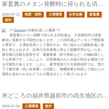
家畜糞のメタン発酵時に得られる消化液は大規模稲作の問題を解決する可能性があるのでは？
2025-07-21
堆肥・肥料
土壌環境
化学全般
家畜糞
稲作
/**
Gemini
が自動生成した概要 **/
家畜糞のメタン発酵で得られる消化液は、大規模稲作の課題
解決に貢献する可能性があります。この消化液はアンモニア態窒素
が豊富で、土壌改良材として期待され、特に稲わらの腐熟促進に有
効と考えられます。従来の石灰窒素と異なり殺菌作用がないため、
微生物の活動を阻害せず、微量要素（鉄や亜鉛など）の補給源とし
ても有望です。これにより、区画整備された水稲の弱点を補強でき
る可能性があります。しかし、豪雪地域での大規模稲作では、雪の
下で微生物（特に枯草菌）が活動し、無機窒素を利用して稲わらの
腐熟を進められるかどうかが懸念点として挙げられます。
米どころの福井県越前市の武生地区の稲作
2025-07-03
土壌環境
稲作