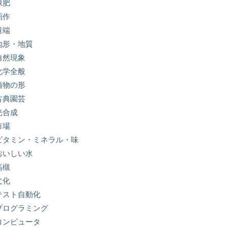
緑肥
稲作
道端
地形・地質
自然現象
化学全般
植物の形
古典園芸
光合成
市場
ビタミン・ミネラル・味
おいしい水
高槻
文化
テスト自動化
プログラミング
コンピュータ