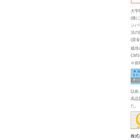
大学
(後
ンバ
法の
(資
栽培
CM
※前
以前
高品
た。
株式