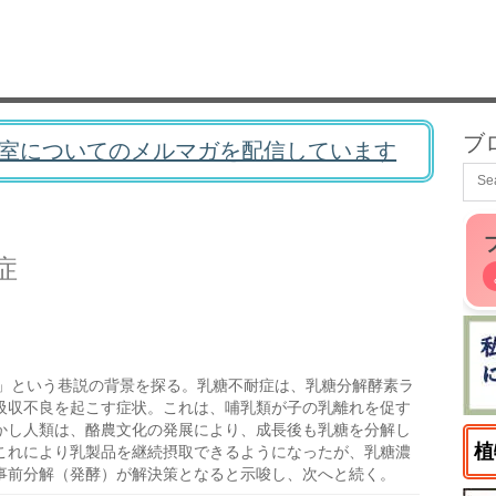
ブ
室についてのメルマガを配信しています
症
」という巷説の背景を探る。乳糖不耐症は、乳糖分解酵素ラ
吸収不良を起こす症状。これは、哺乳類が子の乳離れを促す
かし人類は、酪農文化の発展により、成長後も乳糖を分解し
植
これにより乳製品を継続摂取できるようになったが、乳糖濃
事前分解（発酵）が解決策となると示唆し、次へと続く。