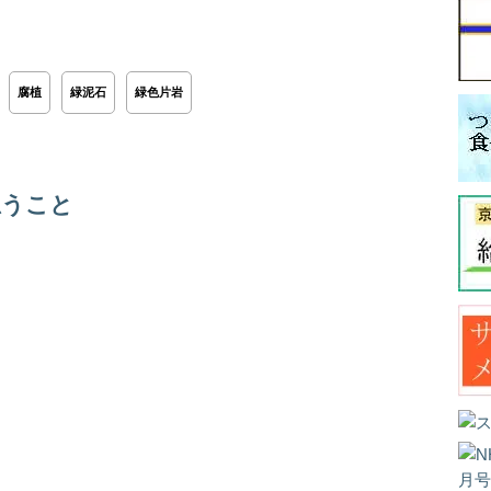
腐植
緑泥石
緑色片岩
思うこと