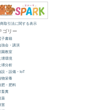
定商取引法に関する表示
テゴリー
電子書籍
勉強会・講演
菜園教室
土壌環境
土壌分析
施設・設備・IoT
植物栄養
堆肥・肥料
家畜糞
農薬
獣害