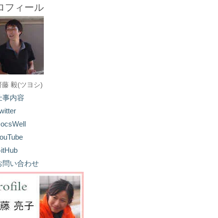
ロフィール
齋藤 毅(ツヨシ)
仕事内容
witter
ocsWell
ouTube
itHub
お問い合わせ