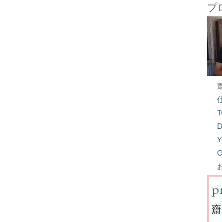
プ
T
D
Y
G