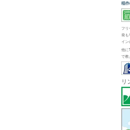
稲作
フリ
発も
イン
他に
で教
リ