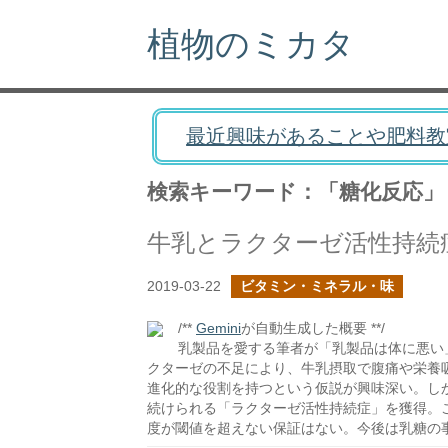
植物のミカタ
最近興味があることや肥料教
検索キーワード：「糖化反応」
牛乳とラクターゼ活性持続
2019-03-22
ビタミン・ミネラル・味
/**
Gemini
が自動生成した概要 **/
乳製品を愛する筆者が「乳製品は体に悪い
クターゼの不足により、牛乳摂取で腹痛や栄養
進化的な役割を持つという仮説が興味深い。し
続けられる「ラクターゼ活性持続症」を獲得。
度が閾値を超えない保証はない。今後は乳糖の