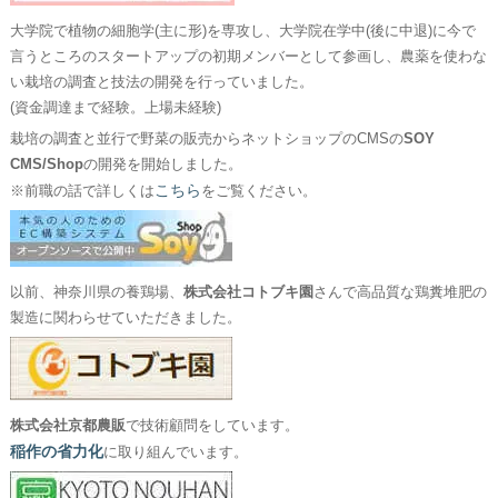
大学院で植物の細胞学(主に形)を専攻し、大学院在学中(後に中退)に今で
言うところのスタートアップの初期メンバーとして参画し、農薬を使わな
い栽培の調査と技法の開発を行っていました。
(資金調達まで経験。上場未経験)
栽培の調査と並行で野菜の販売からネットショップのCMSの
SOY
CMS/Shop
の開発を開始しました。
こちら
※前職の話で詳しくは
をご覧ください。
以前、神奈川県の養鶏場、
株式会社コトブキ園
さんで高品質な鶏糞堆肥の
製造に関わらせていただきました。
株式会社京都農販
で技術顧問をしています。
稲作の省力化
に取り組んでいます。