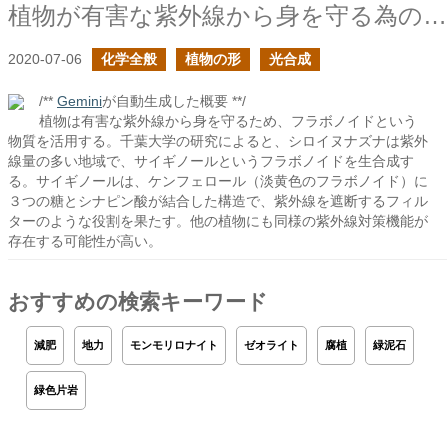
植物が有害な紫外線から身を守る為のフラボノイド
2020-07-06
化学全般
植物の形
光合成
/**
Gemini
が自動生成した概要 **/
植物は有害な紫外線から身を守るため、フラボノイドという
物質を活用する。千葉大学の研究によると、シロイヌナズナは紫外
線量の多い地域で、サイギノールというフラボノイドを生合成す
る。サイギノールは、ケンフェロール（淡黄色のフラボノイド）に
３つの糖とシナピン酸が結合した構造で、紫外線を遮断するフィル
ターのような役割を果たす。他の植物にも同様の紫外線対策機能が
存在する可能性が高い。
おすすめの検索キーワード
減肥
地力
モンモリロナイト
ゼオライト
腐植
緑泥石
緑色片岩