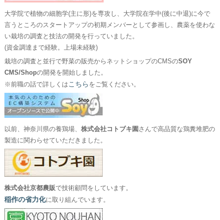
大学院で植物の細胞学(主に形)を専攻し、大学院在学中(後に中退)に今で
言うところのスタートアップの初期メンバーとして参画し、農薬を使わな
い栽培の調査と技法の開発を行っていました。
(資金調達まで経験。上場未経験)
栽培の調査と並行で野菜の販売からネットショップのCMSの
SOY
CMS/Shop
の開発を開始しました。
こちら
※前職の話で詳しくは
をご覧ください。
以前、神奈川県の養鶏場、
株式会社コトブキ園
さんで高品質な鶏糞堆肥の
製造に関わらせていただきました。
株式会社京都農販
で技術顧問をしています。
稲作の省力化
に取り組んでいます。