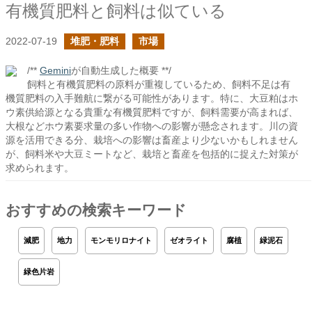
有機質肥料と飼料は似ている
2022-07-19
堆肥・肥料
市場
/**
Gemini
が自動生成した概要 **/
飼料と有機質肥料の原料が重複しているため、飼料不足は有
機質肥料の入手難航に繋がる可能性があります。特に、大豆粕はホ
ウ素供給源となる貴重な有機質肥料ですが、飼料需要が高まれば、
大根などホウ素要求量の多い作物への影響が懸念されます。川の資
源を活用できる分、栽培への影響は畜産より少ないかもしれません
が、飼料米や大豆ミートなど、栽培と畜産を包括的に捉えた対策が
求められます。
おすすめの検索キーワード
減肥
地力
モンモリロナイト
ゼオライト
腐植
緑泥石
緑色片岩