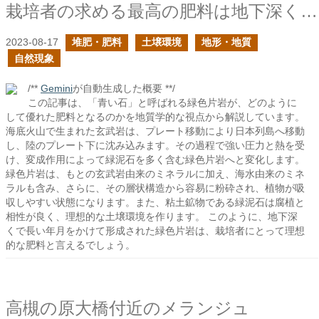
栽培者の求める最高の肥料は地下深くで形成される
2023-08-17
堆肥・肥料
土壌環境
地形・地質
自然現象
/**
Gemini
が自動生成した概要 **/
この記事は、「青い石」と呼ばれる緑色片岩が、どのように
して優れた肥料となるのかを地質学的な視点から解説しています。
海底火山で生まれた玄武岩は、プレート移動により日本列島へ移動
し、陸のプレート下に沈み込みます。その過程で強い圧力と熱を受
け、変成作用によって緑泥石を多く含む緑色片岩へと変化します。
緑色片岩は、もとの玄武岩由来のミネラルに加え、海水由来のミネ
ラルも含み、さらに、その層状構造から容易に粉砕され、植物が吸
収しやすい状態になります。また、粘土鉱物である緑泥石は腐植と
相性が良く、理想的な土壌環境を作ります。 このように、地下深
くで長い年月をかけて形成された緑色片岩は、栽培者にとって理想
的な肥料と言えるでしょう。
高槻の原大橋付近のメランジュ