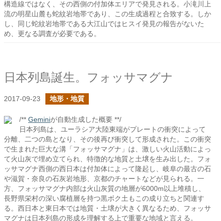
構造線ではなく、その西側の付加体エリアで発見される。小滝川上
流の明星山麓も蛇紋岩地帯であり、この生成過程と合致する。しか
し、同じ蛇紋岩地帯である大江山ではヒスイ発見の報告がないた
め、更なる調査が必要である。
日本列島誕生。フォッサマグナ
2017-09-23
地形・地質
/**
Gemini
が自動生成した概要 **/
日本列島は、ユーラシア大陸東端がプレートの衝突によって
分離、二つの島となり、その後再び衝突して形成された。この衝突
で生まれた巨大な溝「フォッサマグナ」は、激しい火山活動によっ
て火山灰で埋め立てられ、特徴的な地質と土壌を生み出した。フォ
ッサマグナ西側の西日本は付加体によって隆起し、岐阜の最古の石
や滋賀・奈良の石灰岩地形、京都のチャートなどが見られる。一
方、フォッサマグナ内部は火山灰質の地層が6000m以上堆積し、
長野県栄村の深い腐植層を持つ黒ボク土もこの成り立ちと関連す
る。西日本と東日本では地質・土壌が大きく異なるため、フォッサ
マグナは日本列島の形成を理解する上で重要な地域と言える。