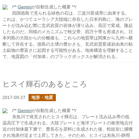
/**
Gemini
が自動生成した概要 **/
四国徳島で見られる緑色の石は、三波川変成帯に由来する。
これは、かつてユーラシア大陸端に存在した日本列島に、海のプレ
ートが沈み込む際に玄武岩質の岩体が潜り込み、高圧で変成、隆起
したものだ。同様のメカニズムで秩父帯、四万十帯も形成され、日
本列島の大陸からの分離後も、これらの地質帯は関東から九州へ横
断して存在する。徳島の土壌の豊かさも、玄武岩質変成岩由来の粘
土鉱物の豊富さに起因する可能性がある。地体構造を理解すること
で、地質図の「付加体」のブラックボックスが解消される。
ヒスイ輝石のあるところ
2017-09-27
地形・地質
/**
Gemini
が自動生成した概要 **/
糸魚川で発見されたヒスイ輝石は、プレート沈み込み帯の低
温高圧下で生成される。大陸プレートと海洋プレートの衝突地点付
近の付加体最下層で、曹長石を原料に生成された後、蛇紋岩に捕獲
され地表付近まで上昇してきた。そのため、ヒスイは糸魚川-静岡