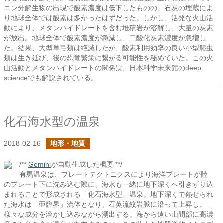
ニン分解生物の出現で酸素濃度は低下したものの、石炭の埋蔵によ
り地球全体では酸素は多かったはずだった。しかし、活発な火山活
動により、メタンハイドレートを含む堆積岩が溶解し、大量の炭素
が放出。地球全体で酸素濃度が急減し、二酸化炭素濃度が急増し
た。結果、大型単弓類は絶滅したが、酸素利用効率の良い小型爬虫
類は生き延び、後の恐竜繁栄に繋がる可能性を秘めていた。この火
山活動とメタンハイドレートの関係は、日本科学未来館のdeep
scienceでも解説されている。
化石海水型の温泉
2018-02-16
地形・地質
/**
Gemini
が自動生成した概要 **/
有馬温泉は、プレートテクトニクスにより海洋プレートが陸
のプレート下に沈み込む際に、海水も一緒に地下深くへ引きずり込
まれることで形成される「化石海水型」温泉。地下深くで熱せられ
た海水は「亜臨界」流体となり、石英流紋岩脈に沿って上昇し、
様々な成分を溶かし込みながら湧出する。海から遠い山間部に高濃