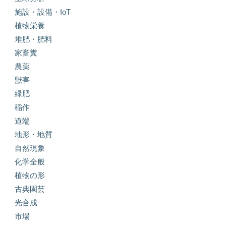
施設・設備・IoT
植物栄養
堆肥・肥料
家畜糞
農薬
獣害
緑肥
稲作
道端
地形・地質
自然現象
化学全般
植物の形
古典園芸
光合成
市場