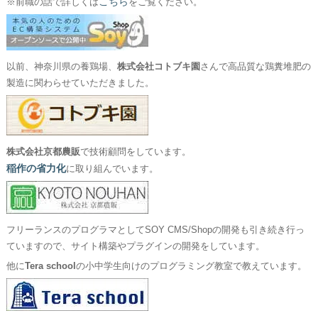
こちら
※前職の話で詳しくは
をご覧ください。
以前、神奈川県の養鶏場、
株式会社コトブキ園
さんで高品質な鶏糞堆肥の
製造に関わらせていただきました。
株式会社京都農販
で技術顧問をしています。
稲作の省力化
に取り組んでいます。
フリーランスのプログラマとしてSOY CMS/Shopの開発も引き続き行っ
ていますので、サイト構築やプラグインの開発をしています。
他に
Tera school
の小中学生向けのプログラミング教室で教えています。