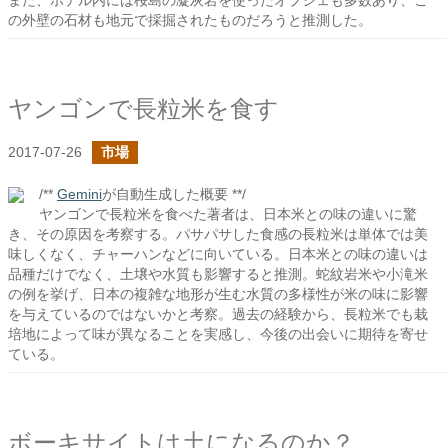
また、ホテル内には桜島の凝灰岩を使ったオブジェも多数あり、こ
の外壁の石材も地元で採掘されたものだろうと推測した。
ヤンゴンで長粒米を食す
2017-07-26
市場
/**
Gemini
が自動生成した概要 **/
ヤンゴンで長粒米を食べた著者は、日本米との味の違いに驚
き、その原因を考察する。パサパサした食感の長粒米は単体では美
味しくなく、チャーハンなどに向いている。日本米との味の違いは
品種だけでなく、土壌や水質も影響すると推測。蛇紋岩米や小滝米
の例を挙げ、日本の複雑な地形が生む水質の多様性が米の味に影響
を与えているのではないかと考察。過去の経験から、長粒米でも栽
培地によって味が異なることを実感し、今後の出会いに期待を寄せ
ている。
ボーキサイトは土になるのか？