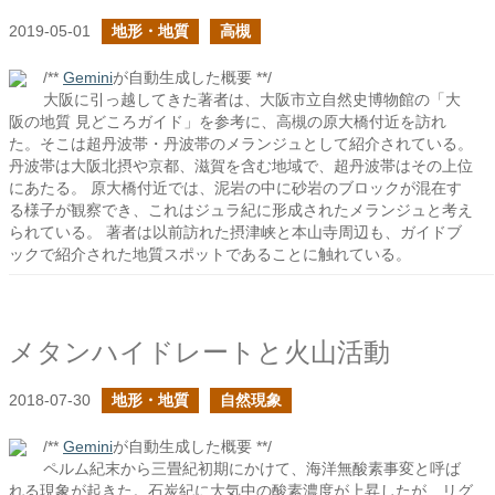
2019-05-01
地形・地質
高槻
/**
Gemini
が自動生成した概要 **/
大阪に引っ越してきた著者は、大阪市立自然史博物館の「大
阪の地質 見どころガイド」を参考に、高槻の原大橋付近を訪れ
た。そこは超丹波帯・丹波帯のメランジュとして紹介されている。
丹波帯は大阪北摂や京都、滋賀を含む地域で、超丹波帯はその上位
にあたる。 原大橋付近では、泥岩の中に砂岩のブロックが混在す
る様子が観察でき、これはジュラ紀に形成されたメランジュと考え
られている。 著者は以前訪れた摂津峡と本山寺周辺も、ガイドブ
ックで紹介された地質スポットであることに触れている。
メタンハイドレートと火山活動
2018-07-30
地形・地質
自然現象
/**
Gemini
が自動生成した概要 **/
ペルム紀末から三畳紀初期にかけて、海洋無酸素事変と呼ば
れる現象が起きた。石炭紀に大気中の酸素濃度が上昇したが、リグ