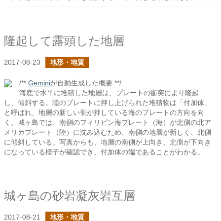
隆起して露頭した地層
2017-08-23
地形・地質
/**
Gemini
が自動生成した概要 **/
海底で水平に堆積した地層は、プレートの衝突により隆起
し、傾斜する。陸のプレートに押し上げられた堆積物は「付加体」
と呼ばれ、地層の新しい側が押している海のプレートの方向を向
く。城ヶ島では、南側のフィリピン海プレート（海）が北側の北ア
メリカプレート（陸）に沈み込むため、南側の地層が新しく、北側
に傾斜している。写真からも、地層の南側が上向き、北側が下向き
になっている様子が確認でき、付加体の端であることがわかる。
城ヶ島の砂岩凝灰岩互層
2017-08-21
地形・地質