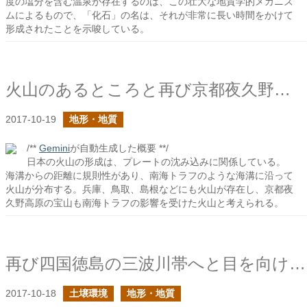
度の塩分を含む温泉が存在するのは、この壮大な地質学的メカニズ
ムによるもので、「化石」の名は、それが非常に長い時間をかけて
形成されたことを示唆している。
火山のあるところと再び京都夜久野高原の宝山に目を向けてみると
2017-10-19
地形・地質
/**
Gemini
が自動生成した概要 **/
日本の火山の形成は、プレートの沈み込みに関係している。
海溝からの距離に規則性があり、南海トラフのような海溝に沿って
火山が分布する。兵庫、鳥取、島根などにも火山が存在し、京都夜
久野高原の宝山も南海トラフの影響を受けた火山と考えられる。
再び四国徳島の三波川帯へと目を向けてみると
2017-10-18
土壌環境
地形・地質