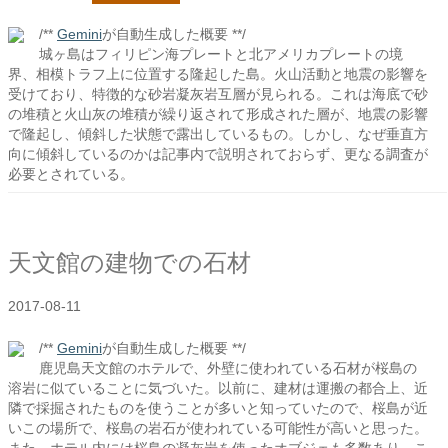
/**
Gemini
が自動生成した概要 **/
城ヶ島はフィリピン海プレートと北アメリカプレートの境
界、相模トラフ上に位置する隆起した島。火山活動と地震の影響を
受けており、特徴的な砂岩凝灰岩互層が見られる。これは海底で砂
の堆積と火山灰の堆積が繰り返されて形成された層が、地震の影響
で隆起し、傾斜した状態で露出しているもの。しかし、なぜ垂直方
向に傾斜しているのかは記事内で説明されておらず、更なる調査が
必要とされている。
天文館の建物での石材
2017-08-11
/**
Gemini
が自動生成した概要 **/
鹿児島天文館のホテルで、外壁に使われている石材が桜島の
溶岩に似ていることに気づいた。以前に、建材は運搬の都合上、近
隣で採掘されたものを使うことが多いと知っていたので、桜島が近
いこの場所で、桜島の岩石が使われている可能性が高いと思った。