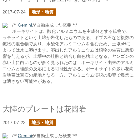
2017-07-24
地形・地質
/**
Gemini
が自動生成した概要 **/
ボーキサイトは、酸化アルミニウムを主成分とする鉱物で、
ラテライトという土壌が岩化したものである。ギブス石など複数の
鉱物の混合物であり、水酸化アルミニウムを含むため、土壌pHに
よっては水に溶け出す。溶出したアルミニウムは植物の生育に悪影
響を与えるが、土壌中の珪酸と結合し白色粘土となる。ヤンゴンの
赤い土に白いものが多く見られたのは、ボーキサイト由来のアルミ
ニウムと珪酸の反応による可能性がある。ボーキサイトの多い花崗
岩地帯は宝石の産地となる一方、アルミニウム溶脱の影響で農業に
は適さない可能性がある。
大陸のプレートは花崗岩
2017-07-23
地形・地質
/**
Gemini
が自動生成した概要 **/