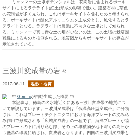
ミャンマーの土壌ポテンシャルは、花崗岩に含まれるボーキ
サイトによるラテライト(紅土)形成の影響で低い。建築石材に茶色
の花崗岩が多く見られ、これはボーキサイトを含むためと考えられ
る。ボーキサイトは酸化アルミニウムを主成分とし、風化するとラ
テライトとなる。ラテライトは農業に不向きな土壌として知られ
る。ミャンマーで真っ赤な土の畑が少ないのは、この土壌の栽培困
難性によるものと推測される。地質図からもボーキサイトの存在が
示唆されている。
三波川変成帯の岩々
2017-06-11
地形・地質
/**
Gemini
が自動生成した概要 **/
本記事は、徳島の名水地近くにある三波川変成帯の地質につ
いて解説しています。三波川変成帯は「低温高圧型変成帯」に分類
され、これはプレートテクトニクスにおける海洋プレートの沈み込
み作用で形成される「広域変成岩」の一種です。海洋プレートが陸
のプレートの下に潜り込む際、その上の堆積物が地下深くの高圧か
つ低温の環境に晒され、変成岩となります。四国の三波川変成帯も