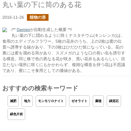
丸い葉の下に筒のある花
2016-11-26
植物の形
/**
Gemini
が自動生成した概要 **/
丸い葉の下に隠れるように咲くナスタチウム(キンレンカ)は、
食用のエディブルフラワー。5枚の花弁のうち、上の2枚は蜜の位
置へ誘導する線があり、下の3枚はひだひだ状になっている。花の
裏には蜜を溜める筒があり、スズメガのような口の長い虫を誘引す
る構造。同じ株で色の異なる花が咲き、黒い花弁もあるらしい。目
立たない場所に咲くにもかかわらず、複雑な構造を持つ花は不思議
であり、蜜にこそ食用としての価値がある。
おすすめの検索キーワード
減肥
地力
モンモリロナイト
ゼオライト
腐植
緑泥石
緑色片岩