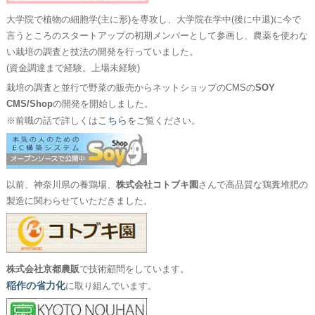
大学院で植物の細胞学(主に形)を専攻し、大学院在学中(後に中退)に今で
言うところのスタートアップの初期メンバーとして参画し、農薬を使わな
い栽培の調査と技法の開発を行っていました。
(資金調達まで経験。上場未経験)
栽培の調査と並行で野菜の販売からネットショップのCMSの
SOY
CMS/Shop
の開発を開始しました。
こちら
※前職の話で詳しくは
をご覧ください。
以前、神奈川県の養鶏場、
株式会社コトブキ園
さんで高品質な鶏糞堆肥の
製造に関わらせていただきました。
株式会社京都農販
で技術顧問をしています。
稲作の省力化
に取り組んでいます。