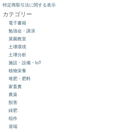
特定商取引法に関する表示
カテゴリー
電子書籍
勉強会・講演
菜園教室
土壌環境
土壌分析
施設・設備・IoT
植物栄養
堆肥・肥料
家畜糞
農薬
獣害
緑肥
稲作
道端