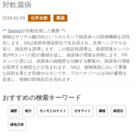
対軟腐病
2018-02-09
化学全般
農薬
/**
Gemini
が自動生成した概要 **/
植物はサリチル酸(SA)というホルモンで病原体への防御機構を活性
化します。SAは病原体感染部位で生合成され、全身へシグナルを
送り、抵抗性を誘導します。この抵抗性誘導は、病原関連タンパク
質(PRタンパク質)の蓄積を促し、病原体の増殖を抑制します。PR
タンパク質には、病原体の細胞壁を分解する酵素や、病原体の増殖
を阻害する物質などが含まれます。SAは、植物免疫において重要
な役割を果たす防御ホルモンです。プロベナゾールはSAの蓄積を
促進し、植物の防御反応を高めます。
おすすめの検索キーワード
減肥
地力
モンモリロナイト
ゼオライト
腐植
緑泥石
緑色片岩