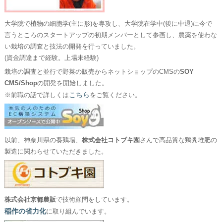
大学院で植物の細胞学(主に形)を専攻し、大学院在学中(後に中退)に今で
言うところのスタートアップの初期メンバーとして参画し、農薬を使わな
い栽培の調査と技法の開発を行っていました。
(資金調達まで経験。上場未経験)
栽培の調査と並行で野菜の販売からネットショップのCMSの
SOY
CMS/Shop
の開発を開始しました。
こちら
※前職の話で詳しくは
をご覧ください。
以前、神奈川県の養鶏場、
株式会社コトブキ園
さんで高品質な鶏糞堆肥の
製造に関わらせていただきました。
株式会社京都農販
で技術顧問をしています。
稲作の省力化
に取り組んでいます。