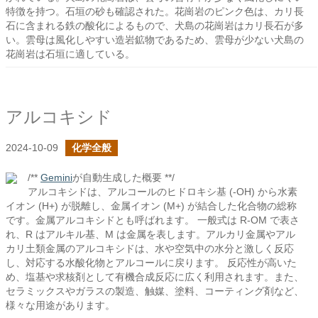
特徴を持つ。石垣の砂も確認された。花崗岩のピンク色は、カリ長
石に含まれる鉄の酸化によるもので、犬島の花崗岩はカリ長石が多
い。雲母は風化しやすい造岩鉱物であるため、雲母が少ない犬島の
花崗岩は石垣に適している。
アルコキシド
2024-10-09
化学全般
/**
Gemini
が自動生成した概要 **/
アルコキシドは、アルコールのヒドロキシ基 (-OH) から水素
イオン (H+) が脱離し、金属イオン (M+) が結合した化合物の総称
です。金属アルコキシドとも呼ばれます。 一般式は R-OM で表さ
れ、R はアルキル基、M は金属を表します。アルカリ金属やアル
カリ土類金属のアルコキシドは、水や空気中の水分と激しく反応
し、対応する水酸化物とアルコールに戻ります。 反応性が高いた
め、塩基や求核剤として有機合成反応に広く利用されます。また、
セラミックスやガラスの製造、触媒、塗料、コーティング剤など、
様々な用途があります。