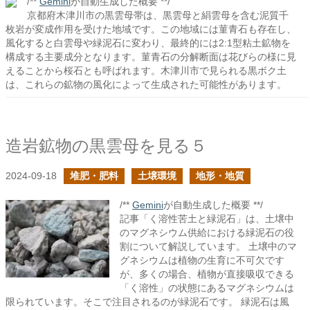
/**
Gemini
が自動生成した概要 **/
京都府木津川市の黒雲母帯は、黒雲母と絹雲母を含む泥質千
枚岩が変成作用を受けた地域です。この地域には菫青石も存在し、
風化すると白雲母や緑泥石に変わり、最終的には2:1型粘土鉱物を
構成する主要成分となります。菫青石の分解断面は花びらの様に見
えることから桜石とも呼ばれます。木津川市で見られる黒ボク土
は、これらの鉱物の風化によって生成された可能性があります。
造岩鉱物の黒雲母を見る５
2024-09-18
堆肥・肥料
土壌環境
地形・地質
/**
Gemini
が自動生成した概要 **/
記事「く溶性苦土と緑泥石」は、土壌中
のマグネシウム供給における緑泥石の役
割について解説しています。 土壌中のマ
グネシウムは植物の生育に不可欠です
が、多くの場合、植物が直接吸収できる
「く溶性」の状態にあるマグネシウムは
限られています。そこで注目されるのが緑泥石です。 緑泥石は風