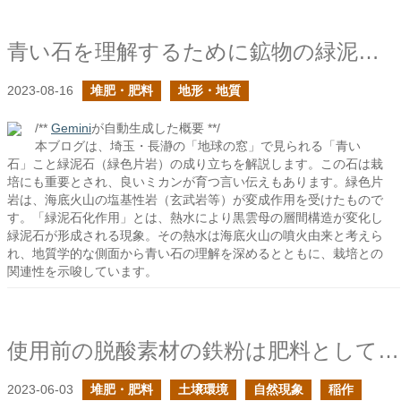
青い石を理解するために鉱物の緑泥石化作用を見る
2023-08-16
堆肥・肥料
地形・地質
/**
Gemini
が自動生成した概要 **/
本ブログは、埼玉・長瀞の「地球の窓」で見られる「青い
石」こと緑泥石（緑色片岩）の成り立ちを解説します。この石は栽
培にも重要とされ、良いミカンが育つ言い伝えもあります。緑色片
岩は、海底火山の塩基性岩（玄武岩等）が変成作用を受けたもので
す。「緑泥石化作用」とは、熱水により黒雲母の層間構造が変化し
緑泥石が形成される現象。その熱水は海底火山の噴火由来と考えら
れ、地質学的な側面から青い石の理解を深めるとともに、栽培との
関連性を示唆しています。
使用前の脱酸素材の鉄粉は肥料として使えるか？
2023-06-03
堆肥・肥料
土壌環境
自然現象
稲作