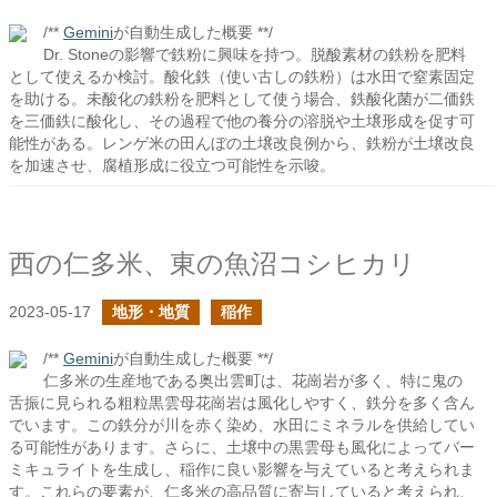
/**
Gemini
が自動生成した概要 **/
Dr. Stoneの影響で鉄粉に興味を持つ。脱酸素材の鉄粉を肥料
として使えるか検討。酸化鉄（使い古しの鉄粉）は水田で窒素固定
を助ける。未酸化の鉄粉を肥料として使う場合、鉄酸化菌が二価鉄
を三価鉄に酸化し、その過程で他の養分の溶脱や土壌形成を促す可
能性がある。レンゲ米の田んぼの土壌改良例から、鉄粉が土壌改良
を加速させ、腐植形成に役立つ可能性を示唆。
西の仁多米、東の魚沼コシヒカリ
2023-05-17
地形・地質
稲作
/**
Gemini
が自動生成した概要 **/
仁多米の生産地である奥出雲町は、花崗岩が多く、特に鬼の
舌振に見られる粗粒黒雲母花崗岩は風化しやすく、鉄分を多く含ん
でいます。この鉄分が川を赤く染め、水田にミネラルを供給してい
る可能性があります。さらに、土壌中の黒雲母も風化によってバー
ミキュライトを生成し、稲作に良い影響を与えていると考えられま
す。これらの要素が、仁多米の高品質に寄与していると考えられ、