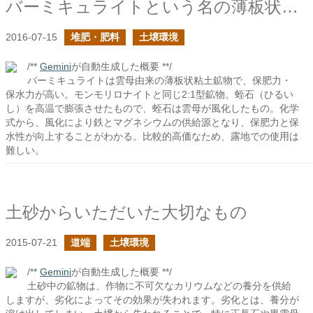
バーミキュライトという名の薄板状粘土
2016-07-15
堆肥・肥料
土壌環境
/**
Gemini
が自動生成した概要 **/
バーミキュライトは雲母由来の薄板状粘土鉱物で、保肥力・
保水力が高い。モンモリロナイトと同じ2:1型鉱物。蛭石（ひるい
し）を高温で膨張させたもので、蛭石は雲母が風化したもの。化学
式から、風化により鉄とマグネシウムの供給源となり、保肥力と保
水性が向上することがわかる。比較的高価なため、露地での使用は
難しい。
土砂からいただいた大切なもの
2015-07-21
道端
土壌環境
/**
Gemini
が自動生成した概要 **/
土砂中の鉱物は、作物に不可欠なカリウムなどの養分を供給
しますが、劣化によってその効果が失われます。劣化とは、養分が