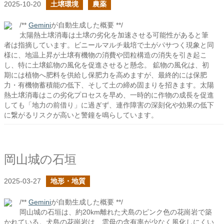
2025-10-20
土壌環境
農薬
/**
Gemini
が自動生成した概要 **/
太陽熱土壌消毒は土壌の劣化を加速させる可能性があると筆
者は指摘しています。ビニールマルチ栽培で土がパサつく現象と同
様に、地温上昇が土壌有機物の消費や団粒構造の消失を引き起こ
し、特に土壌鉱物の風化を促進させると懸念。 鉱物の風化は、初
期には植物へ肥料を供給し保肥力を高めますが、最終的には保肥
力・有機物蓄積能の低下、そして土の締め固まりを招きます。太陽
熱土壌消毒はこの劣化プロセスを早め、一時的に作物の成長を促進
しても「地力の前借り」に過ぎず、連作障害の深刻化や効果の低下
に繋がるリスクが高いと警鐘を鳴らしています。
岡山城の石垣
2025-03-27
地形・地質
/**
Gemini
が自動生成した概要 **/
岡山城の石垣は、約20km離れた犬島のピンク色の花崗岩で築
かれている。犬島の花崗岩は、雲母の含有率が少なく風化しにくい