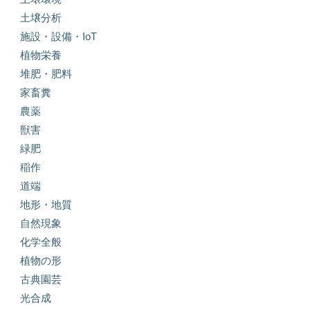
土壌分析
施設・設備・IoT
植物栄養
堆肥・肥料
家畜糞
農薬
獣害
緑肥
稲作
道端
地形・地質
自然現象
化学全般
植物の形
古典園芸
光合成