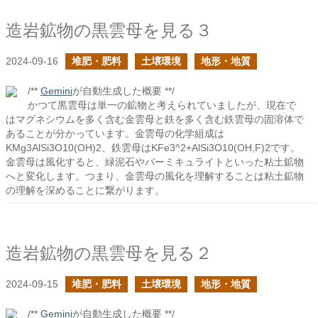
造岩鉱物の黒雲母を見る３
2024-09-16
堆肥・肥料
土壌環境
地形・地質
/**
Gemini
が自動生成した概要 **/
かつて黒雲母は単一の鉱物と考えられていましたが、現在で
はマグネシウムを多く含む金雲母と鉄を多く含む鉄雲母の固溶体で
あることが分かっています。金雲母の化学組成は
KMg3AlSi3O10(OH)2、鉄雲母はKFe3^2+AlSi3O10(OH,F)2です。
金雲母は風化すると、緑泥石やバーミキュライトといった粘土鉱物
へと変化します。つまり、金雲母の風化を理解することは粘土鉱物
の理解を深めることに繋がります。
造岩鉱物の黒雲母を見る２
2024-09-15
堆肥・肥料
土壌環境
地形・地質
/**
Gemini
が自動生成した概要 **/