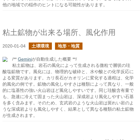
他の地域での稲作のヒントになる可能性があります。
粘土鉱物が出来る場所、風化作用
2020-01-04
土壌環境
地形・地質
/**
Gemini
が自動生成した概要 **/
粘土鉱物は、岩石の風化によって生成される微粒で層状の珪
酸塩鉱物です。風化には、物理的な破砕と、水や酸との化学反応に
よる変質があります。カリ長石がカオリンに変化する過程は、化学
的風化の例です。鉱物の風化しやすさは種類によって異なり、一般
的に塩基性の強い火山岩ほど風化しやすいです。同じ珪酸含有量で
も、急速に冷えて固まった火山岩は、深成岩より風化しやすい石基
を多く含みます。そのため、玄武岩のような火山岩は斑れい岩のよ
うな深成岩よりも風化しやすく、結果として異なる種類の粘土鉱物
が生成されます。