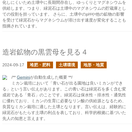
化しにくいため土壌中に長期間存在し、ゆっくりとマグネシウムを
供給します。つまり、緑泥石は土壌中のマグネシウムの貯蔵庫とし
ての役割を担っています。 さらに、土壌中のpHや他の鉱物の影響
を受けて緑泥石からマグネシウムが溶け出す速度が変化することも
指摘されています。
造岩鉱物の黒雲母を見る４
2024-09-17
堆肥・肥料
土壌環境
地形・地質
/**
Gemini
が自動生成した概要 **/
ミカン栽培において「青い石が出る園地は良いミカンができ
る」という言い伝えがあります。この青い石は緑泥石を多く含む変
成岩である「青石」のことです。緑泥石は保水性・排水性・通気性
に優れており、ミカンの生育に必要なリン酸の供給源となるため、
良質なミカン栽培に適した土壌となります。言い伝えは、経験的に
緑泥石がもたらす土壌の利点を表しており、科学的根拠に基づいた
先人の知恵と言えます。