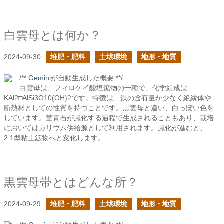
白雲母とは何か？
2024-09-30
堆肥・肥料
土壌環境
地形・地質
/**
Gemini
が自動生成した概要 **/
白雲母は、フィロケイ酸塩鉱物の一種で、化学組成は
KAl2□AlSi3O10(OH)2です。特徴は、鉄の含有量が少なく絶縁体や
断熱材としての性質を持つことです。黒雲母と違い、白っぽい色を
しています。菫青石が風化する過程で生成されることもあり、栽培
においてはカリウム供給源として利用されます。風化が進むと、
2:1型粘土鉱物へと変化します。
黒雲母帯とはどんな所？
2024-09-29
堆肥・肥料
土壌環境
地形・地質