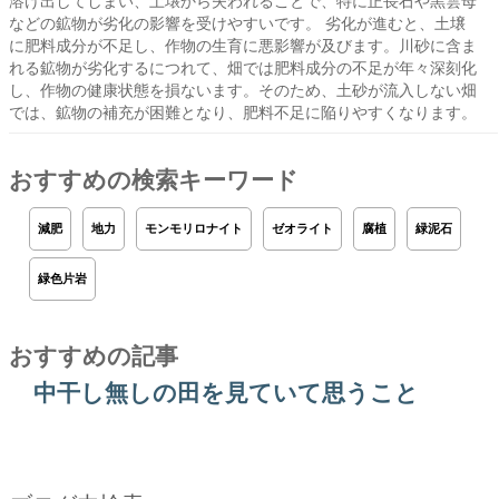
溶け出してしまい、土壌から失われることで、特に正長石や黒雲母
などの鉱物が劣化の影響を受けやすいです。 劣化が進むと、土壌
に肥料成分が不足し、作物の生育に悪影響が及びます。川砂に含ま
れる鉱物が劣化するにつれて、畑では肥料成分の不足が年々深刻化
し、作物の健康状態を損ないます。そのため、土砂が流入しない畑
では、鉱物の補充が困難となり、肥料不足に陥りやすくなります。
おすすめの検索キーワード
減肥
地力
モンモリロナイト
ゼオライト
腐植
緑泥石
緑色片岩
おすすめの記事
中干し無しの田を見ていて思うこと