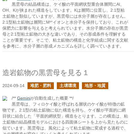
黒雲母の結晶構造は、ケイ酸の平面網状型重合体層間にAl、
OH、Kが挟まれた構造をしています。Kは層間に位置し、2:1型粘
土鉱物と類似していますが、黒雲母には水分子層が存在しません。
2:1型粘土鉱物は層間にMⁿ⁺イオンと水分子を保持しており、これが
保肥力に影響を与えると考えられています。水分子層の存在が黒雲
母と2:1型粘土鉱物の大きな違いであり、その形成条件を理解する
ことが重要です。そこで、粘土鉱物の構造と化学組成に関する文献
を参考に、水分子層の形成メカニズムを詳しく調べていきます。
造岩鉱物の黒雲母を見る１
2024-09-14
堆肥・肥料
土壌環境
地形・地質
/**
Gemini
が自動生成した概要 **/
黒雲母は、フィロケイ酸と呼ばれる層状のケイ酸が特徴の鉱
物です。2:1型の粘土鉱物に似た構造を持ち、ケイ酸が平面的に網
目状に結合した「平面的網状型」構造をとります。この構造は、粘
土鉱物の結晶構造モデルにおける四面体シートを上から見たものに
似ています。黒雲母は、風化によって粘土鉱物に変成する過程で、