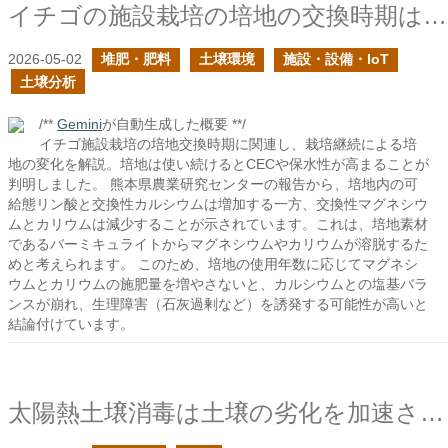
イチゴの施設栽培の培地の交換時期はどのように判断すれば良い？の続き
2026-05-02
堆肥・肥料
土壌環境
施設・設備・IoT
土壌分析
/**
Gemini
が自動生成した概要 **/
イチゴ施設栽培の培地交換時期に関連し、栽培継続による培
地の変化を解説。培地は使い続けるとCECや保水性が高まることが
判明しました。 熊本県農業研究センターの報告から、培地内の可
給態リン酸と交換性カルシウムは増加する一方、交換性マグネシウ
ムとカリウムは減少することが示されています。これは、培地素材
であるバーミキュライトからマグネシウムやカリウムが溶脱するた
めと考えられます。 このため、培地の使用年数に応じてマグネシ
ウムとカリウムの施肥量を増やさないと、カルシウムとの塩基バラ
ンスが崩れ、生理障害（石灰過剰など）を誘発する可能性が高いと
結論付けています。
太陽熱土壌消毒は土壌の劣化を加速させる恐れがある