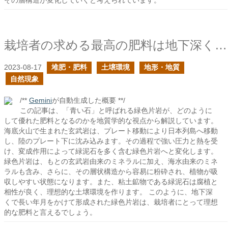
その層構造が変化していくと考えられています。
栽培者の求める最高の肥料は地下深くで形成される
2023-08-17
堆肥・肥料
土壌環境
地形・地質
自然現象
/**
Gemini
が自動生成した概要 **/
この記事は、「青い石」と呼ばれる緑色片岩が、どのように
して優れた肥料となるのかを地質学的な視点から解説しています。
海底火山で生まれた玄武岩は、プレート移動により日本列島へ移動
し、陸のプレート下に沈み込みます。その過程で強い圧力と熱を受
け、変成作用によって緑泥石を多く含む緑色片岩へと変化します。
緑色片岩は、もとの玄武岩由来のミネラルに加え、海水由来のミネ
ラルも含み、さらに、その層状構造から容易に粉砕され、植物が吸
収しやすい状態になります。また、粘土鉱物である緑泥石は腐植と
相性が良く、理想的な土壌環境を作ります。 このように、地下深
くで長い年月をかけて形成された緑色片岩は、栽培者にとって理想
的な肥料と言えるでしょう。