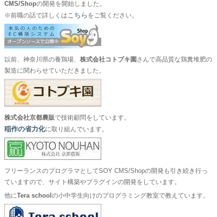
CMS/Shop
の開発を開始しました。
こちら
※前職の話で詳しくは
をご覧ください。
以前、神奈川県の養鶏場、
株式会社コトブキ園
さんで高品質な鶏糞堆肥の
製造に関わらせていただきました。
株式会社京都農販
で技術顧問をしています。
稲作の省力化
に取り組んでいます。
フリーランスのプログラマとしてSOY CMS/Shopの開発も引き続き行っ
ていますので、サイト構築やプラグインの開発をしています。
他に
Tera school
の小中学生向けのプログラミング教室で教えています。