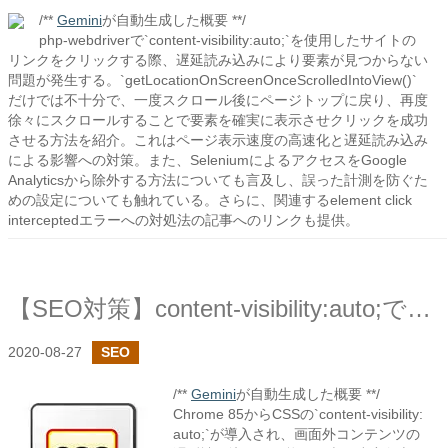
/**
Gemini
が自動生成した概要 **/
php-webdriverで`content-visibility:auto;`を使用したサイトの
リンクをクリックする際、遅延読み込みにより要素が見つからない
問題が発生する。`getLocationOnScreenOnceScrolledIntoView()`
だけでは不十分で、一度スクロール後にページトップに戻り、再度
徐々にスクロールすることで要素を確実に表示させクリックを成功
させる方法を紹介。これはページ表示速度の高速化と遅延読み込み
による影響への対策。また、SeleniumによるアクセスをGoogle
Analyticsから除外する方法についても言及し、誤った計測を防ぐた
めの設定についても触れている。さらに、関連するelement click
interceptedエラーへの対処法の記事へのリンクも提供。
【SEO対策】content-visibility:auto;でコンテンツの遅延読み込み
2020-08-27
SEO
/**
Gemini
が自動生成した概要 **/
Chrome 85からCSSの`content-visibility:
auto;`が導入され、画面外コンテンツの