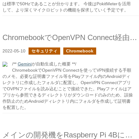
は標準で50Hzであることが分かります。 今後はPokitMeterを活用
して、より深くマイクロビットの機能を探求していく予定です。
ChromebookでOpenVPN Connect経由でVPNに接続
2022-05-10
セキュリティ
Chromebook
/**
Gemini
が自動生成した概要 **/
ChromebookでOpenVPN Connectを使ってVPN接続する手順
のメモ。必要な証明書ファイル等をPlayファイル内のAndroidディ
レクトリに作成したフォルダに配置し、OpenVPN Connectアプリ
でOVPNファイルを読み込むことで接続できた。Playファイルはア
プリから参照できるディレクトリがダウンロードのみのため、誤操
作防止のためAndroidディレクトリ内にフォルダを作成して証明書
を配置した。
メインの開発機をRaspberry Pi 4Bにしてみる