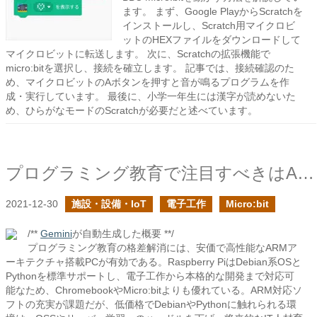
ます。 まず、Google PlayからScratchを
インストールし、Scratch用マイクロビ
ットのHEXファイルをダウンロードして
マイクロビットに転送します。 次に、Scratchの拡張機能で
micro:bitを選択し、接続を確立します。 記事では、接続確認のた
め、マイクロビットのAボタンを押すと音が鳴るプログラムを作
成・実行しています。 最後に、小学一年生には漢字が読めないた
め、ひらがなモードのScratchが必要だと述べています。
プログラミング教育で注目すべきはARM + Debian + Pythonであるはずだ
2021-12-30
施設・設備・IoT
電子工作
Micro:bit
/**
Gemini
が自動生成した概要 **/
プログラミング教育の格差解消には、安価で高性能なARMア
ーキテクチャ搭載PCが有効である。Raspberry PiはDebian系OSと
Pythonを標準サポートし、電子工作から本格的な開発まで対応可
能なため、ChromebookやMicro:bitよりも優れている。ARM対応ソ
フトの充実が課題だが、低価格でDebianやPythonに触れられる環