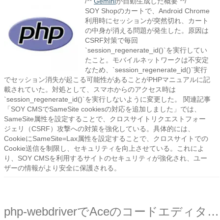
/**
Gemini
が自動生成した概要 **/
SOY Shopのカートで、Android Chrome
利用時にセッションが突然切れ、カート
の中身が消える問題が発生した。原因は
CSRF対策で毎回
`session_regenerate_id()`を実行してい
たこと。モバイルネットワークは不安定
なため、`session_regenerate_id()`実行
でセッション消失が起こる可能性があることがPHPマニュアルに記
載されていた。対処として、スマホからのアクセス時は
`session_regenerate_id()`を実行しないように変更した。 関連記事
「SOY CMSでSameSite cookiesの対応を追加しました」では、
SameSite属性を設定することで、クロスサイトリクエストフォー
ジェリ（CSRF）攻撃への対策を強化している。具体的には、
CookieにSameSite=Lax属性を設定することで、クロスサイトでの
Cookie送信を制限し、セキュリティを向上させている。これによ
り、SOY CMSを利用するサイトのセキュリティが強化され、ユー
ザーの情報がより安全に保護される。
php-webdriverでAceのコードエディタに文字を入力する