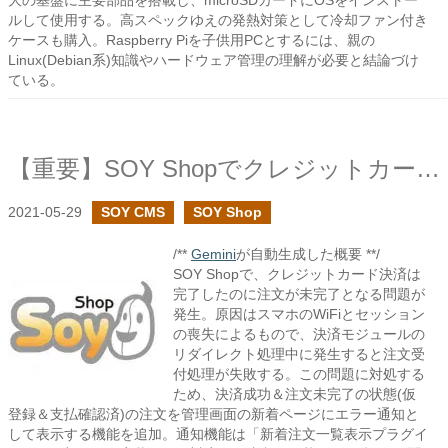
大の基盤に主要部品を搭載し、microSDカードにOSをインストー
ルして使用する。高スペックゆえの発熱対策として冷却ファン付き
ケースも購入。Raspberry Piを子供用PCとするには、親の
Linux(Debian系)知識やハードウェア管理の理解が必要と結論づけ
ている。
【重要】SOY Shopでクレジットカード支払いが正常に終了しなかった注文を通知する機能を追加しました
2021-05-29
SOY CMS
SOY Shop
/**
Gemini
が自動生成した概要 **/
SOY Shopで、クレジットカード決済は
完了したのに注文が未完了となる問題が
発生。原因はスマホのWiFiとセッション
の喪失によるもので、決済モジュールの
リダイレクト処理中に発生すると注文受
付処理が失敗する。この問題に対処する
ため、決済成功＆注文未完了の状態(仮
登録＆支払確認済)の注文を管理画面の新着ページにエラー通知と
して表示する機能を追加。通知機能は「新着注文一覧表示プラグイ