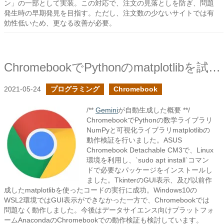
ン」の一部として実装。この対応で、注文の見落としを防ぎ、問題
発生時の早期発見を目指す。ただし、注文数の少ないサイトでは有
効性低いため、更なる改善が必要。
ChromebookでPythonのmatplotlibを試してみた
2021-05-24
プログラミング
Chromebook
/**
Gemini
が自動生成した概要 **/
ChromebookでPythonの数学ライブラリ
NumPyと可視化ライブラリmatplotlibの
動作検証を行いました。ASUS
Chromebook Detachable CM3で、Linux
環境を利用し、`sudo apt install`コマン
ドで必要なパッケージをインストールし
ました。TkinterのGUI表示、及び以前作
成したmatplotlibを使ったコードの実行に成功。Windows10の
WSL2環境ではGUI表示ができなかった一方で、Chromebookでは
問題なく動作しました。今後はデータサイエンス向けプラットフォ
ームAnacondaのChromebookでの動作検証も検討しています。