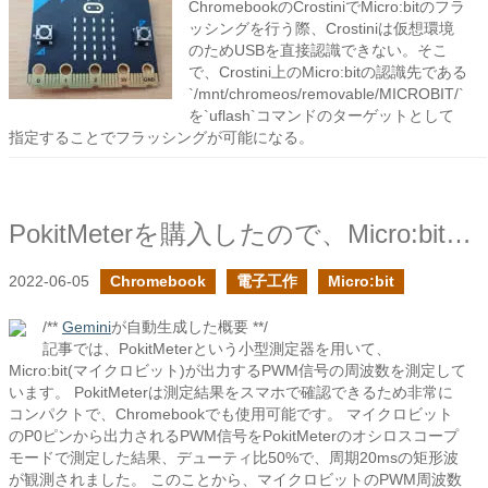
ChromebookのCrostiniでMicro:bitのフラ
ッシングを行う際、Crostiniは仮想環境
のためUSBを直接認識できない。そこ
で、Crostini上のMicro:bitの認識先である
`/mnt/chromeos/removable/MICROBIT/`
を`uflash`コマンドのターゲットとして
指定することでフラッシングが可能になる。
PokitMeterを購入したので、Micro:bitのPWMを測定してみた
2022-06-05
Chromebook
電子工作
Micro:bit
/**
Gemini
が自動生成した概要 **/
記事では、PokitMeterという小型測定器を用いて、
Micro:bit(マイクロビット)が出力するPWM信号の周波数を測定して
います。 PokitMeterは測定結果をスマホで確認できるため非常に
コンパクトで、Chromebookでも使用可能です。 マイクロビット
のP0ピンから出力されるPWM信号をPokitMeterのオシロスコープ
モードで測定した結果、デューティ比50%で、周期20msの矩形波
が観測されました。 このことから、マイクロビットのPWM周波数