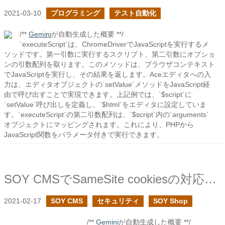
2021-03-10
プログラミング
テスト自動化
/**
Gemini
が自動生成した概要 **/
`executeScript`は、ChromeDriverでJavaScriptを実行するメ
ソッドです。第一引数に実行するスクリプト、第二引数にオプショ
ンの引数配列を取ります。このメソッドは、ブラウザコンテキスト
でJavaScriptを実行し、その結果を返します。Aceエディタへの入
力は、エディタオブジェクトの`setValue`メソッドをJavaScript経
由で呼び出すことで実現できます。上記例では、`$script`に
`setValue`呼び出しを定義し、`$html`をエディタに設定していま
す。`executeScript`の第二引数配列は、`$script`内の`arguments`
オブジェクトにマッピングされます。これにより、PHPから
JavaScript関数をパラメータ付きで実行できます。
SOY CMSでSameSite cookiesの対応を追加しました
2021-02-17
SOY CMS
セキュリティ
SOY Shop
/**
Gemini
が自動生成した概要 **/