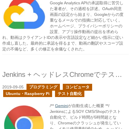
Google Analytics APIの承認取得に苦労し
た著者が、その過程を詳述。OAuth同意
画面の設定から始まり、Googleからの度
重なるメールでの指摘に対応していく。
ホームページ、プライバシーポリシーの
設置、アプリ操作動画の提出を求めら
れ、動画はクライアントIDの表示や言語設定など細かい指示に従い
作成し直した。最終的に承認を得るまで、動画の翻訳やスコープ設
定の不備など、多くの修正を余儀なくされた。
Jenkins + ヘッドレスChromeでテスト自動化の省力化
2019-09-05
プログラミング
コンピュータ
Ubuntu・Raspberry Pi
テスト自動化
/**
Gemini
が自動生成した概要 **/
JenkinsによるSOY CMS/Shopのテスト
自動化で、ビルド時間が5時間超とな
り、Chromeのクラッシュが発生してい
た。メモリ使用量削減のため、ヘッドレ