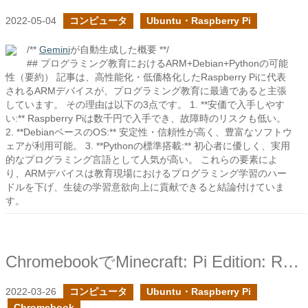
2022-05-04
コンピュータ
Ubuntu・Raspberry Pi
/**
Gemini
が自動生成した概要 **/
## プログラミング教育におけるARM+Debian+Pythonの可能
性（要約） 記事は、高性能化・低価格化したRaspberry Piに代表
されるARMデバイスが、プログラミング教育に最適であると主張
しています。 その理由は以下の3点です。 1. **安価で入手しやす
い:** Raspberry Piは数千円で入手でき、故障時のリスクも低い。
2. **DebianベースのOS:** 安定性・信頼性が高く、豊富なソフトウ
ェアが利用可能。 3. **Pythonの標準搭載:** 初心者に優しく、実用
的なプログラミング言語として人気が高い。 これらの要素によ
り、ARMデバイスは教育現場におけるプログラミング学習のハー
ドルを下げ、生徒の学習意欲向上に貢献できると結論付けていま
す。
ChromebookでMinecraft: Pi Edition: Rebornを動かしてみた
2022-03-26
コンピュータ
Ubuntu・Raspberry Pi
Chromebook