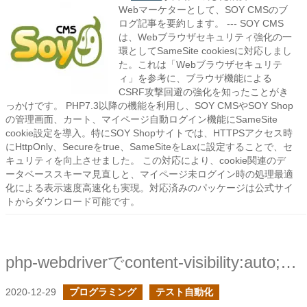
Webマーケターとして、SOY CMSのブ
ログ記事を要約します。 --- SOY CMS
は、Webブラウザセキュリティ強化の一
環としてSameSite cookiesに対応しまし
た。これは「Webブラウザセキュリテ
ィ」を参考に、ブラウザ機能による
CSRF攻撃回避の強化を知ったことがき
っかけです。 PHP7.3以降の機能を利用し、SOY CMSやSOY Shop
の管理画面、カート、マイページ自動ログイン機能にSameSite
cookie設定を導入。特にSOY Shopサイトでは、HTTPSアクセス時
にHttpOnly、Secureをtrue、SameSiteをLaxに設定することで、セ
キュリティを向上させました。 この対応により、cookie関連のデ
ータベーススキーマ見直しと、マイページ未ログイン時の処理最適
化による表示速度高速化も実現。対応済みのパッケージは公式サイ
トからダウンロード可能です。
php-webdriverでcontent-visibility:auto;を利用しているページのリンクをクリックする
2020-12-29
プログラミング
テスト自動化