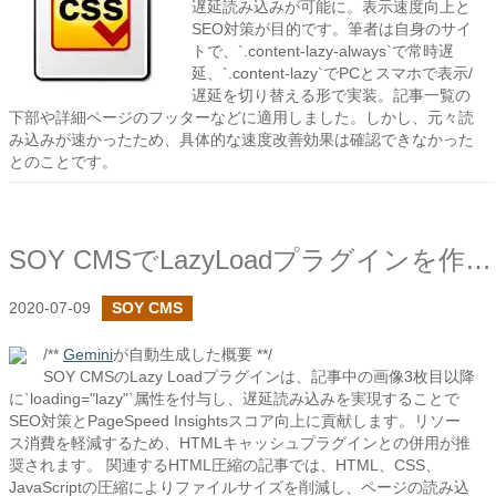
遅延読み込みが可能に。表示速度向上と
SEO対策が目的です。筆者は自身のサイ
トで、`.content-lazy-always`で常時遅
延、`.content-lazy`でPCとスマホで表示/
遅延を切り替える形で実装。記事一覧の
下部や詳細ページのフッターなどに適用しました。しかし、元々読
み込みが速かったため、具体的な速度改善効果は確認できなかった
とのことです。
SOY CMSでLazyLoadプラグインを作成しました
2020-07-09
SOY CMS
/**
Gemini
が自動生成した概要 **/
SOY CMSのLazy Loadプラグインは、記事中の画像3枚目以降
に`loading="lazy"`属性を付与し、遅延読み込みを実現することで
SEO対策とPageSpeed Insightsスコア向上に貢献します。リソー
ス消費を軽減するため、HTMLキャッシュプラグインとの併用が推
奨されます。 関連するHTML圧縮の記事では、HTML、CSS、
JavaScriptの圧縮によりファイルサイズを削減し、ページの読み込