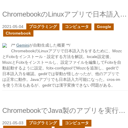
ChromebookのLinuxアプリで日本語入力をできるようにする
2021-05-04
プログラミング
コンピュータ
Google
Chromebook
/**
Gemini
が自動生成した概要 **/
ChromebookのLinuxアプリで日本語入力をするために、Mozc
とFcitxをインストール・設定する方法を解説。locale設定後、
MozcとFcitxをインストールし、設定ファイルを編集してFcitxを自
動起動するように設定。fcitx-configtoolでMozcを追加し、geditで
日本語入力を確認。geditでは挙動が怪しかったが、他のアプリで
は正常に動作。Javaアプリでも日本語入力可能になった。cros-im
を使う方法もあるが、geditでは漢字変換できない問題がある。
ChromebookでJava製のアプリを実行する
2021-05-03
プログラミング
コンピュータ