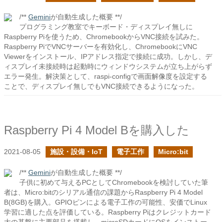
/**
Gemini
が自動生成した概要 **/
プログラミング教室でキーボード・ディスプレイ無しに
Raspberry Piを使うため、ChromebookからVNC接続を試みた。
Raspberry PiでVNCサーバーを有効化し、ChromebookにVNC
Viewerをインストール、IPアドレス指定で接続に成功。しかし、デ
ィスプレイ未接続時は起動時にウィンドウシステムが立ち上がらず
エラー発生。解決策として、raspi-configで画面解像度を設定する
ことで、ディスプレイ無しでもVNC接続できるようになった。
Raspberry Pi 4 Model Bを購入した
2021-08-05
施設・設備・IoT
電子工作
Micro:bit
/**
Gemini
が自動生成した概要 **/
子供に初めて与えるPCとしてChromebookを検討していた筆
者は、Micro:bitのシリアル通信の課題からRaspberry Pi 4 Model
B(8GB)を購入。GPIOピンによる電子工作の可能性、安価でLinux
学習に適した点を評価している。Raspberry Piはクレジットカード