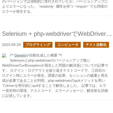
のバージョンでは強制的に実行されていたが、バージョンアップに
よりエラーになった。 `readonly` 属性を持つ `<input>` でも同様の
エラーが発生する。
Selenium + php-webdriverでWebDriverCurlExceptionのエラーにハマった時の対処
2023-09-29
プログラミング
コンピュータ
テスト自動化
/**
Gemini
が自動生成した概要 **/
Seleniumとphp-webdriverのバージョンアップ後に
WebDriverCurlExceptionが発生した問題の解決策についての記事で
す。 ログイン・ログアウトを繰り返すテストコードで、三回目の
ログイン時にエラーが発生。調査の結果、セッションの破棄と再生
成が必要であることが判明。php-webdriverのquitメソッドを用い
てdriverを明示的にquitすることで解決しました。 記事では、エラ
ー発生時の環境、テストコード、エラーメッセージ、解決策を詳細
に記述しています。