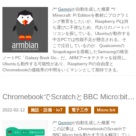
/**
Gemini
が自動生成した概要 **/
Minecraft: Pi Editionを教材にプログラミ
ング教育をしたいが、Raspberry Piは持
ち運びに不便なため、代わりのノートパ
ソコンを探している。Ubuntuが動作する
中古PCでは性能不足が懸念される。そ
こで注目しているのが、Qualcommの
Snapdragonを搭載したSamsungの格安
ノートPC「Galaxy Book Go」だ。ARMアーキテクチャを採用し、
Ubuntuも動作する可能性があり、Raspberry Piの自由度と
Chromebookの価格帯の中間をいくマシンとして期待できる。
ChromebookでScratchとBBC Micro:bitを接続してみる
2022-02-12
施設・設備・IoT
電子工作
Micro:bit
/**
Gemini
が自動生成した概要 **/
この記事は、ChromebookのScratchで
BBC Micro:bitを動かす方法を解説してい