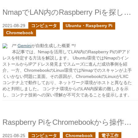
NmapでLAN内のRaspberry Piを探してみる
2021-08-29
コンピュータ
Ubuntu・Raspberry Pi
Chromebook
/**
Gemini
が自動生成した概要 **/
本記事では、Nmapを活用してLAN内のRaspberry PiのIPアド
レスを特定する方法を解説します。 Ubuntu環境ではNmapのイン
ストールからIPアドレス発見までスムーズに進んだ成功事例を紹
介。一方、ChromebookのLinux環境ではNmapでのスキャンが上手
くいかない問題に直面。その原因が、ChromebookのLinuxがLXC
コンテナ上で動作しており、ネットワーク環境がホストと異なるた
めと判明しました。 コンテナ環境からのLAN内探索の難しさを示
し、コンテナ技術への深い理解が不可欠であることを提示します。
Raspberry PiをChromebookから操作する
2021-08-25
コンピュータ
Chromebook
電子工作