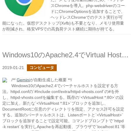
スChromeを導入。php-webdriverのコー
ドにChromeOptionsを追加することで、
ヘッドレスChromeでのテスト実行が可
能になった。仮想デスクトップ(Xvfb)も不要となり、メモリ使用量
が削減され、格安VPSでの高負荷テスト継続に期待が持てる。
Windows10のApache2.4でVirtual Hostを設ける
2019-01-21
コンピュータ
/**
Gemini
が自動生成した概要 **/
Windows10のApache2.4でバーチャルホストを設定する方
法。httpd.confの`#Include conf/extra/httpd-vhosts.conf`の#を外
し、httpd-vhosts.confを編集する。既存の`<VirtualHost *:80>`の設
定に加え、新たな`<VirtualHost *:81>`ブロックを追加し、
DocumentRootに任意のディレクトリを指定、アクセス許可を設定
する。追加のバーチャルホストは、Listenポートと`<VirtualHost>`
ブロックを追加することで設定可能。コマンドプロンプトで`httpd
-k restart`を実行しApacheを再起動後、ブラウザで`localhost:81`等