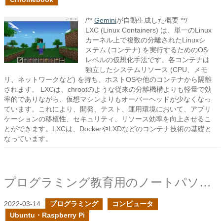
/**
Gemini
が自動生成した概要 **/
LXC (Linux Containers) は、単一のLinux
カーネル上で複数の分離されたLinuxシ
ステム (コンテナ) を実行するためのOS
レベルの仮想化手法です。各コンテナは
独立したシステムリソース (CPU、メモ
リ、ネットワークなど) を持ち、ホストOSや他のコンテナから隔離
されます。 LXCは、chrootのような従来の分離機構よりも軽量で効
率的でありながら、仮想マシンよりもオーバーヘッドが少なくなっ
ています。これにより、開発、テスト、運用環境において、アプリ
ケーションの移植性、セキュリティ、リソース効率を向上させるこ
とができます。LXCは、DockerやLXDなどのコンテナ技術の基礎と
なっています。
プログラミング教育用のノートパソコンを探せ
2022-03-14
プログラミング
コンピュータ
Ubuntu・Raspberry Pi