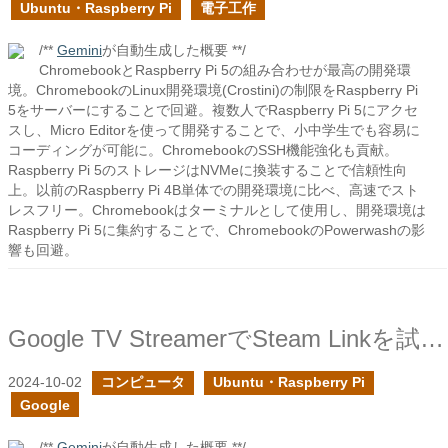
Ubuntu・Raspberry Pi
電子工作
/**
Gemini
が自動生成した概要 **/
ChromebookとRaspberry Pi 5の組み合わせが最高の開発環
境。ChromebookのLinux開発環境(Crostini)の制限をRaspberry Pi
5をサーバーにすることで回避。複数人でRaspberry Pi 5にアクセ
スし、Micro Editorを使って開発することで、小中学生でも容易に
コーディングが可能に。ChromebookのSSH機能強化も貢献。
Raspberry Pi 5のストレージはNVMeに換装することで信頼性向
上。以前のRaspberry Pi 4B単体での開発環境に比べ、高速でスト
レスフリー。Chromebookはターミナルとして使用し、開発環境は
Raspberry Pi 5に集約することで、ChromebookのPowerwashの影
響も回避。
Google TV StreamerでSteam Linkを試してみた
2024-10-02
コンピュータ
Ubuntu・Raspberry Pi
Google
/**
Gemini
が自動生成した概要 **/