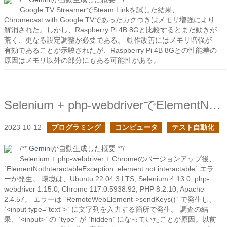
Google TV StreamerでSteam Linkを試した結果、
Chromecast with Google TVであったカクつきはメモリ増強により
解消された。しかし、Raspberry Pi 4B 8Gと比較するとまだ動きが
荒く、更なる設定調整が必要である。 動作改善にはメモリ増強が
有効であることが示唆されたが、Raspberry Pi 4B 8Gとの性能差の
原因はメモリ以外の部分にもある可能性がある。
Selenium + php-webdriverでElementNotInteractableExceptionのエラーにハマった時の対処
2023-10-12
プログラミング
コンピュータ
テスト自動化
/**
Gemini
が自動生成した概要 **/
Selenium + php-webdriver + Chromeのバージョンアップ後、
`ElementNotInteractableException: element not interactable` エラ
ーが発生。 環境は、Ubuntu 22.04.3 LTS, Selenium 4.13.0, php-
webdriver 1.15.0, Chrome 117.0.5938.92, PHP 8.2.10, Apache
2.4.57。 エラーは `RemoteWebElement->sendKeys()` で発生し、
`<input type="text">` に文字列を入力する箇所で発生。 調査の結
果、`<input>` の `type` が `hidden` になっていたことが原因。以前