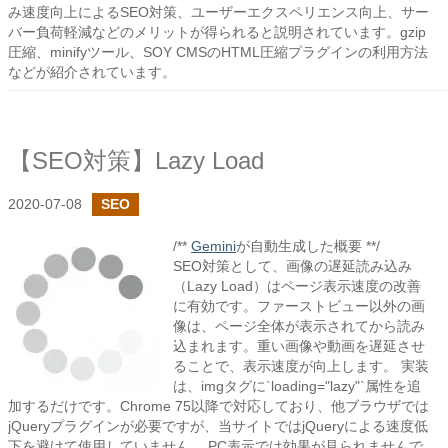
み速度向上によるSEO対策、ユーザーエクスペリエンス向上、サー
バー負荷軽減などのメリットが得られると説明されています。gzip
圧縮、minifyツール、SOY CMSのHTML圧縮プラグインの利用方法
などが紹介されています。
【SEO対策】Lazy Load
2020-07-08
SEO
/**
Gemini
が自動生成した概要 **/
SEO対策として、画像の遅延読み込み
（Lazy Load）はページ表示速度の改善
に有効です。ファーストビュー以外の画
像は、ページ全体が表示されてから読み
込まれます。重い画像や動画を遅延させ
ることで、表示速度が向上します。 実装
は、imgタグに`loading="lazy"`属性を追
加するだけです。Chrome 75以降で対応しており、他ブラウザでは
jQueryプラグインが必要ですが、当サイトではjQueryによる速度低
下を避けて使用していません。 PC表示では効果が見られませんで