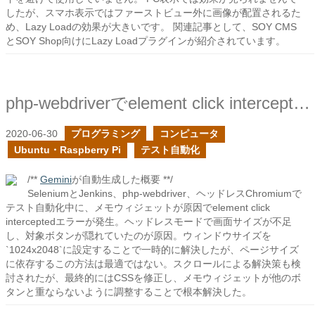
したが、スマホ表示ではファーストビュー外に画像が配置されるた
め、Lazy Loadの効果が大きいです。 関連記事として、SOY CMS
とSOY Shop向けにLazy Loadプラグインが紹介されています。
php-webdriverでelement click interceptedのエラーに対して
2020-06-30
プログラミング
コンピュータ
Ubuntu・Raspberry Pi
テスト自動化
/**
Gemini
が自動生成した概要 **/
SeleniumとJenkins、php-webdriver、ヘッドレスChromiumで
テスト自動化中に、メモウィジェットが原因でelement click
interceptedエラーが発生。ヘッドレスモードで画面サイズが不足
し、対象ボタンが隠れていたのが原因。ウィンドウサイズを
`1024x2048`に設定することで一時的に解決したが、ページサイズ
に依存するこの方法は最適ではない。スクロールによる解決策も検
討されたが、最終的にはCSSを修正し、メモウィジェットが他のボ
タンと重ならないように調整することで根本解決した。