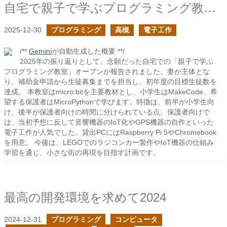
自宅で親子で学ぶプログラミング教室のオープンしました
2025-12-30
プログラミング
高槻
電子工作
/**
Gemini
が自動生成した概要 **/
2025年の振り返りとして、念願だった自宅での「親子で学ぶ
プログラミング教室」オープンが報告されました。妻が主体とな
り、補助金申請から生徒募集までを担当し、初年度の目標生徒数を
達成。 本教室はmicro:bitを主要教材とし、小学生はMakeCode、希
望する保護者はMicroPythonで学びます。特徴は、前半が小学生向
け、後半が保護者向けの時間に分けられている点。保護者向けで
は、当初予想に反して音響機器のIoT化やGPS機器の自作といった
電子工作が人気でした。貸出PCにはRaspberry Pi 5やChromebook
を用意。 今後は、LEGOでのラジコンカー製作やIoT機器の仕組み
学習を通じ、小さな街の再現を目指す計画です。
最高の開発環境を求めて2024
2024-12-31
プログラミング
コンピュータ