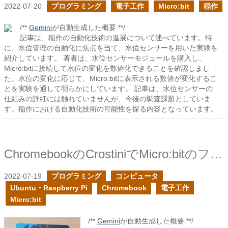
2022-07-20
プログラミング
電子工作
Micro:bit
稲作
/**
Gemini
が自動生成した概要 **/
記事は、稲作の自動化技術の進展について述べています。特
に、水位管理の自動化に焦点を当て、水位センサーを用いた実験を
紹介しています。 著者は、水位センサーモジュールを購入し、
Micro:bitに接続して水位の変化を数値化できることを確認しまし
た。水位の変化に応じて、Micro:bitに表示される数値が変化するこ
とを実験を通して明らかにしています。 記事は、水位センサーの
仕組みの詳細には触れていませんが、今後の調査課題としていま
す。稲作における自動化技術の可能性を探る内容となっています。
ChromebookのCrostiniでMicro:bitのフラッシングをしてみた
2022-07-19
プログラミング
コンピュータ
Ubuntu・Raspberry Pi
Chromebook
電子工作
Micro:bit
/**
Gemini
が自動生成した概要 **/