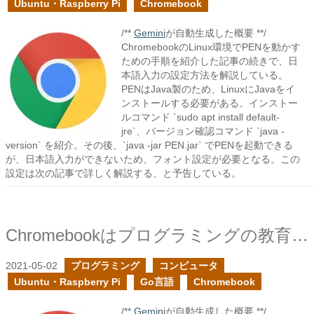
Ubuntu・Raspberry Pi
Chromebook
/**
Gemini
が自動生成した概要 **/
ChromebookのLinux環境でPENを動かす
ための手順を紹介した記事の続きで、日
本語入力の設定方法を解説している。
PENはJava製のため、LinuxにJavaをイ
ンストールする必要がある。インストー
ルコマンド `sudo apt install default-
jre`、バージョン確認コマンド `java -
version` を紹介。その後、`java -jar PEN.jar` でPENを起動できる
が、日本語入力ができないため、フォント設定が必要となる。この
設定は次の記事で詳しく解説する、と予告している。
Chromebookはプログラミングの教育の端末として向いているか？を調査する
2021-05-02
プログラミング
コンピュータ
Ubuntu・Raspberry Pi
Go言語
Chromebook
/**
Gemini
が自動生成した概要 **/