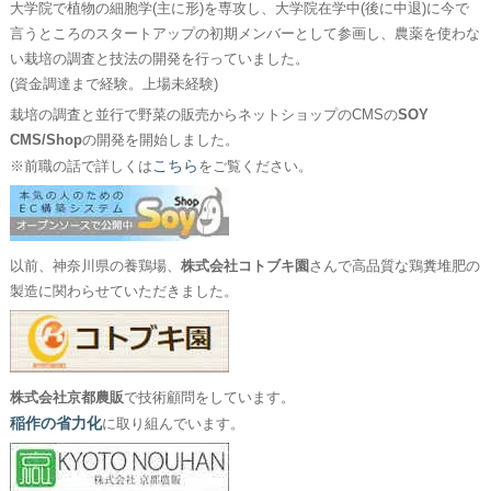
大学院で植物の細胞学(主に形)を専攻し、大学院在学中(後に中退)に今で
言うところのスタートアップの初期メンバーとして参画し、農薬を使わな
い栽培の調査と技法の開発を行っていました。
(資金調達まで経験。上場未経験)
栽培の調査と並行で野菜の販売からネットショップのCMSの
SOY
CMS/Shop
の開発を開始しました。
こちら
※前職の話で詳しくは
をご覧ください。
以前、神奈川県の養鶏場、
株式会社コトブキ園
さんで高品質な鶏糞堆肥の
製造に関わらせていただきました。
株式会社京都農販
で技術顧問をしています。
稲作の省力化
に取り組んでいます。