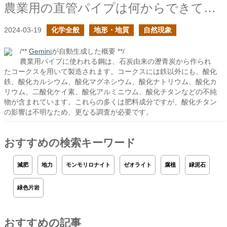
農業用の直管パイプは何からできている？３
2024-03-19
化学全般
地形・地質
自然現象
/**
Gemini
が自動生成した概要 **/
農業用パイプに使われる鋼は、石炭由来の瀝青炭から作られ
たコークスを用いて製造されます。コークスには鉄以外にも、酸化
鉄、酸化カルシウム、酸化マグネシウム、酸化ナトリウム、酸化カ
リウム、二酸化ケイ素、酸化アルミニウム、酸化チタンなどの不純
物が含まれています。これらの多くは肥料成分ですが、酸化チタン
の影響は不明なため、更なる調査が必要です。
おすすめの検索キーワード
減肥
地力
モンモリロナイト
ゼオライト
腐植
緑泥石
緑色片岩
おすすめの記事