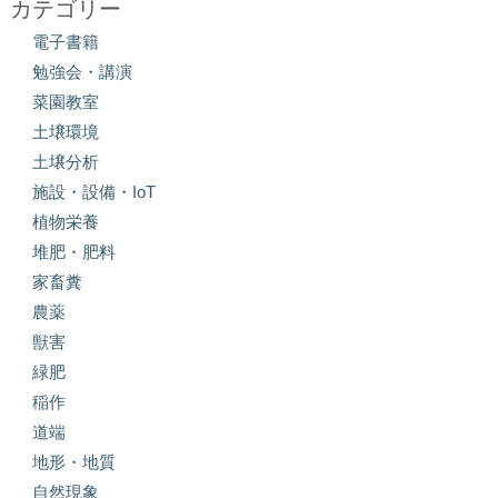
カテゴリー
電子書籍
勉強会・講演
菜園教室
土壌環境
土壌分析
施設・設備・IoT
植物栄養
堆肥・肥料
家畜糞
農薬
獣害
緑肥
稲作
道端
地形・地質
自然現象