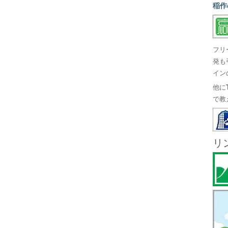
稲作
フリ
発も
イン
他に
で教
リ