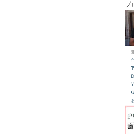
プ
T
D
Y
G