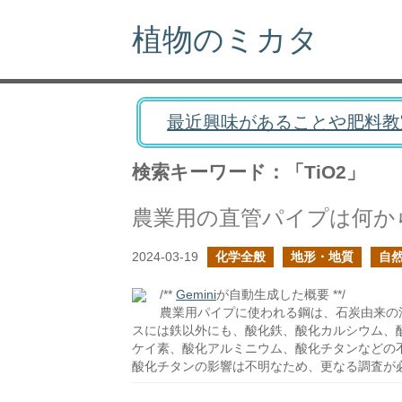
植物のミカタ
最近興味があることや肥料教
検索キーワード：「TiO2」
農業用の直管パイプは何か
2024-03-19
化学全般
地形・地質
自
/**
Gemini
が自動生成した概要 **/
農業用パイプに使われる鋼は、石炭由来の
スには鉄以外にも、酸化鉄、酸化カルシウム、
ケイ素、酸化アルミニウム、酸化チタンなどの
酸化チタンの影響は不明なため、更なる調査が