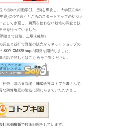
院で植物の細胞学(主に形)を専攻し、大学院在学中
に中退)に今で言うところのスタートアップの初期メ
ーとして参画し、農薬を使わない栽培の調査と技
開発を行っていました。
金調達まで経験。上場未経験)
の調査と並行で野菜の販売からネットショップの
Sの
SOY CMS/Shop
の開発を開始しました。
こちら
職の話で詳しくは
をご覧ください。
、神奈川県の養鶏場、
株式会社コトブキ園
さんで
質な鶏糞堆肥の製造に関わらせていただきまし
会社京都農販
で技術顧問をしています。