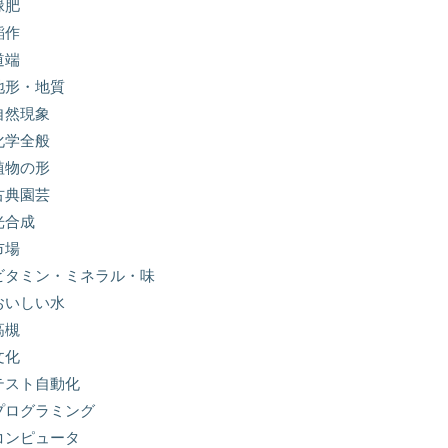
緑肥
稲作
道端
地形・地質
自然現象
化学全般
植物の形
古典園芸
光合成
市場
ビタミン・ミネラル・味
おいしい水
高槻
文化
テスト自動化
プログラミング
コンピュータ