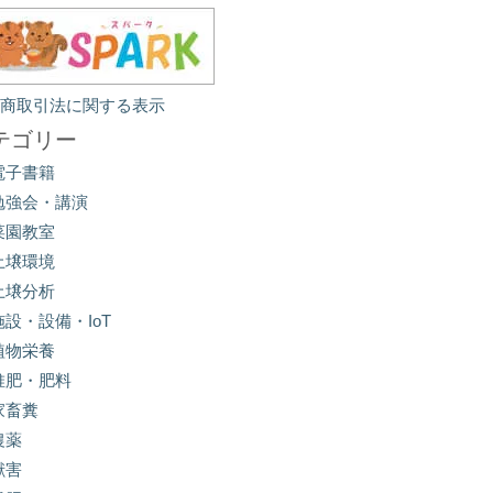
定商取引法に関する表示
テゴリー
電子書籍
勉強会・講演
菜園教室
土壌環境
土壌分析
施設・設備・IoT
植物栄養
堆肥・肥料
家畜糞
農薬
獣害