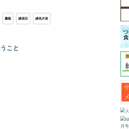
腐植
緑泥石
緑色片岩
思うこと