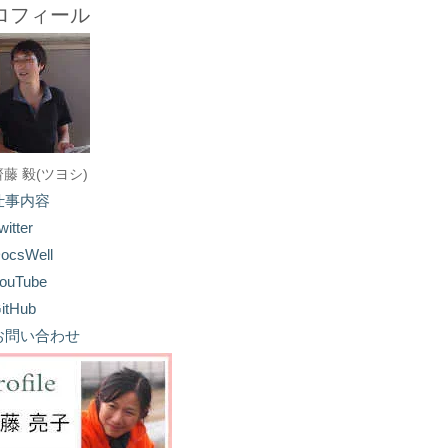
ロフィール
齋藤 毅(ツヨシ)
仕事内容
witter
ocsWell
ouTube
itHub
お問い合わせ