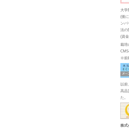
大学
(後
ンバ
法の
(資
栽培
CM
※前
以前
高品
た。
株式