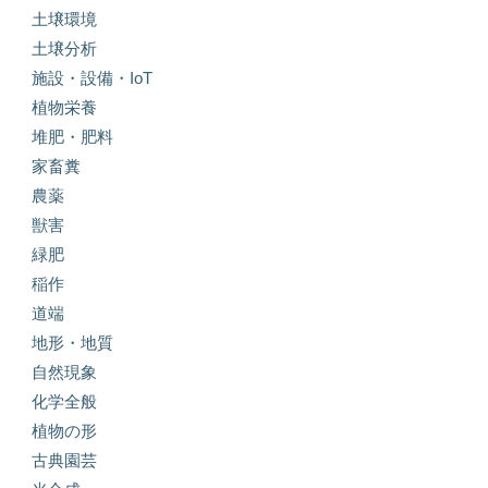
土壌環境
土壌分析
施設・設備・IoT
植物栄養
堆肥・肥料
家畜糞
農薬
獣害
緑肥
稲作
道端
地形・地質
自然現象
化学全般
植物の形
古典園芸