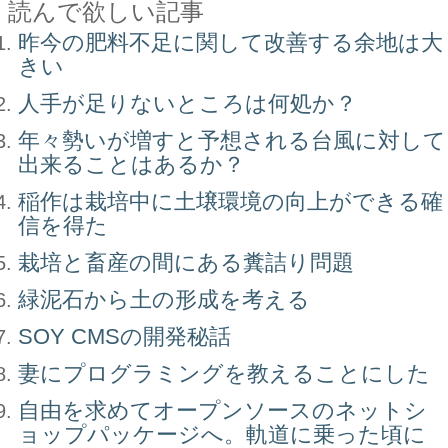
読んで欲しい記事
昨今の肥料不足に関して改善する余地は大
きい
人手が足りないところは何処か？
年々勢いが増すと予想される台風に対して
出来ることはあるか？
稲作は栽培中に土壌環境の向上ができる確
信を得た
栽培と畜産の間にある糞詰り問題
緑泥石から土の形成を考える
SOY CMSの開発秘話
妻にプログラミングを教えることにした
自由を求めてオープンソースのネットシ
ョップパッケージへ。軌道に乗った頃に