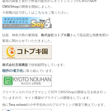
栽培の調査と並行で野菜の販売からネットショップのCMSの
SOY
CMS/Shop
の開発を開始しました。
こちら
※前職の話で詳しくは
をご覧ください。
以前、神奈川県の養鶏場、
株式会社コトブキ園
さんで高品質な鶏糞堆肥の
製造に関わらせていただきました。
株式会社京都農販
で技術顧問をしています。
稲作の省力化
に取り組んでいます。
フリーランスのプログラマとしてSOY CMS/Shopの開発も引き続き行っ
ていますので、サイト構築やプラグインの開発をしています。
他に
Tera school
の小中学生向けのプログラミング教室で教えています。