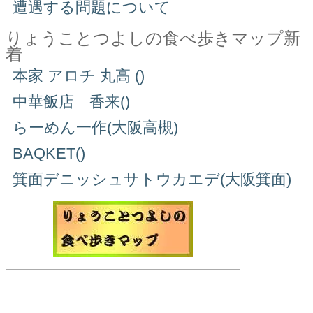
遭遇する問題について
りょうことつよしの食べ歩きマップ新
着
本家 アロチ 丸高 ()
中華飯店 香来()
らーめん一作(大阪高槻)
BAQKET()
箕面デニッシュサトウカエデ(大阪箕面)