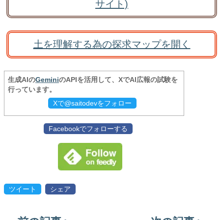
サイト)
土を理解する為の探求マップを開く
生成AIの
Gemini
のAPIを活用して、XでAI広報の試験を
行っています。
Xで@saitodevをフォロー
Facebookでフォローする
ツイート
シェア