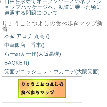
自由を求めてオープンソースのネットシ
ョップパッケージへ。軌道に乗った頃に
遭遇する問題について
りょうことつよしの食べ歩きマップ新
着
本家 アロチ 丸高 ()
中華飯店 香来()
らーめん一作(大阪高槻)
BAQKET()
箕面デニッシュサトウカエデ(大阪箕面)