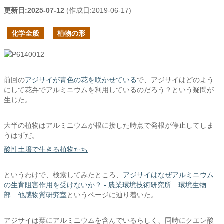
更新日:
2025-07-12
(作成日:
2019-06-17
)
化学全般
植物の形
前回の
アジサイが青色の花を咲かせている
で、アジサイはどのよう
にして花弁でアルミニウムを利用しているのだろう？という疑問が
生じた。
大半の植物はアルミニウムが根に接した時点で発根が停止してしま
うはずだ。
酸性土壌で生きる植物たち
というわけで、検索してみたところ、
アジサイはなぜアルミニウム
の生育阻害作用を受けないか？ - 農業環境技術研究所 環境生物
部 他感物質研究室
というページに辿り着いた。
アジサイは葉にアルミニウムを含んでいるらしく、同時にクエン酸