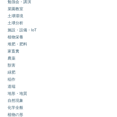
勉強会・講演
菜園教室
土壌環境
土壌分析
施設・設備・IoT
植物栄養
堆肥・肥料
家畜糞
農薬
獣害
緑肥
稲作
道端
地形・地質
自然現象
化学全般
植物の形