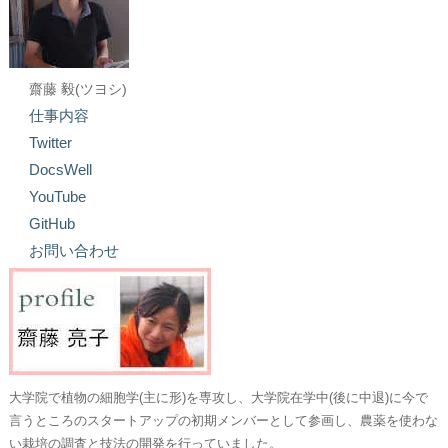
齋藤 毅(ツヨシ)
仕事内容
Twitter
DocsWell
YouTube
GitHub
お問い合わせ
大学院で植物の細胞学(主に形)を専攻し、大学院在学中(後に中退)に今で
言うところのスタートアップの初期メンバーとして参画し、農薬を使わな
い栽培の調査と技法の開発を行っていました。