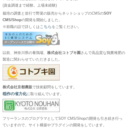
(資金調達まで経験。上場未経験)
栽培の調査と並行で野菜の販売からネットショップのCMSの
SOY
CMS/Shop
の開発を開始しました。
こちら
※前職の話で詳しくは
をご覧ください。
以前、神奈川県の養鶏場、
株式会社コトブキ園
さんで高品質な鶏糞堆肥の
製造に関わらせていただきました。
株式会社京都農販
で技術顧問をしています。
稲作の省力化
に取り組んでいます。
フリーランスのプログラマとしてSOY CMS/Shopの開発も引き続き行っ
ていますので、サイト構築やプラグインの開発をしています。