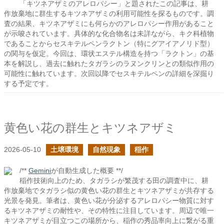
「キツネアザミのアレロパシー」と題されたこの記事は、耕
作放棄地に群生するキツネアザミの利用可能性を探るものです。調
査の結果、キツネアザミにも何らかのアレロパシー作用があること
が示唆されています。具体的な化合物名は未詳ながら、キク科植物
であることからセスキテルペンラクトン（特にグアイアノリド型）
の関与を仮定。今回は、環状エステル構造を持つ「ラクトン」の基
本を解説し、過去に触れたタガラシのラヌンクリンとの類似作用の
可能性に触れています。次回以降でセスキテルペンの詳細を深掘り
する予定です。
黄色い花の群生とキツネアザミ
2026-05-10
土壌環境
自然現象
稲作
/**
Gemini
が自動生成した概要 **/
稲作技術向上のため、タガラシが繁茂する田の調査中に、耕
作放棄地でタガラシ似の黄色い花の群生とキツネアザミが共存する
光景を発見。筆者は、黄色い花が分泌するアレロパシー物質に対す
るキツネアザミの耐性や、その特性に注目しています。周辺で唯一
キツネアザミが目立つこの場所から、稲作の秀品率向上に繋がる重