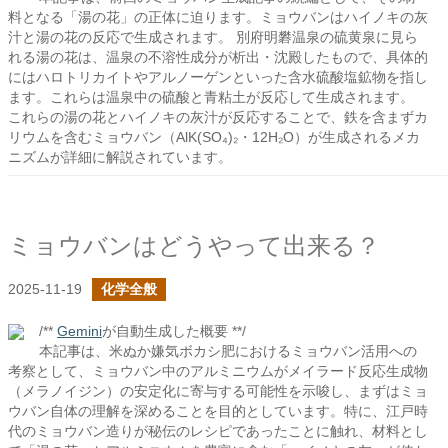
料となる「湯の花」の正体に迫ります。ミョウバンはハイノキの灰
汁と湯の花の反応で生成されます。 別府明礬温泉の硫黄泉に見ら
れる湯の花は、温泉の不溶性成分が析出・沈殿したもので、具体的
にはハロトリカイトやアルノーゲンといった含水硫酸塩鉱物を指し
ます。これらは温泉中の硫酸と青粘土が反応して生成されます。
これらの湯の花とハイノキの灰汁が反応することで、鉄を含まずカ
リウムを含むミョウバン（AlK(SO₄)₂・12H₂O）が生成されるメカ
ニズムが詳細に解説されています。
ミョウバンはどうやって出来る？
2025-11-19
化学全般
/**
Gemini
が自動生成した概要 **/
本記事は、米ぬか嫌気ボカシ肥におけるミョウバン活用への
考察として、ミョウバン中のアルミニウムがメイラード反応生成物
（メラノイジン）の安定化に寄与する可能性を示唆し、まずはミョ
ウバン自体の理解を深めることを目的としています。特に、江戸時
代のミョウバン造りが秘伝のレシピであったことに触れ、材料とし