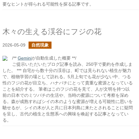
要なヒントが得られる可能性を探る記事です。
木々の生える渓谷にフジの花
2026-05-09
自然現象
/**
Gemini
が自動生成した概要 **/
ご提示いただいたブログ記事を読み、250字で要約を作成しま
した。 *** 自宅から数十分の渓谷は、町では見られない植生が魅力
で、植物学習の場として訪れる。5月上旬でも花が少ない中、つる
性のフジの花が目立ち、ハナバチにとって貴重な蜜源となっている
ことを紹介する。 筆者はこのフジの花を見て、人が文明を持つ以
前の日本でのミツバチの生活や、当時の蜜源について考察を深め
る。森が成熟すればシイの木のような蜜源が増える可能性に思いを
馳せるが、シイの木が人と共に日本列島に来たとされることに疑問
を呈し、古代の植生と生態系への興味を喚起する記事となってい
る。