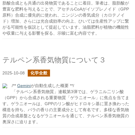
肪酸合成とも共通の出発物質であることに着目。筆者は、脂肪酸が
豊富な肥料を与えることで、アセチルCoAがイソプレノイド（GPP
原料）合成に優先的に使われ、ニンジンの香気成分（カロテノイ
ド）増加、さらには光合成効率の向上、ひいては生産性アップに繋
がる可能性を仮説として提起しています。油脂肥料が植物の機能性
や収量に与える影響を探る、示唆に富む内容です。
テルペン系香気物質について３
2025-10-08
化学全般
/**
Gemini
が自動生成した概要 **/
「テルペン系香気物質」連載第3弾では、ゲラニル二リン酸
（GPP）から合成される重要物質「ゲラニオール」に焦点を当てま
す。ゲラニオールは、GPPのリン酸がヒドロキシ基に置き換わった
構造を持ち、バラの香りの主要成分として有名です。多様な香気物
質の合成基盤となるゲラニオールを通じて、テルペン系香気物質の
奥深さに迫ります。