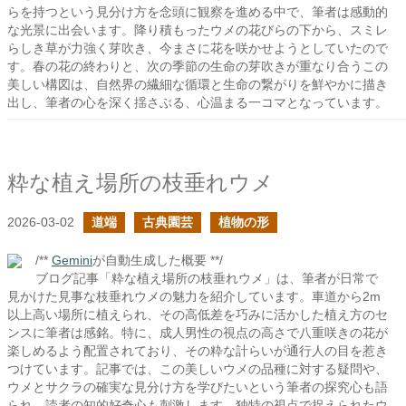
らを持つという見分け方を念頭に観察を進める中で、筆者は感動的
な光景に出会います。降り積もったウメの花びらの下から、スミレ
らしき草が力強く芽吹き、今まさに花を咲かせようとしていたので
す。春の花の終わりと、次の季節の生命の芽吹きが重なり合うこの
美しい構図は、自然界の繊細な循環と生命の繋がりを鮮やかに描き
出し、筆者の心を深く揺さぶる、心温まる一コマとなっています。
粋な植え場所の枝垂れウメ
2026-03-02
道端
古典園芸
植物の形
/**
Gemini
が自動生成した概要 **/
ブログ記事「粋な植え場所の枝垂れウメ」は、筆者が日常で
見かけた見事な枝垂れウメの魅力を紹介しています。車道から2m
以上高い場所に植えられ、その高低差を巧みに活かした植え方のセ
ンスに筆者は感銘。特に、成人男性の視点の高さで八重咲きの花が
楽しめるよう配置されており、その粋な計らいが通行人の目を惹き
つけています。記事では、この美しいウメの品種に対する疑問や、
ウメとサクラの確実な見分け方を学びたいという筆者の探究心も語
られ、読者の知的好奇心も刺激します。独特の視点で捉えられたウ