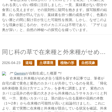
られる美しい白い模様に注目しました。一見、葉緑素がない部分や
食害にも見えますが、その規則性に疑問を抱きます。接写観察の結
果、白い箇所が凹んでおり、葉緑素を持つ層の成長が早く、色素の
ない層との間に裂け目が生じた可能性を推測。しかし、なぜこのよ
うな現象が起こるのか、そのメカニズムは不明であり、「アザミは
奥が深い」と、自然の神秘への探究心を綴っています。
同じ科の草で在来種と外来種がせめぎ合っている場所を探して
2026-04-23
道端
土壌環境
植物の形
自然現象
/**
Gemini
が自動生成した概要 **/
在来種と外来種がせめぎ合う場所を探す本記事では、筆者が
自宅の庭で黄色と紫色のカタバミが共存しているのを発見。「帰化
&外来植物 見分け方マニュアル」を参考に調査します。 紫色のカ
タバミは花弁の色や葉の大きさから外来種のムラサキカタバミと判
明。一方、黄色いカタバミは、茎の節から出る葉柄や花柄の本数
（1〜2本）から在来種の可能性が高いと結論付けました。 これに
より、庭で実際に在来種と外来種が競合している状況を確認。外来