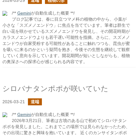
2026-03-29
道端
植物の形
/**
Gemini
が自動生成した概要 **/
ブログ記事では、春に目立つマメ科の植物の中から、小葉が
小さな「スズメノエンドウ」に焦点を当てています。筆者は群生で
白い花を咲かせているスズメノエンドウを発見し、その開花時期が
カラスノエンドウよりも若干遅い可能性を指摘。さらに、スズメノ
エンドウが自家受粉する可能性があることに触れつつも、昆虫が蜜
を吸いに来るのかという疑問を抱き、今後その生態を継続して観察
していく意向を示しています。開花期間が短いとしながらも、植物
の奥深さへの探求心が感じられる内容です。
シロバナタンポポが咲いていた
2026-03-21
道端
/**
Gemini
が自動生成した概要 **/
2026年3月21日、筆者は古墳のある山で初めてシロバナタン
ポポを発見しました。これまでこの場所では見られなかったため、
その出現に驚きと興味を抱いています。 近くのカンサイタンポポ