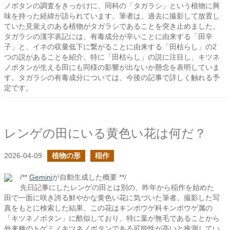
ノボタンの調査をきっかけに、同科の「タガラシ」という植物に興
味を持った経緯が語られています。筆者は、過去に撮影して放置し
ていた見覚えのある植物がタガラシであることを突き止めました。
タガラシの漢字表記には、有毒成分が辛いことに由来する「田辛
子」と、イネの収量低下に繋がることに由来する「田枯らし」の2
つの説があることを紹介。特に「田枯らし」の説に注目し、キツネ
ノボタンが生える田にも同様の影響が出ないか懸念を表明していま
す。タガラシの有毒成分については、今後の記事で詳しく触れる予
定です。
レンゲの田にいる黄色い花は何だ？
2026-04-09
植物の形
稲作
/**
Gemini
が自動生成した概要 **/
先日記事にしたレンゲの田とは別の、昨年から稲作を始めた
田で一面に咲き誇る鮮やかな黄色い花に気づいた筆者。撮影した写
真をもとに検索した結果、この花はキンポウゲ科キンポウゲ属の
「キツネノボタン」に酷似しており、特に葉が無毛であることから
外来種のトゲミノキツネノボタンである可能性が高いと推測してい