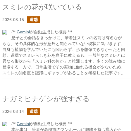
スミレの花が咲いている
2026-03-15
道端
/**
Gemini
が自動生成した概要 **/
息子との会話をきっかけに、筆者はスミレの名前は有名なが
らも、その具体的な形が意外と知られていない現状に気づきます。
自身も植物を学んでいたにも関わらず、形を想像できなかったと回
顧。道端でスミレらしき花を息子に教えるも、一般的なスミレとは
異なる形状から「スミレ科の何か」と推測します。多くの読み物に
登場する一方で、日常生活でその実物に触れる機会が少ないため、
スミレの知名度と認識にギャップがあることを考察した記事です。
ナガミヒナゲシが強すぎる
2026-03-14
道端
/**
Gemini
が自動生成した概要 **/
本記事は、筆者が高槻市のマンホールに興味を持つ導入から