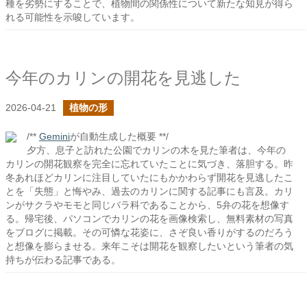
種を劣勢にすることで、植物間の関係性について新たな知見が得ら
れる可能性を示唆しています。
今年のカリンの開花を見逃した
2026-04-21
植物の形
/**
Gemini
が自動生成した概要 **/
夕方、息子と訪れた公園でカリンの木を見た筆者は、今年の
カリンの開花観察を完全に忘れていたことに気づき、落胆する。昨
冬あれほどカリンに注目していたにもかかわらず開花を見逃したこ
とを「失態」と悔やみ、過去のカリンに関する記事にも言及。カリ
ンがサクラやモモと同じバラ科であることから、5弁の花を想像す
る。帰宅後、パソコンでカリンの花を画像検索し、無料素材の写真
をブログに掲載。その可憐な花姿に、さぞ良い香りがするのだろう
と想像を膨らませる。来年こそは開花を観察したいという筆者の気
持ちが伝わる記事である。