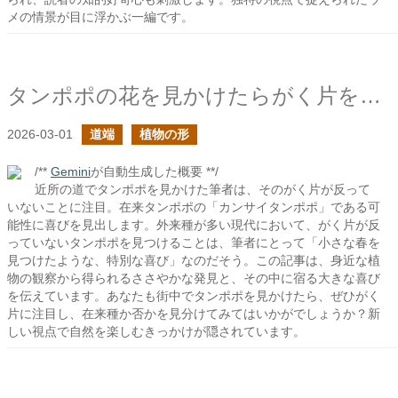
メの情景が目に浮かぶ一編です。
タンポポの花を見かけたらがく片を見たくなる
2026-03-01
道端
植物の形
/**
Gemini
が自動生成した概要 **/
近所の道でタンポポを見かけた筆者は、そのがく片が反って
いないことに注目。在来タンポポの「カンサイタンポポ」である可
能性に喜びを見出します。外来種が多い現代において、がく片が反
っていないタンポポを見つけることは、筆者にとって「小さな春を
見つけたような、特別な喜び」なのだそう。この記事は、身近な植
物の観察から得られるささやかな発見と、その中に宿る大きな喜び
を伝えています。あなたも街中でタンポポを見かけたら、ぜひがく
片に注目し、在来種か否かを見分けてみてはいかがでしょうか？新
しい視点で自然を楽しむきっかけが隠されています。