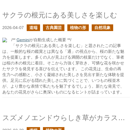
サクラの根元にある美しさを楽しむ
2026-04-07
道端
古典園芸
植物の形
自然現象
/**
Gemini
が自動生成した概要 **/
「サクラの根元にある美しさを楽しむ」と題されたこの記事
は、一般的な桜の鑑賞とは異なる「通」の視点から、桜の新たな魅
力を提案します。多くの人が見上げる満開の枝葉だけでなく、筆者
は桜の木の根元に着目。そこから力強く芽吹き、可憐な花を咲かせ
たサクラを発見する喜びを伝えています。 この花見は、生命の再
生力への感動と、小さく凝縮された美しさを見出す新たな体験を提
供。足元に広がる隠れた美しさに気づくことで、いつもの桜並木
が、より豊かな表情で私たちを魅了するでしょう。新たな発見で、
あなたの花見がさらに奥深いものになるヒントが詰まっています。
スズメノエンドウらしき草がカラスノエンドウよりも若干遅く開花していた