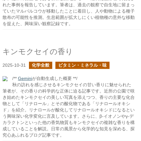
れた事例を報告しています。筆者は、過去の観察で自生地に留まっ
ていたマルバルコウが移動したことに着目し、人や動物による種子
散布の可能性を推測。生息範囲が拡大しにくい植物種の意外な移動
を捉えた、興味深い観察記録です。
キンモクセイの香り
2025-10-31
化学全般
ビタミン・ミネラル・味
/**
Gemini
が自動生成した概要 **/
秋の訪れを感じさせるキンモクセイの甘い香りに魅せられた
筆者が、その香りの科学的な正体に迫る記事です。近所の公園で咲
き始めたキンモクセイの美しい写真を添えつつ、香りの主要な化合
物として「リナロール」とその酸化物である「リナロールオキシ
ド」を紹介。リナロールが酸化してリナロールオキシドになるとい
う興味深い化学変化に言及しています。さらに、β-イオノンやγ-デ
カラクトンといった他の香気物質もキンモクセイの複雑な香りを構
成していることを解説。日常の風景から化学的な知見を深める、探
究心あふれるブログ記事です。