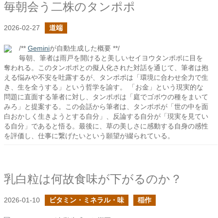
毎朝会う二株のタンポポ
2026-02-27
道端
/**
Gemini
が自動生成した概要 **/
毎朝、筆者は雨戸を開けると美しいセイヨウタンポポに目を
奪われる。このタンポポとの擬人化された対話を通じて、筆者は抱
える悩みや不安を吐露するが、タンポポは「環境に合わせ全力で生
き、生を全うする」という哲学を諭す。 「お金」という現実的な
問題に直面する筆者に対し、タンポポは「庭でゴボウの種をまいて
みろ」と提案する。この会話から筆者は、タンポポが「世の中を面
白おかしく生きようとする自分」、反論する自分が「現実を見てい
る自分」であると悟る。最後に、草の美しさに感動する自身の感性
を評価し、仕事に繋げたいという願望が綴られている。
乳白粒は何故食味が下がるのか？
2026-01-10
ビタミン・ミネラル・味
稲作