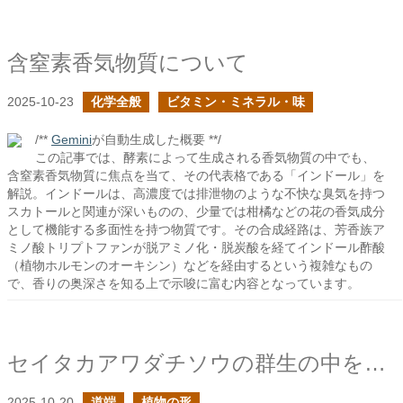
含窒素香気物質について
2025-10-23
化学全般
ビタミン・ミネラル・味
/**
Gemini
が自動生成した概要 **/
この記事では、酵素によって生成される香気物質の中でも、
含窒素香気物質に焦点を当て、その代表格である「インドール」を
解説。インドールは、高濃度では排泄物のような不快な臭気を持つ
スカトールと関連が深いものの、少量では柑橘などの花の香気成分
として機能する多面性を持つ物質です。その合成経路は、芳香族ア
ミノ酸トリプトファンが脱アミノ化・脱炭酸を経てインドール酢酸
（植物ホルモンのオーキシン）などを経由するという複雑なもの
で、香りの奥深さを知る上で示唆に富む内容となっています。
セイタカアワダチソウの群生の中を果敢に攻めるヤブマメ
2025-10-20
道端
植物の形