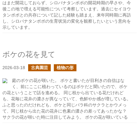
はまだ開花しておらず、シロバナタンポポの開花時期の早さや、今
後この地で増える可能性について考察しています。過去にセイヨウ
タンポポとの共存について記した経験も踏まえ、来年同時期に再訪
し、シロバナタンポポの生育状況の変化を観察したいという意向を
示しています。
ボケの花を見て
2026-03-18
古典園芸
植物の形
庭のボケの花が咲いた。 ボケと書いたが目利きの自信はな
く、前にここに植わっているのはボケだと聞いたので、ボケ
の花ということで話を進める。 同じ枝から出ている花だけれど
も、花毎に花弁の濃さが異なっていて、色鮮やか感が増している。
ふと思ったのだけれども、ボケと同じバラ科のサクラとかウメっ
て、同じ枝から出た花の花弁に色素の濃さの差ってあったかな？
サクラの花が咲いた時に注目してみよう。 ボケの花が咲いている