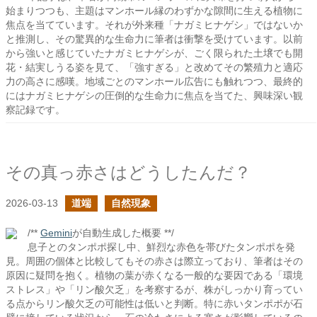
始まりつつも、主題はマンホール縁のわずかな隙間に生える植物に
焦点を当てています。それが外来種「ナガミヒナゲシ」ではないか
と推測し、その驚異的な生命力に筆者は衝撃を受けています。以前
から強いと感じていたナガミヒナゲシが、ごく限られた土壌でも開
花・結実しうる姿を見て、「強すぎる」と改めてその繁殖力と適応
力の高さに感嘆。地域ごとのマンホール広告にも触れつつ、最終的
にはナガミヒナゲシの圧倒的な生命力に焦点を当てた、興味深い観
察記録です。
その真っ赤さはどうしたんだ？
2026-03-13
道端
自然現象
/**
Gemini
が自動生成した概要 **/
息子とのタンポポ探し中、鮮烈な赤色を帯びたタンポポを発
見。周囲の個体と比較してもその赤さは際立っており、筆者はその
原因に疑問を抱く。植物の葉が赤くなる一般的な要因である「環境
ストレス」や「リン酸欠乏」を考察するが、株がしっかり育ってい
る点からリン酸欠乏の可能性は低いと判断。特に赤いタンポポが石