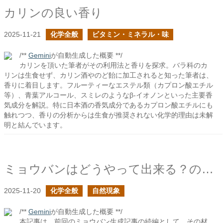
カリンの良い香り
2025-11-21
化学全般
ビタミン・ミネラル・味
/**
Gemini
が自動生成した概要 **/
カリンを頂いた筆者がその利用法と香りを探求。バラ科のカ
リンは生食せず、カリン酒やのど飴に加工されると知った筆者は、
香りに着目します。フルーティーなエステル類（カプロン酸エチル
等）、青葉アルコール、スミレのようなβ-イオノンといった主要香
気成分を解説。特に日本酒の香気成分であるカプロン酸エチルにも
触れつつ、香りの分析からは生食が推奨されない化学的理由は未解
明と結んでいます。
ミョウバンはどうやって出来る？の続き
2025-11-20
化学全般
自然現象
/**
Gemini
が自動生成した概要 **/
本記事は、前回のミョウバン生成記事の続編として、その材