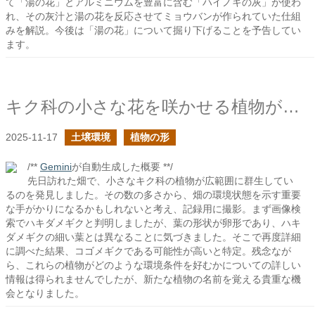
て「湯の花」とアルミニウムを豊富に含む「ハイノキの灰」が使わ
れ、その灰汁と湯の花を反応させてミョウバンが作られていた仕組
みを解説。今後は「湯の花」について掘り下げることを予告してい
ます。
キク科の小さな花を咲かせる植物が群生してた
2025-11-17
土壌環境
植物の形
/**
Gemini
が自動生成した概要 **/
先日訪れた畑で、小さなキク科の植物が広範囲に群生してい
るのを発見しました。その数の多さから、畑の環境状態を示す重要
な手がかりになるかもしれないと考え、記録用に撮影。まず画像検
索でハキダメギクと判明しましたが、葉の形状が卵形であり、ハキ
ダメギクの細い葉とは異なることに気づきました。そこで再度詳細
に調べた結果、コゴメギクである可能性が高いと特定。残念なが
ら、これらの植物がどのような環境条件を好むかについての詳しい
情報は得られませんでしたが、新たな植物の名前を覚える貴重な機
会となりました。