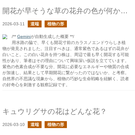
開花が早そうな草の花弁の色が何か違う
2026-03-11
道端
植物の形
/**
Gemini
が自動生成した概要 **/
用水路の脇で、早くも開花寸前のカラスノエンドウらしき植
物が発見されました。注目すべきは、通常紫色であるはずの花弁が
白いこと。この白い花弁を持つ株は、周辺で最も早く開花する可能
性があり、筆者はその理由について興味深い仮説を立てています。
紫色の色素合成が不要な分、開花に必要なエネルギーや物質の合成
が加速し、結果として早期開花に繋がったのではないか、と考察。
自然界の不思議な現象から、植物の巧妙な生命戦略を紐解く、読者
の好奇心を刺激する観察記録です。
キュウリグサの花はどんな花？
2026-03-10
道端
植物の形