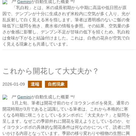
/**
Gemini
が自動生成した概要 **/
「乳白粒」とは、米の成長初期から中期に高温や低日照が原
因で、デンプンが十分に生成されず米粒内に空気が多く入り、光が
乱反射して白く見える米を指します。筆者は透明感のないご飯の食
味低下に疑問を抱き、農水省の情報を参照。その結果、空気量の多
さが食感に影響し、デンプン不足が甘味の低下を招くため、乳白粒
は食味が下がると結論付けました。これは、白色の花弁が空気で白
く見える現象とも共通しています。
これから開花して大丈夫か？
2026-01-09
道端
自然現象
/**
Gemini
が自動生成した概要 **/
1月上旬、筆者は開花寸前のセイヨウタンポポを発見。通常の
開花時期が3月であると認識している筆者は、これから本格的に寒
くなる時期に咲こうとしているタンポポに「大丈夫か？」と疑問を
呈します。なぜこの季節外れに開花を迎えようとしているのか、セ
イヨウタンポポの具体的な開花条件は何なのかについて、読者に問
いかける内容となっています。季節の移り変わりや植物の生態に興