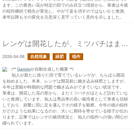
ます。この黄色い花が特定の田でのみ目立つ現状から、筆者は今後
の稲作継続で植生が変化し、やがて姿を消すのではないかと推測。
来年以降もその変化を注意深く見守っていく意向を示しました。
レンゲは開花したが、ミツバチはまだあまりやってきていないらしい
2026-04-08
自然現象
緑肥
稲作
/**
Gemini
が自動生成した概要 **/
知人が新たに借りた田で育てているレンゲが、ちらほら開花
を始めました。本来、レンゲは開花前に鋤き込み緑肥としますが、
今年は景観や時期的な問題で鋤き込みができていない状況です。
筆者は、開花した花の形から、まだミツバチがほとんど訪れていな
いと推測しています。知人は秀品率の高い栽培者として筆者も信頼
しており、頻繁に田に足を運んでその様子を観察。今年の彼の稲作
がどのような結果になるのか、大いに期待を寄せている様子が伝わ
ります。記事ではレンゲの栽培状況と、知人の稲作への強い関心が
綴られています。