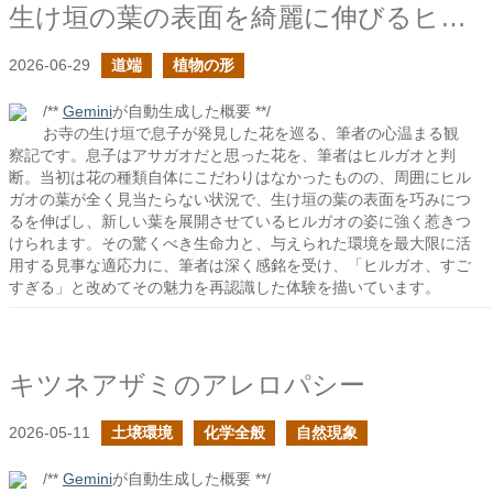
生け垣の葉の表面を綺麗に伸びるヒルガオかな
2026-06-29
道端
植物の形
/**
Gemini
が自動生成した概要 **/
お寺の生け垣で息子が発見した花を巡る、筆者の心温まる観
察記です。息子はアサガオだと思った花を、筆者はヒルガオと判
断。当初は花の種類自体にこだわりはなかったものの、周囲にヒル
ガオの葉が全く見当たらない状況で、生け垣の葉の表面を巧みにつ
るを伸ばし、新しい葉を展開させているヒルガオの姿に強く惹きつ
けられます。その驚くべき生命力と、与えられた環境を最大限に活
用する見事な適応力に、筆者は深く感銘を受け、「ヒルガオ、すご
すぎる」と改めてその魅力を再認識した体験を描いています。
キツネアザミのアレロパシー
2026-05-11
土壌環境
化学全般
自然現象
/**
Gemini
が自動生成した概要 **/