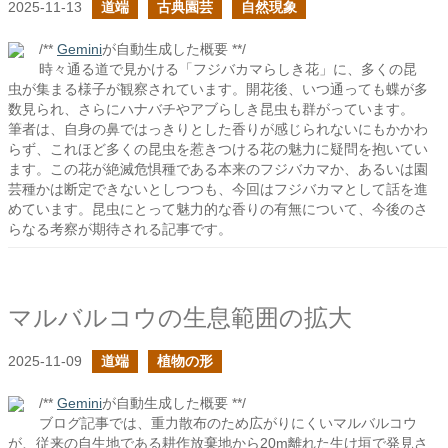
2025-11-13
道端
古典園芸
自然現象
/**
Gemini
が自動生成した概要 **/
時々通る道で見かける「フジバカマらしき花」に、多くの昆
虫が集まる様子が観察されています。開花後、いつ通っても蝶が多
数見られ、さらにハナバチやアブらしき昆虫も群がっています。
筆者は、自身の鼻ではっきりとした香りが感じられないにもかかわ
らず、これほど多くの昆虫を惹きつける花の魅力に疑問を抱いてい
ます。この花が絶滅危惧種である本来のフジバカマか、あるいは園
芸種かは断定できないとしつつも、今回はフジバカマとして話を進
めています。昆虫にとって魅力的な香りの有無について、今後のさ
らなる考察が期待される記事です。
マルバルコウの生息範囲の拡大
2025-11-09
道端
植物の形
/**
Gemini
が自動生成した概要 **/
ブログ記事では、重力散布のため広がりにくいマルバルコウ
が、従来の自生地である耕作放棄地から20m離れた生け垣で発見さ