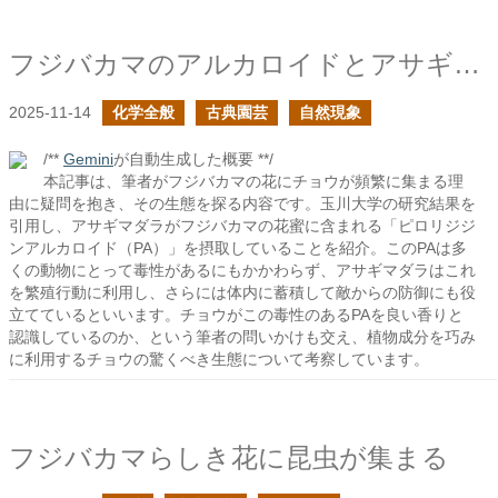
フジバカマのアルカロイドとアサギマダラ
2025-11-14
化学全般
古典園芸
自然現象
/**
Gemini
が自動生成した概要 **/
本記事は、筆者がフジバカマの花にチョウが頻繁に集まる理
由に疑問を抱き、その生態を探る内容です。玉川大学の研究結果を
引用し、アサギマダラがフジバカマの花蜜に含まれる「ピロリジジ
ンアルカロイド（PA）」を摂取していることを紹介。このPAは多
くの動物にとって毒性があるにもかかわらず、アサギマダラはこれ
を繁殖行動に利用し、さらには体内に蓄積して敵からの防御にも役
立てているといいます。チョウがこの毒性のあるPAを良い香りと
認識しているのか、という筆者の問いかけも交え、植物成分を巧み
に利用するチョウの驚くべき生態について考察しています。
フジバカマらしき花に昆虫が集まる