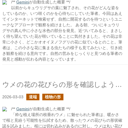
/**
Gemini
が自動生成した概要 **/
以前からキュウリグサの葉に魅了され、その花がどんな姿を
しているのか、いつ咲くのかを心待ちにしていた筆者。今回はあえ
てインターネットで検索せず、自然に開花するのを待つというユニ
ークなアプローチで観察を続けました。 ある朝、ついにキュウリ
グサの真ん中に小さな水色の部分を発見。近づいてみると、まさし
く待ち望んでいた花が咲いていることに気付きました。その花は非
常に小さく、どこかオオイヌノフグリの花に似ているとのこと。筆
者は、この小さな花に集まる虫たちの様子も見てみたいと、引き続
き観察を続ける意向です。自然の営みをじっくりと見つめる筆者の
発見と感動が伝わる内容となっています。
ウメの花の花びらの形を確認しようとしたら
2026-03-03
道端
植物の形
/**
Gemini
が自動生成した概要 **/
「粋な植え場所の枝垂れウメ」に魅せられた筆者は、暖かさ
で桜と見紛う可能性を払拭するため、散ったウメの花びらの形状確
認を試みました。桜には切れ込みがあるのに対し、ウメは丸い花び