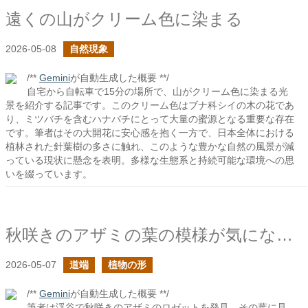
遠くの山がクリーム色に染まる
2026-05-08
自然現象
/**
Gemini
が自動生成した概要 **/
自宅から自転車で15分の場所で、山がクリーム色に染まる光
景を紹介する記事です。このクリーム色はブナ科シイの木の花であ
り、ミツバチを含むハナバチにとって大量の蜜源となる重要な存在
です。筆者はその大開花に安心感を抱く一方で、日本全体における
植林された針葉樹の多さに触れ、このような豊かな自然の風景が減
っている現状に懸念を表明。多様な生態系と持続可能な環境への思
いを綴っています。
秋咲きのアザミの葉の模様が気になった
2026-05-07
道端
植物の形
/**
Gemini
が自動生成した概要 **/
筆者は渓谷で秋咲きのアザミのロゼットを発見。その葉に見