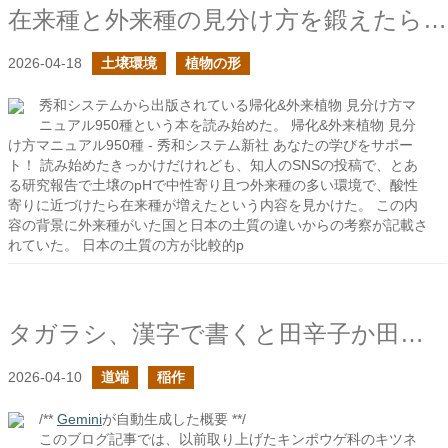
在来種と外来種の見分け方を鍛えたら、見えてくるものが変わってくるかも
2026-04-18
土壌環境
植物の形
秀和システムから出版されている帰化&外来植物 見分け方マ
ニュアル950種という本を読み始めた。 帰化&外来植物 見分
け方マニュアル950種 - 秀和システム新社 あなたの学びをサポー
ト！ 読み始めたきっかけだけれども、知人のSNSの投稿で、とあ
る研究報告で土壌のpHで中性寄り且つ外来種の多い環境で、酸性
寄りに近づけたら在来種が増えたという内容を見かけた。 この内
容の背景に外来種がいた国と日本の土質の違いからの考察が記載さ
れていた。 日本の土質の方が比較的p
タガラシ、漢字で書くと田辛子か田枯らし
2026-04-10
道端
稲作
/**
Gemini
が自動生成した概要 **/
このブログ記事では、以前取り上げたキンポウゲ科のキツネ