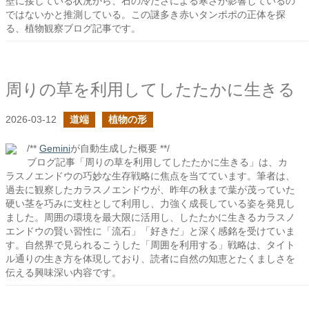
壁に接している状況から、石の冷たさによる寒さが影響しているの
ではないかと推測している。この謎多き赤いタンポポの正体を探
る、植物観察ブログ記事です。
周りの草を利用してしたたかに生きる
2026-03-12
道端
植物の形
/**
Gemini
が自動生成した概要 **/
ブログ記事「周りの草を利用してしたたかに生きる」は、カ
ラスノエンドウの巧妙な生存戦略に焦点を当てています。筆者は、
過去に観察したカラスノエンドウが、昨年の秋まで葉が茂っていた
硬い茎を巧みに支柱として利用し、力強く成長している姿を発見し
ました。周囲の環境を最大限に活用し、したたかに生きるカラスノ
エンドウの賢い習性に「流石」「好きだ」と深く感銘を受けていま
す。自然界で見られるこうした「周囲を利用する」戦略は、タイト
ル通りの生き方を体現しており、読者に自然の知恵とたくましさを
伝える興味深い内容です。