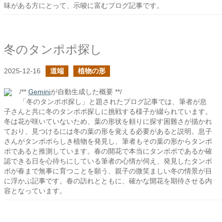
味がある方にとって、示唆に富むブログ記事です。
冬のタンポポ探し
2025-12-16
道端
植物の形
/**
Gemini
が自動生成した概要 **/
「冬のタンポポ探し」と題されたブログ記事では、筆者が息
子さんと共に冬のタンポポ探しに挑戦する様子が綴られています。
冬は花が咲いていないため、葉の形状を頼りに探す困難さが描かれ
ており、見つけるには冬の葉の形を覚える必要があると説明。息子
さんがタンポポらしき植物を発見し、筆者もその葉の形からタンポ
ポであると推測しています。春の開花で本当にタンポポであるか確
認できる日を心待ちにしている筆者の心情が伺え、発見したタンポ
ポが春まで無事に育つことを願う、親子の微笑ましい冬の情景が目
に浮かぶ記事です。春の訪れとともに、確かな開花を期待させる内
容となっています。