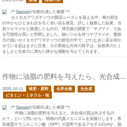
/**
Gemini
が自動生成した概要 **/
セイタカアワダチソウの開花シーズンを迎える中、林の群生
の中からひときわ目を引く赤い花を発見。詳しく観察した結果、当
初ツルマメかと推測したものの、帰宅後の調査で「ヤブマメ」であ
る可能性が高いと判明しました。細いツルを持つヤブマメが、繁殖
力の強いセイタカアワダチソウの群生の中で、ひたむきに花を咲か
せている姿はまさに圧巻。その果敢な共存の様子は、自然界のたく
ましさと生命力に満ちた静かな感動を与えてくれます。
作物に油脂の肥料を与えたら、光合成の質は向上するのか？
2025-10-11
堆肥・肥料
化学全般
光合成
ビタミン・ミネラル・味
/**
Gemini
が自動生成した概要 **/
「作物に油脂の肥料を与えると、光合成の質は向上するの
か？」という問いから、植物の代謝メカニズムを深掘りします。香
気物質ゲラニル二リン酸（GPP）の原料であるアセチルCoAが、脂