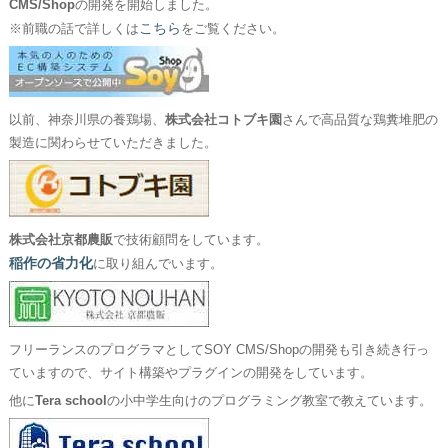
CMS/Shop
の開発を開始しました。
こちら
※前職の話で詳しくは
をご覧ください。
以前、神奈川県の養鶏場、
株式会社コトブキ園
さんで高品質な鶏糞堆肥の
製造に関わらせていただきました。
株式会社京都農販
で技術顧問をしています。
稲作の省力化
に取り組んでいます。
フリーランスのプログラマとしてSOY CMS/Shopの開発も引き続き行っ
ていますので、サイト構築やプラグインの開発をしています。
他に
Tera school
の小中学生向けのプログラミング教室で教えています。