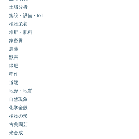
土壌分析
施設・設備・IoT
植物栄養
堆肥・肥料
家畜糞
農薬
獣害
緑肥
稲作
道端
地形・地質
自然現象
化学全般
植物の形
古典園芸
光合成