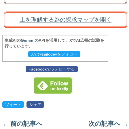
土を理解する為の探求マップを開く
生成AIの
Gemini
のAPIを活用して、XでAI広報の試験を
行っています。
Xで@saitodevをフォロー
Facebookでフォローする
ツイート
シェア
←
前の記事へ
次の記事へ
→