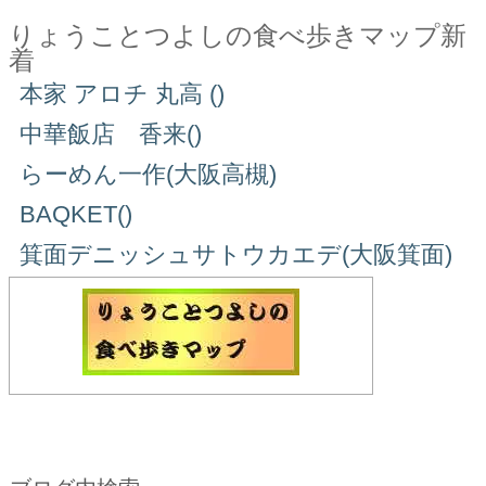
りょうことつよしの食べ歩きマップ新
着
本家 アロチ 丸高 ()
中華飯店 香来()
らーめん一作(大阪高槻)
BAQKET()
箕面デニッシュサトウカエデ(大阪箕面)