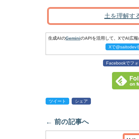
土を理解す
生成AIの
Gemini
のAPIを活用して、XでAI広
Xで@saitod
Facebookで
ツイート
シェア
←
前の記事へ