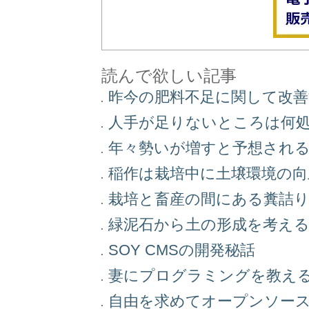
読んで欲しい記事
昨今の肥料不足に関して改
人手が足りないところは何
年々勢いが増すと予想され
稲作は栽培中に土壌環境の
栽培と畜産の間にある糞詰
緑泥石から土の形成を考え
SOY CMSの開発秘話
妻にプログラミングを教え
自由を求めてオープンソー