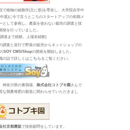
院で植物の細胞学(主に形)を専攻し、大学院在学中
に中退)に今で言うところのスタートアップの初期メ
ーとして参画し、農薬を使わない栽培の調査と技
開発を行っていました。
金調達まで経験。上場未経験)
の調査と並行で野菜の販売からネットショップの
Sの
SOY CMS/Shop
の開発を開始しました。
こちら
職の話で詳しくは
をご覧ください。
、神奈川県の養鶏場、
株式会社コトブキ園
さんで
質な鶏糞堆肥の製造に関わらせていただきまし
会社京都農販
で技術顧問をしています。