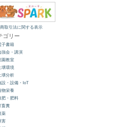
定商取引法に関する表示
テゴリー
電子書籍
勉強会・講演
菜園教室
土壌環境
土壌分析
施設・設備・IoT
植物栄養
堆肥・肥料
家畜糞
農薬
獣害