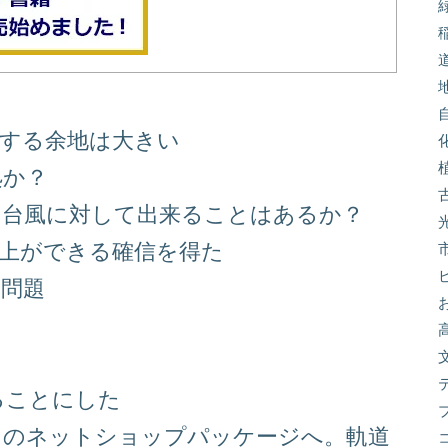
善する余地は大きい
処か？
る台風に対して出来ることはあるか？
向上ができる確信を得た
り問題
る
ることにした
スのネットショップパッケージへ。軌道