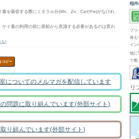
稲作
を吸収する際にミネラル分(Mn、Zn、CaやFe)がなけれ
、ケイ素の利用の前に亜鉛から意識する必要があるのは変わ
フリ
発も
たい
イン
他に
で教
をコピー
室についてのメルマガを配信しています
リ
の問題に取り組んでいます(外部サイト)
取り組んでいます(外部サイト)