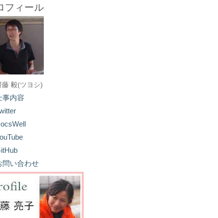
ロフィール
齋藤 毅(ツヨシ)
仕事内容
witter
ocsWell
ouTube
itHub
お問い合わせ