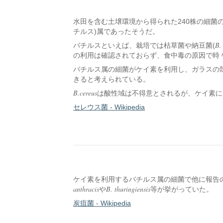
水田を含む土壌環境から得られた240株の細菌
チルス)属であったそうだ。
B. 
バチルスといえば、栽培では枯草菌や納豆菌(
の利用は確認されておらず、食中毒の原因で時
バチルス属の細菌がケイ素を利用し、ガラスの
きると考えられている。
B.cereus
は酸性域は不得意とされるが、ケイ素に
セレウス菌 - Wikipedia
ケイ素を利用するバチルス属の細菌で他に報告
anthracis
B. thuringiensis
や
等が挙がっていた。
炭疽菌 - Wikipedia