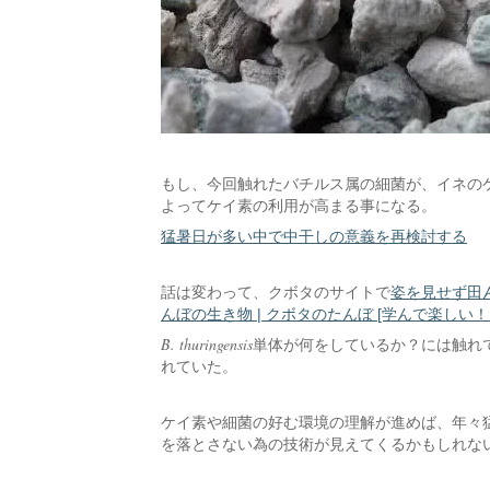
もし、今回触れたバチルス属の細菌が、イネの
よってケイ素の利用が高まる事になる。
猛暑日が多い中で中干しの意義を再検討する
話は変わって、クボタのサイトで
姿を見せず田
んぼの生き物 | クボタのたんぼ [学んで楽しい
B. thuringensis
単体が何をしているか？には触れ
れていた。
ケイ素や細菌の好む環境の理解が進めば、年々
を落とさない為の技術が見えてくるかもしれな