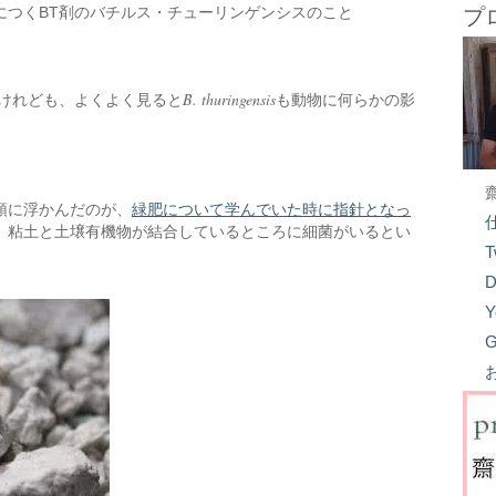
につくBT剤のバチルス・チューリンゲンシスのこと
プ
B. thuringensis
るけれども、よくよく見ると
も動物に何らかの影
頭に浮かんだのが、
緑肥について学んでいた時に指針となっ
、粘土と土壌有機物が結合しているところに細菌がいるとい
T
D
Y
G