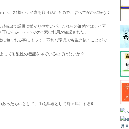
Bacillus
のうち、24株がケイ素を取り込むもので、すべてが
(バ
subtilis
)で話題に挙がりやすいが、これらの細菌ではケイ素
B.cereus
々耳にする
でケイ素の利用が確認された。
殻に包まれる事によって、不利な環境でも生き抜くことがで
よって耐酸性の機能を得ているのではないか？
B.
のあったものとして、生物兵器として時々耳にする