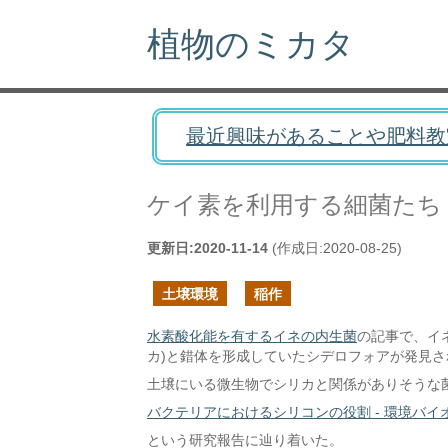
植物のミカタ
最近興味があることや肥料教
ケイ素を利用する細菌たち
更新日:
2020-11-14
(作成日:
2020-08-25
)
土壌環境
稲作
水素酸化能を有するイネの内生菌
の記事で、イ
カ)と錯体を形成していたシデロフォアが発見
土壌にいる微生物でシリカと関係がありそうな
バクテリアにおけるシリコンの役割 - 環境バイオテクノロジー学
という研究報告に辿り着いた。