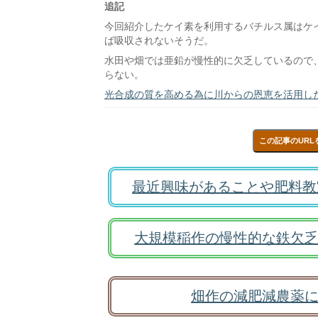
追記
今回紹介したケイ素を利用するバチルス属はケイ素
ば吸収されないそうだ。
水田や畑では亜鉛が慢性的に欠乏しているので
らない。
光合成の質を高める為に川からの恩恵を活用し
この記事のURL
最近興味があることや肥料教
大規模稲作の慢性的な鉄欠乏
畑作の減肥減農薬に