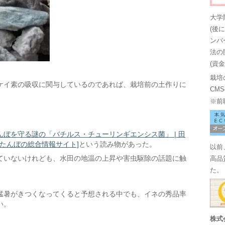
大学
(後
ンバ
法の
(資
栽培
ケイ素の吸収に関与しているのであれば、栽培前の土作りに
CM
※前
んぼを守る謎の「バチルス・チューリンギエンシス菌」 | 田
！たんぼの総合情報サイト]
という読み物があった。
以前
ていないけれども、水田の地温の上昇や害虫駆除の話題に触
高品
た。
猛暑がきつくなってくると予想される中でも、イネの秀品率
い。
株式