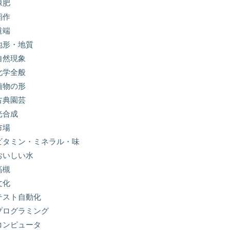
緑肥
稲作
道端
地形・地質
自然現象
化学全般
植物の形
古典園芸
光合成
市場
ビタミン・ミネラル・味
おいしい水
高槻
文化
テスト自動化
プログラミング
コンピュータ