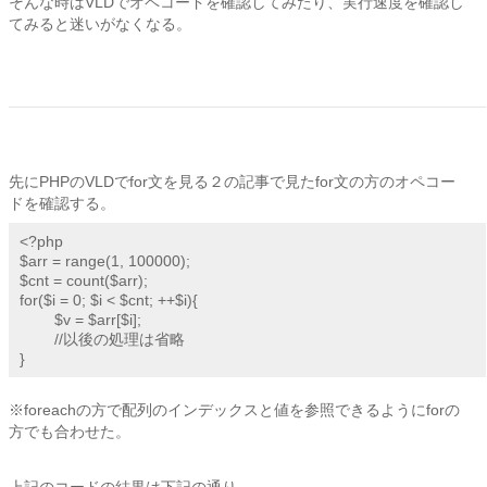
そんな時はVLDでオペコードを確認してみたり、実行速度を確認し
てみると迷いがなくなる。
先にPHPのVLDでfor文を見る２の記事で見たfor文の方のオペコー
ドを確認する。
<?php

$arr = range(1, 100000);

$cnt = count($arr);

for($i = 0; $i < $cnt; ++$i){

        $v = $arr[$i];

        //以後の処理は省略

}
※foreachの方で配列のインデックスと値を参照できるようにforの
方でも合わせた。