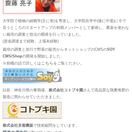
大学院で植物の細胞学(主に形)を専攻し、大学院在学中(後に中退)に今で
言うところのスタートアップの初期メンバーとして参画し、農薬を使わな
い栽培の調査と技法の開発を行っていました。
(資金調達まで経験。上場未経験)
栽培の調査と並行で野菜の販売からネットショップのCMSの
SOY
CMS/Shop
の開発を開始しました。
こちら
※前職の話で詳しくは
をご覧ください。
以前、神奈川県の養鶏場、
株式会社コトブキ園
さんで高品質な鶏糞堆肥の
製造に関わらせていただきました。
株式会社京都農販
で技術顧問をしています。