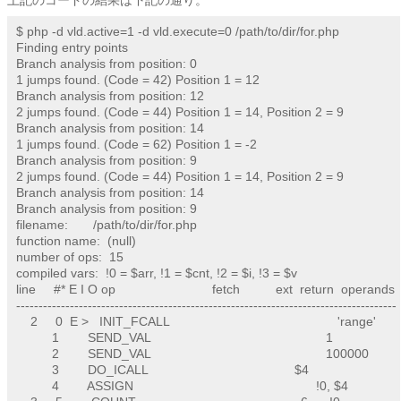
上記のコードの結果は下記の通り。
$ php -d vld.active=1 -d vld.execute=0 /path/to/dir/for.php

Finding entry points

Branch analysis from position: 0

1 jumps found. (Code = 42) Position 1 = 12

Branch analysis from position: 12

2 jumps found. (Code = 44) Position 1 = 14, Position 2 = 9

Branch analysis from position: 14

1 jumps found. (Code = 62) Position 1 = -2

Branch analysis from position: 9

2 jumps found. (Code = 44) Position 1 = 14, Position 2 = 9

Branch analysis from position: 14

Branch analysis from position: 9

filename:       /path/to/dir/for.php

function name:  (null)

number of ops:  15

compiled vars:  !0 = $arr, !1 = $cnt, !2 = $i, !3 = $v

line     #* E I O op                           fetch          ext  return  operands

-------------------------------------------------------------------------------------

    2     0  E >   INIT_FCALL                                               'range'

          1        SEND_VAL                                                 1

          2        SEND_VAL                                                 100000

          3        DO_ICALL                                         $4      

          4        ASSIGN                                                   !0, $4
