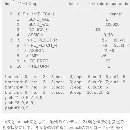
line     #* E I O op                           fetch          ext  return  operands

-------------------------------------------------------------------------------------

    2     0  E >   INIT_FCALL                                               'range'

          1        SEND_VAL                                                 1

          2        SEND_VAL                                                 100000

          3        DO_ICALL                                         $3      

          4        ASSIGN                                                   !0, $3

    3     5      > FE_RESET_R                                       $5      !0, ->9

          6    > > FE_FETCH_R                                       ~6      $5, !1, ->
          7    >   ASSIGN                                                   !2, ~6

          8      > JMP                                                      ->6

          9    >   FE_FREE                                                  $5

    6    10      > RETURN                                                   1

branch: #  0; line:     2-    3; sop:     0; eop:     5; out0:   6; out1:   9

branch: #  6; line:     3-    3; sop:     6; eop:     6; out0:   7; out1:   9

branch: #  7; line:     3-    3; sop:     7; eop:     8; out0:   6

branch: #  9; line:     3-    6; sop:     9; eop:    10; out0:  -2

path #1: 0, 6, 7, 6, 9, 

path #2: 0, 6, 9, 

path #3: 0, 9, 
for文とforeach文ともに、配列のインデックス($i)と値($v)を参照で
きる状態にして、各々を確認するとforeachの方がコードが4行短く