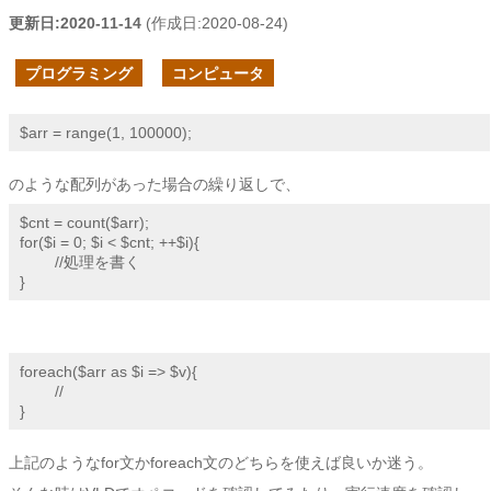
更新日:
2020-11-14
(作成日:
2020-08-24
)
プログラミング
コンピュータ
$arr = range(1, 100000);
のような配列があった場合の繰り返しで、
$cnt = count($arr);

for($i = 0; $i < $cnt; ++$i){

        //処理を書く

}
foreach($arr as $i => $v){

        //

}
上記のようなfor文かforeach文のどちらを使えば良いか迷う。