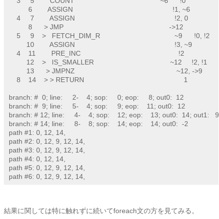
    3     5        COUNT                                            ~6      !0

          6        ASSIGN                                                   !1, ~6

    4     7        ASSIGN                                                   !2, 0

          8      > JMP                                                      ->12

    5     9    >   FETCH_DIM_R                                      ~9      !0, !2

         10        ASSIGN                                                   !3, ~9

    4    11        PRE_INC                                                  !2

         12    >   IS_SMALLER                                       ~12     !2, !1

         13      > JMPNZ                                                    ~12, ->9

    8    14    > > RETURN                                                   1

branch: #  0; line:     2-    4; sop:     0; eop:     8; out0:  12

branch: #  9; line:     5-    4; sop:     9; eop:    11; out0:  12

branch: # 12; line:     4-    4; sop:    12; eop:    13; out0:  14; out1:   9
branch: # 14; line:     8-    8; sop:    14; eop:    14; out0:  -2

path #1: 0, 12, 14, 

path #2: 0, 12, 9, 12, 14, 

path #3: 0, 12, 9, 12, 14, 

path #4: 0, 12, 14, 

path #5: 0, 12, 9, 12, 14, 

path #6: 0, 12, 9, 12, 14, 
結果に関しては特に触れずに続いてforeach文の方を見てみる。