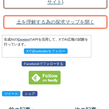
サイト)
土を理解する為の探求マップを開く
生成AIの
Gemini
のAPIを活用して、XでAI広報の試験を
行っています。
Xで@saitodevをフォロー
Facebookでフォローする
ツイート
シェア