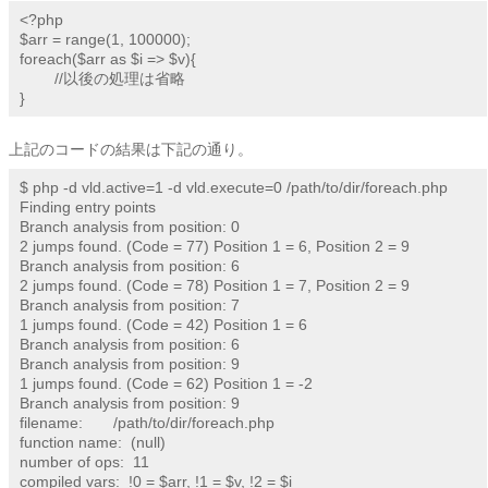
<?php

$arr = range(1, 100000);

foreach($arr as $i => $v){

        //以後の処理は省略

}
上記のコードの結果は下記の通り。
$ php -d vld.active=1 -d vld.execute=0 /path/to/dir/foreach.php

Finding entry points

Branch analysis from position: 0

2 jumps found. (Code = 77) Position 1 = 6, Position 2 = 9

Branch analysis from position: 6

2 jumps found. (Code = 78) Position 1 = 7, Position 2 = 9

Branch analysis from position: 7

1 jumps found. (Code = 42) Position 1 = 6

Branch analysis from position: 6

Branch analysis from position: 9

1 jumps found. (Code = 62) Position 1 = -2

Branch analysis from position: 9

filename:       /path/to/dir/foreach.php

function name:  (null)

number of ops:  11

compiled vars:  !0 = $arr, !1 = $v, !2 = $i
